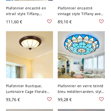
Plafonnier encastré en
Plafonnier encastré
vitrail style Tiffany,
vintage style Tiffany avec
luminaire méditerranéen
abat-jour en vitrail
111,60 €
89,10 €
bleu avec finition bronze -
artisanal, luminaire Art
110 V-120 V 40,64 cm
déco pour chambre ou
Blanc
entrée - 110 V-120 V Rond
Plafonnier Rustique,
Plafonnier en verre teinté
Luminaire Cage Florale
bleu méditerranéen, style
Vintage Bronze pour
Tiffany - 110 V-120 V 30,48
93,76 €
99,28 €
Chambre Couloir Entrée -
cm Blanc
110 V-120 V 31,75 cm Style