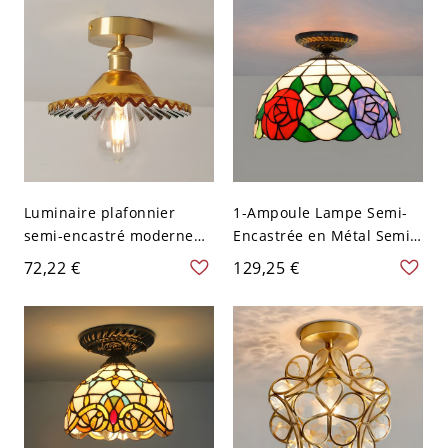
1
Luminaire plafonnier
1-Ampoule Lampe Semi-
semi-encastré moderne
Encastrée en Métal Semi-
en verre blanc avec
Plafonnier Tiffany Abat-
72,22 €
129,25 €
ampoules LED - 110 V-120
Jour Bol en Vitrail - Jaune
V Or
110 V-120 V