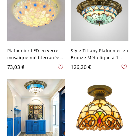
Plafonnier LED en verre
Style Tiffany Plafonnier en
mosaïque méditerranéen
Bronze Métallique à 1
beige - 110 V-120 V 30,48
Lumière Luminaire
73,03 €
126,20 €
cm Blanc
Encastré avec Abat-Jour
de Bol en Vitrail - Bronze
110 V-120 V 40,64 cm
Blanc