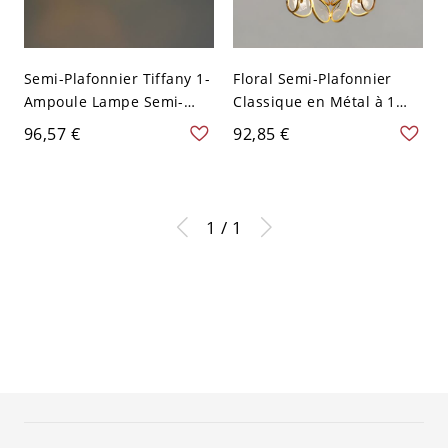
Semi-Plafonnier Tiffany 1-
Floral Semi-Plafonnier
Ampoule Lampe Semi-
Classique en Métal à 1
Encastrée en Métal Abat-
Tête Montage Semi-
96,57 €
92,85 €
Jour Dôme en Vitrail -
Encastré à Abat-Jour en
Jaune 110 V-120 V
Verre - Or 110 V-120 V
20,32 cm
1 / 1