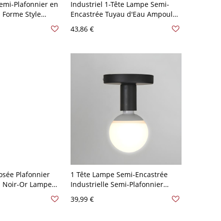
emi-Plafonnier en
Industriel 1-Tête Lampe Semi-
 Forme Style
Encastrée Tuyau d'Eau Ampoule
Ampoules - Cuivre
Nue Semi-Plafonnier Métallique -
43,86 €
0 V
Bronze 110 V-120 V
sée Plafonnier
1 Tête Lampe Semi-Encastrée
d Noir-Or Lampe
Industrielle Semi-Plafonnier
étal - Noir-Or
Ampoule Exposée Métallique
39,99 €
pour Couloir - Noir 110 V-120 V