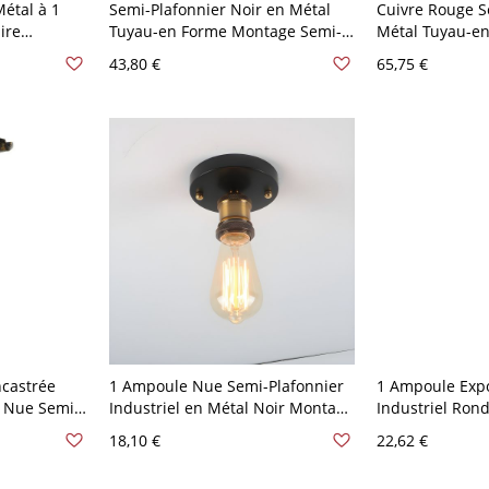
Métal à 1
Semi-Plafonnier Noir en Métal
Cuivre Rouge S
ire
Tuyau-en Forme Montage Semi-
Métal Tuyau-en
n Acrylique
Encastré Style Steampunk - 1
Industriel à 4 
43,80 €
65,75 €
m
Noir 110 V-120 V
Rouge 110 V-12
ncastrée
1 Ampoule Nue Semi-Plafonnier
1 Ampoule Expo
 Nue Semi-
Industriel en Métal Noir Montage
Industriel Ron
Métallique -
Semi-Encastré pour Couloir -
de Plafond en M
18,10 €
22,62 €
Noir 110 V-120 V Plafonnier
110 V-120 V