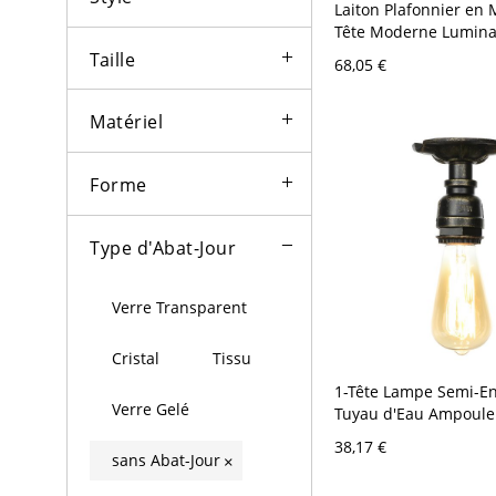
Laiton Plafonnier en 
Tête Moderne Lumina
Encastré Sphérique e
Taille
68,05 €
- 110 V-120 V 15,24 c
Matériel
Forme
Type d'Abat-Jour
Verre Transparent
Cristal
Tissu
1-Tête Lampe Semi-E
Verre Gelé
Tuyau d'Eau Ampoule
Plafonnier Industriel 
38,17 €
Bronze 110 V-120 V
sans Abat-Jour
×