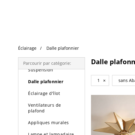
Recherche Tendance
Éclairage
Éclairage
Dalle plafonnier
Lustres
Dalle plafonn
Parcourir par catégorie:
Suspension
1
×
sans Ab
Dalle plafonnier
Éclairage d'îlot
Ventilateurs de
plafond
Appliques murales
Lampe et lampadaire