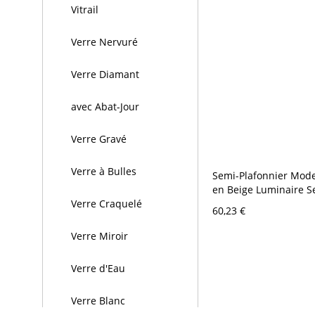
Vitrail
Verre Nervuré
Verre Diamant
avec Abat-Jour
Verre Gravé
Verre à Bulles
Semi-Plafonnier Mode
en Beige Luminaire S
Encastré au Plafond 
Verre Craquelé
60,23 €
d'Ampoule Nue - Bois
1
Verre Miroir
Verre d'Eau
Verre Blanc