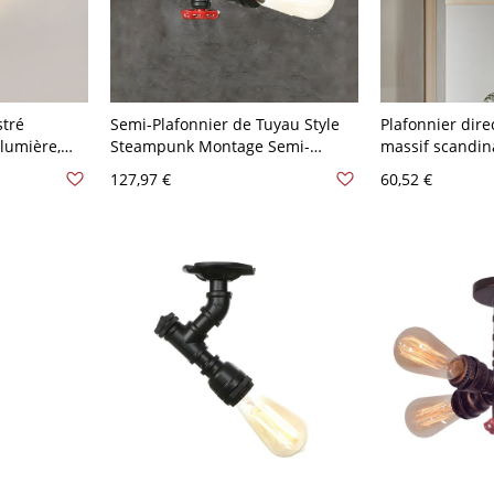
stré
Semi-Plafonnier de Tuyau Style
Plafonnier dire
lumière,
Steampunk Montage Semi-
massif scandina
Encastré en Métal Noir - 110 V-
rotatif en laito
127,97 €
60,52 €
orescent -
120 V Style 1
V