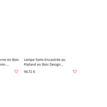
rne en Bois
Lampe Semi-Encastrée au
emi-
Plafond en Bois Design
Design
d'Ampoule Nue Semi-Plafonnier
94,72 €
 110 V-120 V
en Beige Style Moderne - Bois
110 V-120 V 1