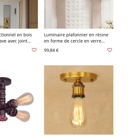
ctionnel en bois
Luminaire plafonnier en résine
ve avec joint
en forme de cercle en verre
n - Bois 110 V-120
moderne pour chambre - Rouge
99,84 €
110 V-120 V