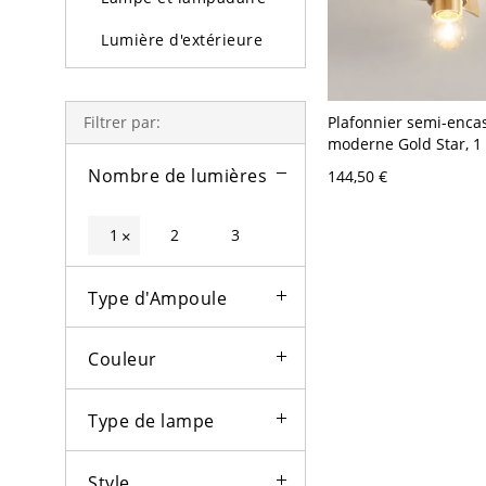
Lumière d'extérieure
Ampoules
Plafonnier semi-enca
Filtrer par:
moderne Gold Star, 1 
10-14 pouces,
Nombre de lumières
144,50 €
LED/incandescent/flu
110 V-120 V
1
2
3
×
Type d'Ampoule
Couleur
Type de lampe
Style