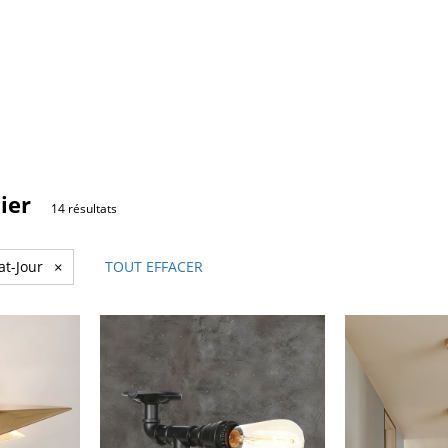
ier
14 résultats
at-Jour
×
TOUT EFFACER