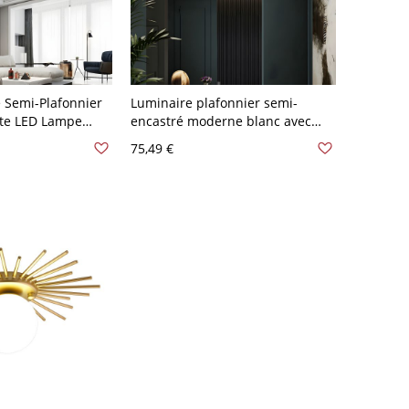
e Semi-Plafonnier
Luminaire plafonnier semi-
ste LED Lampe
encastré moderne blanc avec
 au Plafond en
abat-jour en acrylique - 110 V-
75,49 €
10 V-120 V Blanc
120 V Spoutnik