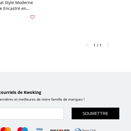
ial Style Moderne
e Encastré en
e Abat-Jour Boule
10 V-120 V 25,4 cm
1 / 1
courriels de Kwoking
ernières et meilleures de notre famille de marques !
SOUMETTRE