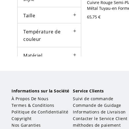
Cuivre Rouge Semi-Pl
Métal Tuyau-en Forme
Industriel à 4 Ampoul
Taille
65,75 €
Rouge 110 V-120 V
Température de
couleur
Matériel
Matière de l'abat-jour
Forme
Informations sur la Société
Service Clients
À Propos De Nous
Suivi de commande
Bol
Tambour
Termes & Conditions
Commande de Guidage
Politique de Confidentialité
Informations de Livraison
Linéaire
Copyright
Contacter le Service Client
Nos Garanties
méthodes de paiement