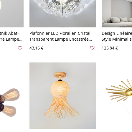
tnik Abat-
Plafonnier LED Floral en Cristal
Design Linéair
rre Lampe
Transparent Lampe Encastrée
Style Minimali
 Moderne -
Style Moderne pour Couloir -
Semi-Encastrée
43,16 €
125,84 €
Transparent 110 V-120 V Blanc
Métal - Blanc 1
55,88 cm