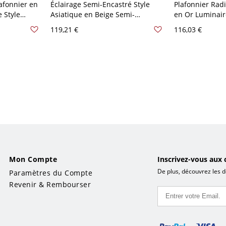
afonnier en
Éclairage Semi-Encastré Style
Plafonnier Rad
 Style
Asiatique en Beige Semi-
en Or Luminair
es - Cuivre
Plafonnier 1 Tête en Bambou -
Métal 1 Ampoul
119,21 €
116,03 €
Bois 110 V-120 V Spoutnik
en Verre - Or 1
Mon Compte
Inscrivez-vous aux 
De plus, découvrez les d
Paramètres du Compte
Revenir & Rembourser