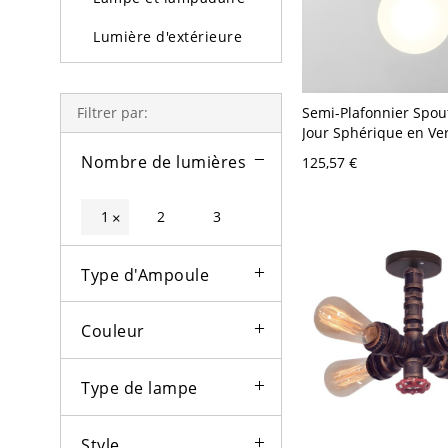
Lumière d'extérieure
Ampoules
Semi-Plafonnier Spou
Filtrer par:
Jour Sphérique en Ve
Semi-Encastrée Style
Nombre de lumières
125,57 €
Blanc 110 V-120 V 1
1
2
3
×
Type d'Ampoule
Couleur
Type de lampe
Style