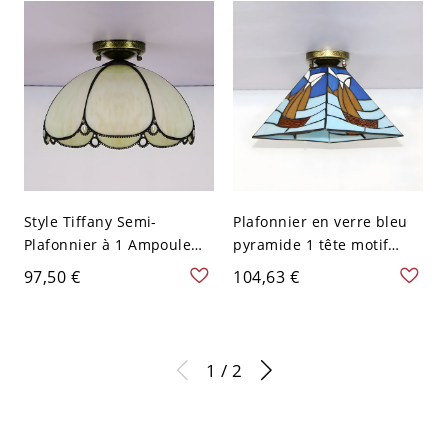
V-120 V
V
Style Tiffany Semi-
Plafonnier en verre bleu
Plafonnier à 1 Ampoule
pyramide 1 tête motif
avec Abat-Jour de Fleur en
voilier Tiffany pour
97,50 €
104,63 €
Vitrail Lampe Encastrée
chambre
pour Couloir - 110 V-120 V
Beige
1 / 2