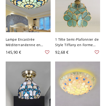
Lampe Encastrée
1 Tête Semi-Plafonnier de
Méditerranéenne en
Style Tiffany en Forme
Forme de Dôme en Vitrail
d'Hortensia en Verre
145,90 €
92,68 €
à 2/3/4 Lumières
Lampe Encastrée pour
Plafonnier pour Chambre
Balcon - 110 V-120 V Vert
- 110 V-120 V Bleu 30,48
cm