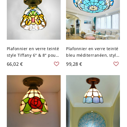
Plafonnier en verre teinté
Plafonnier en verre teinté
style Tiffany 6" & 8" pour
bleu méditerranéen, style
couloirs & entrées - Beige
Tiffany - 110 V-120 V 30,48
66,02 €
99,28 €
110 V-120 V 15,24 cm
cm Blanc