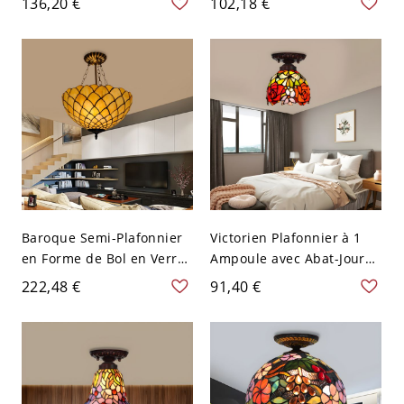
136,20 €
102,18 €
Laiton en Forme Dôme de
Luminaire de Plafond de
Style Victorien pour Salle
Style Baroque pour
à Manger - Laiton 110 V-
Corridor - Laiton 110 V-
120 V
120 V
Baroque Semi-Plafonnier
Victorien Plafonnier à 1
en Forme de Bol en Verre
Ampoule avec Abat-Jour
Beige vers le Haut à 1 Tête
de Cloche en Verre
222,48 €
91,40 €
Lampe Semi-Encastrée
Rouge/Rose/Orange
avec Motif de Squame -
Lampe Encastrée avec
Beige 110 V-120 V
Motif Floral - Orange 110
V-120 V