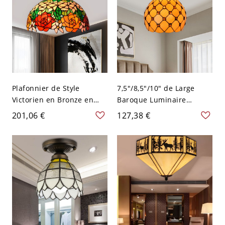
cm
Plafonnier de Style
7,5"/8,5"/10" de Large
Victorien en Bronze en
Baroque Luminaire
Métal à 1 Tête avec Abat-
Affleurant en Bronze à 1
201,06 €
127,38 €
Jour de Dôme en Vitrail
Lumière avec Abat-Jour de
Lampe Encastrée avec
Dôme en Vitrail Plafonnier
Motif Floral - Bronze 110
avec Design de Bijoux -
V-120 V Fleur
Bronze 110 V-120 V 31,75
cm