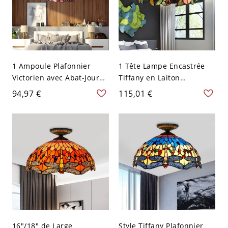
1 Ampoule Plafonnier
1 Tête Lampe Encastrée
Victorien avec Abat-Jour
Tiffany en Laiton
de Fleur en Vitrail
Métallique avec Abat-Jour
94,97 €
115,01 €
Bleu/Rose vers le Bas
de Bol en Vitrail vers le
Lampe Encastrée avec
Bas Plafonnier 12"/16" de
Motif Floral - Rose 110 V-
Large - Laiton 110 V-120 V
120 V
30,48 cm
16"/18" de Large
Style Tiffany Plafonnier