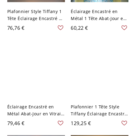
Plafonnier Style Tiffany 1
Éclairage Encastré en
Tête Éclairage Encastré en
Métal 1 Tête Abat-Jour en
Métal Abat-Jour en Vitrail
Vitrail Plafonnier Style
76,76 €
60,22 €
- Rouge-Vert 110 V-120 V
Tiffany - Bleu-Blanc 110 V-
120 V
Éclairage Encastré en
Plafonnier 1 Tête Style
Métal Abat-Jour en Vitrail
Tiffany Éclairage Encastré
Plafonnier 1 Tête Style
en Métal Abat-Jour à
79,46 €
129,25 €
Tiffany - Multicolore 110
Dôme en Vitrail - Rouge-
V-120 V
Jaune-Vert 110 V-120 V