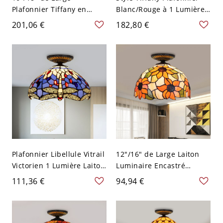
Plafonnier Tiffany en
Blanc/Rouge à 1 Lumière
Laiton en Métal à 1 Tête
avec Abat-Jour Festonné
201,06 €
182,80 €
avec Abat-Jour de
en Vitrail Lampe
Parapluie en Vitrail Lampe
Encastrée avec Motif de
Encastrée avec Motif de
Libellule - Rouge 110 V-
Libellule - Laiton 110 V-
120 V
120 V 40,64 cm
Plafonnier Libellule Vitrail
12"/16" de Large Laiton
Victorien 1 Lumière Laiton
Luminaire Encastré
avec Abat-jour Dôme, A
Victorien en Laiton à 1
111,36 €
94,94 €
Tête avec Abat-Jour de
Dôme en Vitrail Plafonnier
avec Motif de Tournesol -
Laiton 110 V-120 V 30,48