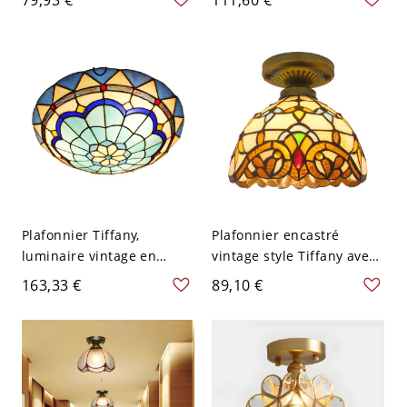
pouces pour couloir et
bleu avec finition bronze -
entrée - Bleu Ciel 110 V-
110 V-120 V 40,64 cm
120 V
Blanc
Plafonnier Tiffany,
Plafonnier encastré
luminaire vintage en
vintage style Tiffany avec
vitrail avec base en métal
abat-jour en vitrail
163,33 €
89,10 €
pour chambre et entrée -
artisanal, luminaire Art
110 V-120 V Jaune-Bleu
déco pour chambre ou
40,64 cm
entrée - 110 V-120 V Rond