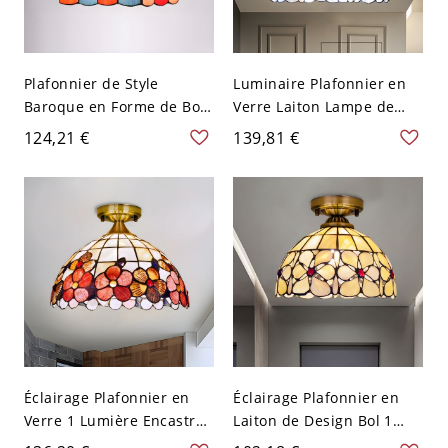
Plafonnier de Style
Luminaire Plafonnier en
Baroque en Forme de Bol
Verre Laiton Lampe de
en Vitrail à 1 Tête Lampe
Plafond de Style Baroque
124,21 €
139,81 €
Encastrée en Laiton en
1 Lumière Encastrée de
Métal avec Motif de
Design Bol pour Cuisine -
Gemme - 110 V-120 V
Laiton 110 V-120 V
Laiton
Éclairage Plafonnier en
Éclairage Plafonnier en
Verre 1 Lumière Encastré
Laiton de Design Bol 1
Luminaire de Plafond en
Lumière en Verre Encastré