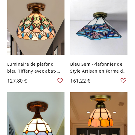
110 V-120 V 40,64 cm
Blanc
Luminaire de plafond
Bleu Semi-Plafonnier de
bleu Tiffany avec abat-
Style Artisan en Forme de
jour en coquillage à
Pyramide en Vitrail à 1
127,80 €
161,22 €
bijoux pour couloir
Ampoule Luminaire
unique
Encastré pour Balcon -
Bleu 110 V-120 V