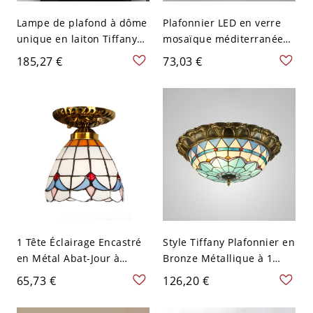
Lampe de plafond à dôme
Plafonnier LED en verre
unique en laiton Tiffany
mosaïque méditerranéen
avec coquille et
beige - 110 V-120 V 30,48
185,27 €
73,03 €
décoration de bijoux, 5"
cm Blanc
de largeur
1 Tête Éclairage Encastré
Style Tiffany Plafonnier en
en Métal Abat-Jour à
Bronze Métallique à 1
Dôme en Vitrail Plafonnier
Lumière Luminaire
65,73 €
126,20 €
Style Tiffany - Blanc 110
Encastré avec Abat-Jour
V-120 V
de Bol en Vitrail - Bronze