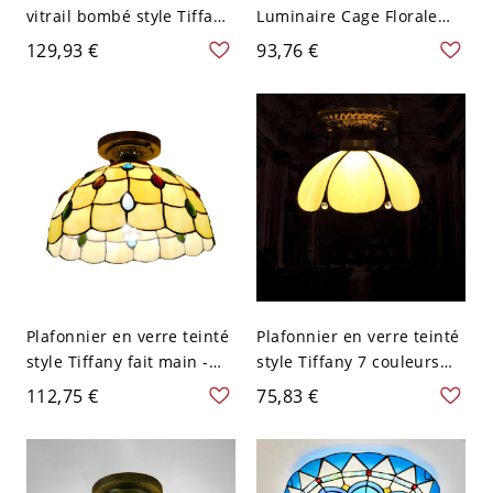
vitrail bombé style Tiffany,
Luminaire Cage Florale
1 lumière, beige, pour
Vintage Bronze pour
129,93 €
93,76 €
salon, 30,5 cm de large
Chambre Couloir Entrée -
110 V-120 V 31,75 cm Style
1
Plafonnier en verre teinté
Plafonnier en verre teinté
style Tiffany fait main -
style Tiffany 7 couleurs
110 V-120 V Jaune
pour couloirs et entrées -
112,75 €
75,83 €
Jaune 110 V-120 V