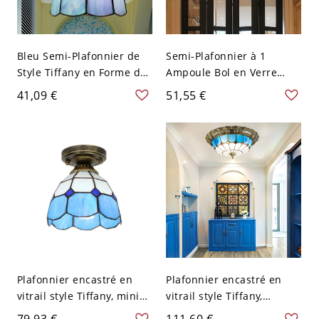
Bleu Semi-Plafonnier de
Semi-Plafonnier à 1
Style Tiffany en Forme de
Ampoule Bol en Verre
Cloche en Vitrail à 1
Orange Lampe Semi-
41,09 €
51,55 €
Lumière Lampe Encastrée
Encastrée Style Tiffany -
pour Balcon - 110 V-120 V
110 V-120 V Orange 15,24
Bleu
cm
Plafonnier encastré en
Plafonnier encastré en
vitrail style Tiffany, mini
vitrail style Tiffany,
luminaire vintage 7
luminaire méditerranéen
79,93 €
111,60 €