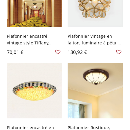
Plafonnier encastré
Plafonnier vintage en
vintage style Tiffany,
laiton, luminaire à pétales
vitrail à motif floral -
de fleur en verre texturé,
70,01 €
130,92 €
Rouge-Blanc 110 V-120 V
déco bohème artisanale -
Or 110 V-120 V
Plafonnier encastré en
Plafonnier Rustique,