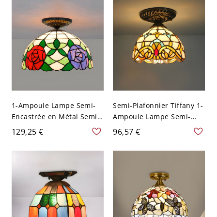
1-Ampoule Lampe Semi-
Semi-Plafonnier Tiffany 1-
Encastrée en Métal Semi-
Ampoule Lampe Semi-
Plafonnier Tiffany Abat-
Encastrée en Métal Abat-
129,25 €
96,57 €
Jour Bol en Vitrail - Jaune
Jour Dôme en Vitrail -
110 V-120 V
Jaune 110 V-120 V