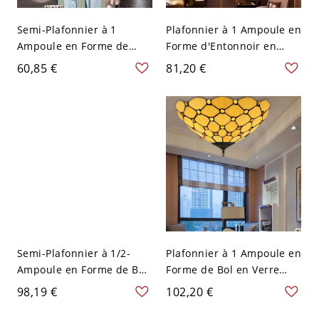
Semi-Plafonnier à 1
Plafonnier à 1 Ampoule en
Ampoule en Forme de
Forme d'Entonnoir en
Fleur en Verre
Verre Jaune Motif de Cerf
60,85 €
81,20 €
Transparent Lampe Semi-
Lampe Encastrée Style
Encastrée avec Auvent
Rustique - Blanc 110 V-
Rond Métallique -
120 V 27,94 cm
Transparent 110 V-120 V
Semi-Plafonnier à 1/2-
Plafonnier à 1 Ampoule en
Ampoule en Forme de Bol
Forme de Bol en Verre
en Verre Jaune/Bleu
Jaune Motif de Cercle
98,19 €
102,20 €
Lampe Semi-Encastrée
Lampe Encastrée Style
Style Tiffany - Jaune 110
Tiffany - Jaune 110 V-120