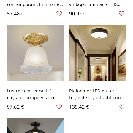
contemporain, luminaire
vintage, luminaire LED
géométrique pour
bronze antique avec abat-
57,48 €
90,92 €
chambre et couloir - Noir
jour en verre dépoli - 110
110 V-120 V Rond
V-120 V 34,29 cm Blanc
Lustre semi-encastré
Plafonnier LED en fer
élégant européen avec
forgé de style traditionnel
abat-jours en verre dépoli
avec verre circulaire pour
97,62 €
135,42 €
floral et finition dorée -
espaces intérieurs - Noir
110 V-120 V 1
110 V-120 V 26,67 cm