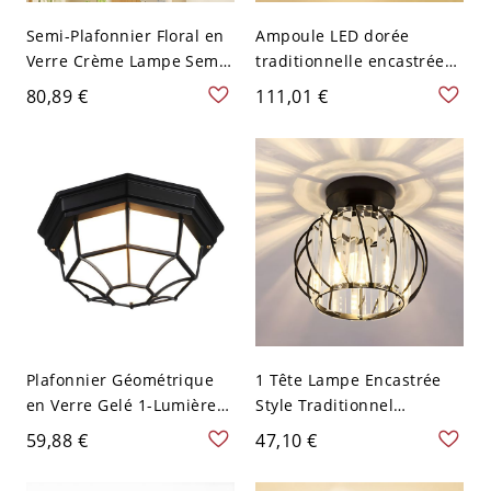
Semi-Plafonnier Floral en
Ampoule LED dorée
Verre Crème Lampe Semi-
traditionnelle encastrée
Encastrée à 1 Tête avec
au plafond avec abat-jour
80,89 €
111,01 €
Auvent Rond en Laiton
en verre dépoli blanc -
Style Classique - Laiton
110 V-120 V 30,48 cm
110 V-120 V
Plafonnier Géométrique
1 Tête Lampe Encastrée
en Verre Gelé 1-Lumière
Style Traditionnel
Lampe Encastrée
Plafonnier Cylindre en
59,88 €
47,10 €
Traditionnelle pour Cour -
Cristal Clair avec Cage
110 V-120 V Noir 22,86 cm
Sphérique - Noir 110 V-