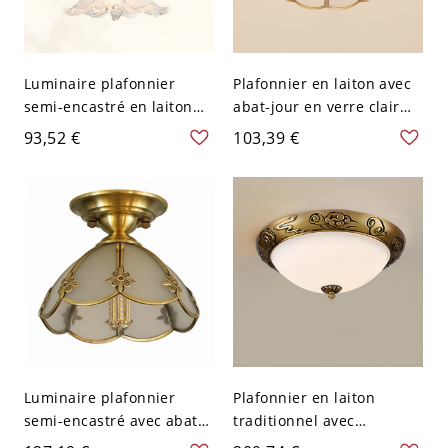
Luminaire plafonnier
Plafonnier en laiton avec
semi-encastré en laiton
abat-jour en verre clair
éblouissant à 1 lumière
pour utilisation dans une
93,52 €
103,39 €
avec abat-jour en verre
maison de style
transparent - 110 V-120 V
traditionnel - 110 V-120 V
Luminaire plafonnier
Plafonnier en laiton
semi-encastré avec abat-
traditionnel avec
jour en verre dépoli - 110
ampoules LED dimmables