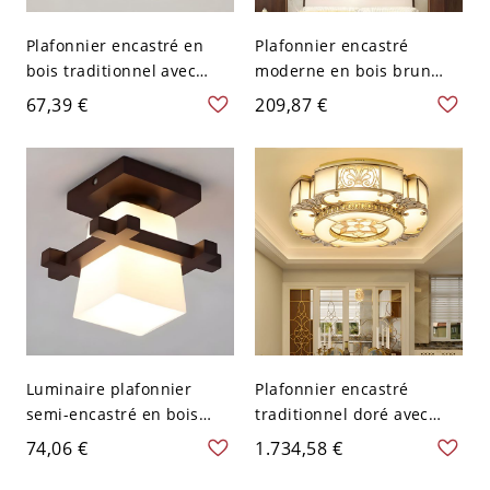
Plafonnier encastré en
Plafonnier encastré
bois traditionnel avec
moderne en bois brun
abat-jour en verre blanc -
avec LED SMD et abat-jour
67,39 €
209,87 €
110 V-120 V Sphère
acrylique blanc - 110 V-
Naturel
120 V 30,48 cm Gradation
à trois niveaux
Luminaire plafonnier
Plafonnier encastré
semi-encastré en bois
traditionnel doré avec
moderne avec abat-jour
gradation sans paliers et
74,06 €
1.734,58 €
en acrylique - 110 V-120 V
télécommande - 110 V-120
Carré
V