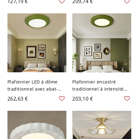
127,19 €
209,74 €
V-120 V
- 110 V-120 V 30,48 cm
Plafonnier LED à dôme
Plafonnier encastré
traditionnel avec abat-
traditionnel à intensité
jour en acrylique blanc -
variable avec une lumière
262,63 €
203,10 €
Vert 110 V-120 V
chaude/blanche/neutre -
Vert 110 V-120 V