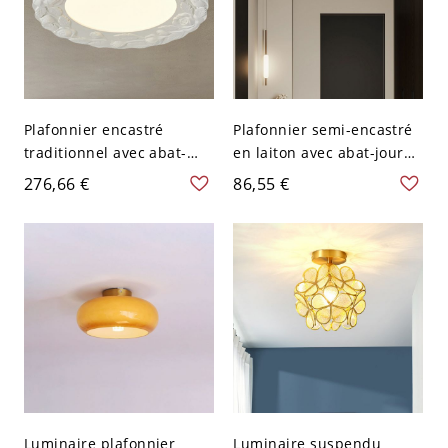
Plafonnier encastré
Plafonnier semi-encastré
traditionnel avec abat-
en laiton avec abat-jour
jour en acrylique blanc -
en verre dépoli - 110 V-
276,66 €
86,55 €
Crème 110 V-120 V
120 V 20,32 cm
Luminaire plafonnier
Luminaire suspendu