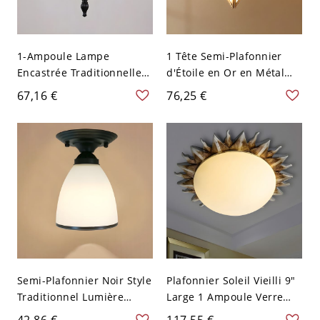
1-Ampoule Lampe
1 Tête Semi-Plafonnier
Encastrée Traditionnelle
d'Étoile en Or en Métal
Semi-Plafonnier Urne en
Style Colonial avec Abat-
67,16 €
76,25 €
Verre Blanc - 110 V-120 V
Jour en Verre - Or 110 V-
Noir 19,05 cm
120 V Verre Transparent
20,32 cm
Semi-Plafonnier Noir Style
Plafonnier Soleil Vieilli 9"
Traditionnel Lumière
Large 1 Ampoule Verre
Semi-Encastrée au
Laité Montage Encastré
42,86 €
117,55 €