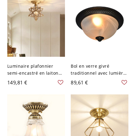
Luminaire plafonnier
Bol en verre givré
semi-encastré en laiton
traditionnel avec lumière
élégant avec abat-jour en
ascendante de 13 pouces
149,81 €
89,61 €
verre pour un style
encastrée au plafond -
traditionnel - 110 V-120 V
110 V-120 V Style 1
Étoile Transparent