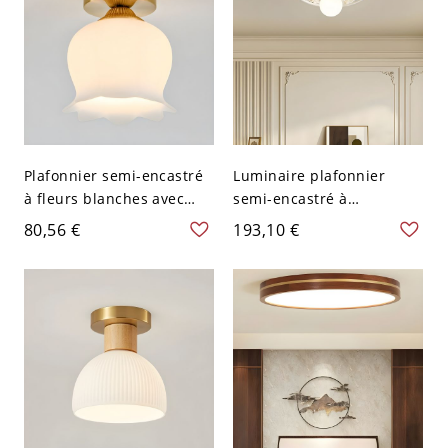
Plafonnier semi-encastré
Luminaire plafonnier
à fleurs blanches avec
semi-encastré à
abat-jour en verre blanc
globe/boule en résine à
80,56 €
193,10 €
pour une décoration de
broches bipolaires
style traditionnel - 110 V-
traditionnelles - 110 V-120
120 V
V Crème Blanc Laiteux