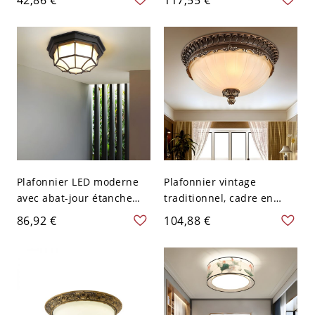
Plafond Abat-Jour en
Blanc
Verre 1 Tête - Noir 110 V-
120 V Verre de Vin
Plafonnier LED moderne
Plafonnier vintage
avec abat-jour étanche
traditionnel, cadre en
pour cour et balcon - 110
résine sculptée
86,92 €
104,88 €
V-120 V Noir 22,86 cm
ornementale avec vasque
en verre dépoli - 110 V-
120 V Café petit