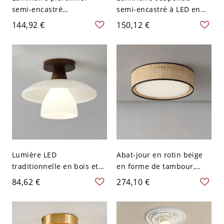
semi-encastré
semi-encastré à LED en
géométrique orange avec
métal traditionnel de 10
144,92 €
150,12 €
abat-jour en verre blanc -
pouces pour usage
110 V-120 V
résidentiel - 110 V-120 V
Lumière LED
Abat-jour en rotin beige
traditionnelle en bois et
en forme de tambour,
verre avec abat-jour blanc
plafonnier traditionnel à 1
84,62 €
274,10 €
- 110 V-120 V Couleur de
lumière - 110 V-120 V
Noyer
45,72 cm