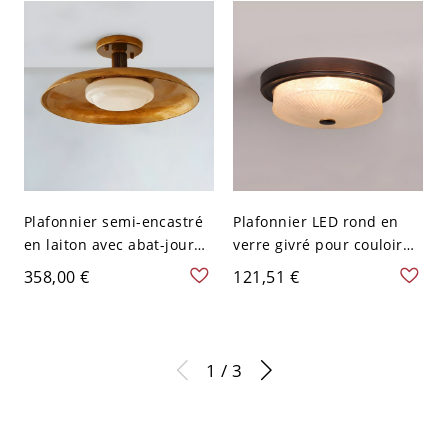
Plafonnier semi-encastré
Plafonnier LED rond en
en laiton avec abat-jour
verre givré pour couloir
en verre blanc et style
vintage - 110 V-120 V Café
358,00 €
121,51 €
traditionnel - 110 V-120 V
petit
1 / 3