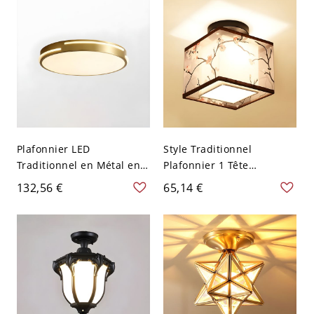
120 V
Plafonnier LED
Style Traditionnel
Traditionnel en Métal en
Plafonnier 1 Tête
Laiton Luminaire Encastré
Luminaire Encastré Abat-
132,56 €
65,14 €
pour Chambre - 110 V-120
Jour en Tissu Noir - 110 V-
V Dia 50,8 cm Côtelé
120 V Fleur de Prunier
Carré