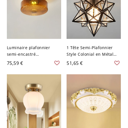
Luminaire plafonnier
1 Tête Semi-Plafonnier
semi-encastré
Style Colonial en Métal
traditionnel en ambre
Étoile-en Forme à Abat-
75,59 €
51,65 €
avec abat-jour en verre
Jour en Verre - Noir 110 V-
transparent - 110 V-120 V
120 V Transparent
20,32 cm