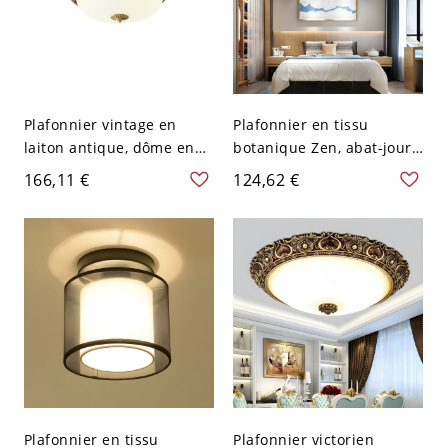
Plafonnier vintage en
Plafonnier en tissu
laiton antique, dôme en
botanique Zen, abat-jour
verre dépoli avec bordure
lotus artistique & lumière
166,11 €
124,62 €
métallique décorative -
douce sans
Disque Plat L 110 V-120 V
éblouissement - 110 V-120
V 20,32 cm Rond sans
Franges
Plafonnier en tissu
Plafonnier victorien