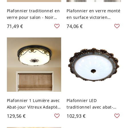
Plafonnier traditionnel en
Plafonnier en verre monté
verre pour salon - Noir
en surface victorien
Mat 110 V-120 V 33,02 cm
adapté pour LED - Noir
71,49 €
74,06 €
110 V-120 V Petit A
Plafonnier 1 Lumière avec
Plafonnier LED
Abat-jour Vitreux Adapté
traditionnel avec abat-
pour Ampoule LED - Noir
jour en verre pour salon -
129,56 €
102,93 €
110 V-120 V Grand Blanc
Blanc 110 V-120 V 30,48
cm