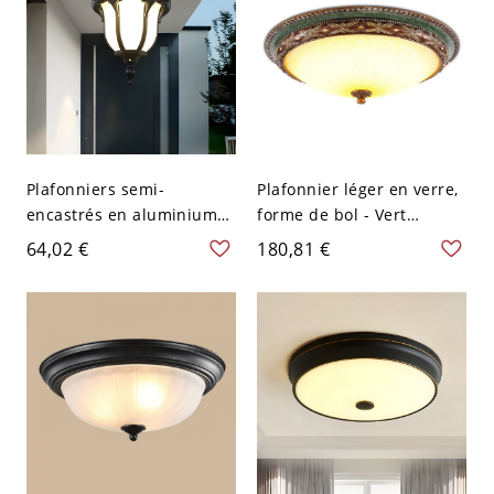
Plafonniers semi-
Plafonnier léger en verre,
encastrés en aluminium
forme de bol - Vert
Traditionnel 1-lanterne
Gradation Progressive 110
64,02 €
180,81 €
pour balcon - 110 V-120 V
V-120 V
Noir 19,05 cm