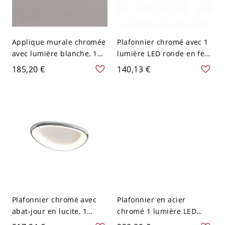
Applique murale chromée
Plafonnier chromé avec 1
avec lumière blanche, 1
lumière LED ronde en fer
lumière, montage
et lucite, 110V-120V, 16"
185,20 €
140,13 €
apparent en alliage, câblé
pour salon, 110V-120V, 12"
Plafonnier chromé avec
Plafonnier en acier
abat-jour en lucite, 1
chromé 1 lumière LED
lumière, câblé, fer, style
style enfant avec abat-