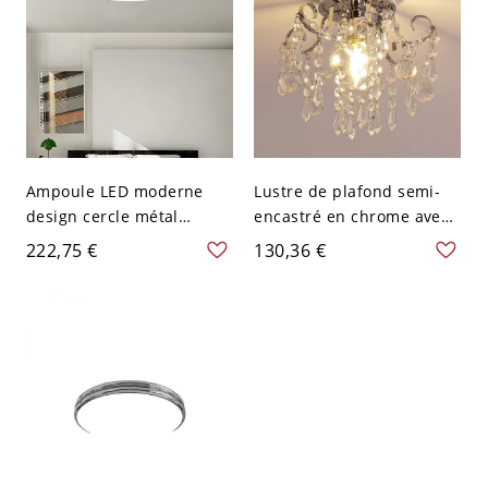
Ampoule LED moderne
Lustre de plafond semi-
design cercle métal
encastré en chrome avec
plafonnier avec abat-jour
abat-jour en cristal de
222,75 €
130,36 €
acrylique - Chrome 110 V-
roche, 110V-120V
120 V 40,64 cm