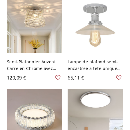
appartement
Semi-Plafonnier Auvent
Lampe de plafond semi-
Carré en Chrome avec
encastrée à tête unique
Abat-Jour Géométrique en
en verre clair et chromé
120,09 €
65,11 €
Cristal Transparent Lampe
Semi-Encastrée à 1-Tête
Style Moderne - Chrome
110 V-120 V