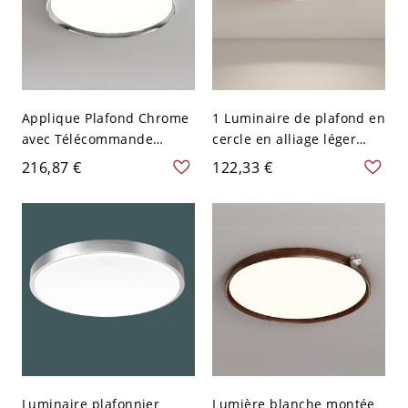
Applique Plafond Chrome
1 Luminaire de plafond en
avec Télécommande
cercle en alliage léger
Gradation Continue, Rond
avec abat-jour en
216,87 €
122,33 €
Aluminium, Montage
composé polymère en
Apparent, 1 Lumière,
chrome pour usage
Abat-jour Acrylique, 110V-
résidentiel, 110V-120V, 16"
120V, 16"
Luminaire plafonnier
Lumière blanche montée