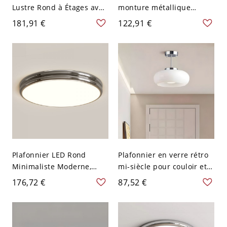
Lustre Rond à Étages avec
monture métallique
Finition Chrome Poli - 110
encastrée et abat-jour en
181,91 €
122,91 €
V-120 V 50,8 cm
PMMA - Chrome 110 V-120
V 40,64 cm Gradation à
trois niveaux
Plafonnier LED Rond
Plafonnier en verre rétro
Minimaliste Moderne,
mi-siècle pour couloir et
Lampe Acrylique
entrée - Chrome 110 V-
176,72 €
87,52 €
Multicolore Sans
120 V Blanc Laiteux
Scintillement et Dimmable
pour Chambres & Couloirs
- Chrome 110 V-120 V