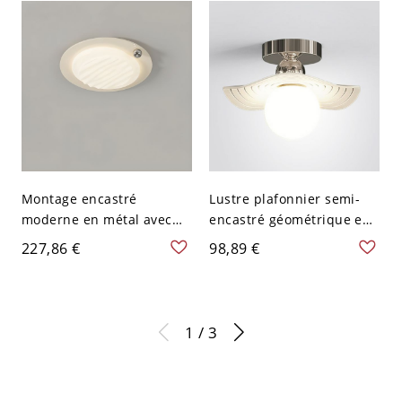
Alliage de Chrome, 110V-
120V
Montage encastré
Lustre plafonnier semi-
moderne en métal avec
encastré géométrique en
abat-jour en acrylique
chrome avec abat-jour en
227,86 €
98,89 €
blanc et ampoules LED -
fer blanc - 110 V-120 V
Chrome 110 V-120 V 49,53
cm Rond
1 / 3