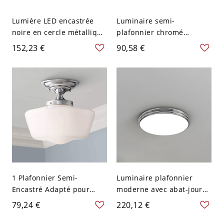
Lumière LED encastrée
Luminaire semi-
noire en cercle métallique
plafonnier chromé
avec abat-jour en
élégant en forme de
152,23 €
90,58 €
acrylique blanc pour
tambour, vert, 110V-120V
décor moderne - Chrome
110 V-120 V 40,64 cm
1 Plafonnier Semi-
Luminaire plafonnier
Encastré Adapté pour
moderne avec abat-jour
LED/Incandescent/Fluores
acrylique ouvert vers le
79,24 €
220,12 €
cent avec Abat-Jour
bas - Chrome 110 V-120 V
Vitreux et Fixation en
30,48 cm