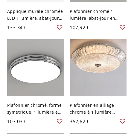
Applique murale chromée
Plafonnier chromé 1
LED 1 lumière, abat-jour
lumière, abat-jour en
plexiglas, 3 niveaux, 19,5"
lucite, luminaire LED en
133,34 €
107,92 €
métal, montage encastré
pour usage résidentiel,
110V-120V, 12"
Plafonnier chromé, forme
Plafonnier en alliage
symétrique, 1 lumière en
chromé à 1 lumière
applique, alliage, câblage
polygonale avec cristal
107,03 €
352,62 €
direct pour salon, 110V-
translucide, montage
120V, 12"
apparent câblé - 110 V-