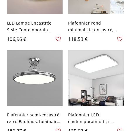
LED Lampe Encastrée
Plafonnier rond
Style Contemporain
minimaliste encastré,
Plafonnier Cercle en
luminaire LED ultra-fin à
106,96 €
118,53 €
Cristal Chrome - Chrome
profil bas pour chambre
110 V-120 V 30,48 cm
ou couloir - Chrome 110
Transparent
V-120 V 40,64 cm
Plafonnier semi-encastré
Plafonnier LED
rétro Bauhaus, luminaire
contemporain ultra-
LED en métal brillant avec
mince, luminaire
189,37 €
135,93 €