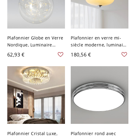
Plafonnier Globe en Verre
Plafonnier en verre mi-
Nordique, Luminaire
siècle moderne, luminaire
Compact pour Couloir -
rétro en dôme avec
62,93 €
180,56 €
Chrome 110 V-120 V
accents en chrome poli -
Transparent
110 V-120 V Chaud jaune
crème
Plafonnier Cristal Luxe,
Plafonnier rond avec