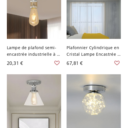
Lampe de plafond semi-
Plafonnier Cylindrique en
encastrée industrielle à 1
Cristal Lampe Encastrée à
tête en métal nu en
1-Ampoule Style
20,31 €
67,81 €
chrome
Contemporain avec
Auvent Rond pour Couloir
- Chrome 110 V-120 V