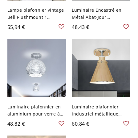
Lampe plafonnier vintage
Luminaire Encastré en
Bell Flushmount 1
Métal Abat-Jour
ampoule en verre clair en
Sphérique en Verre
55,94 €
48,43 €
chrome pour salon
Plafonnier LED Moderne -
Chrome 110 V-120 V
Luminaire plafonnier en
Luminaire plafonnier
aluminium pour verre à
industriel métallique
vin Minimaliste 1 tête 6
chromé 1 lumière pour
48,82 €
60,84 €
pouces de large Éclairage
cuisine avec abat-jour
encastré chromé pour
conique