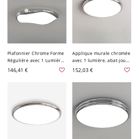
30,48 cm Gradation à trois
niveaux
Plafonnier Chrome Forme
Applique murale chromée
Régulière avec 1 Lumière,
avec 1 lumière, abat-jour
Abat-jour en Lucite,
en plexiglas, LED en métal
146,41 €
152,03 €
Matériau Alliage, LED
pour salon, 110V-120V,
pour Usage Résidentiel,
12", trois niveaux (lumière
110V-120V, 16,5", Trois
chaude/blanche/neutre
Niveaux (Lumière
de gradation)
Chaude/Blanche/Neutre
de Gradation)