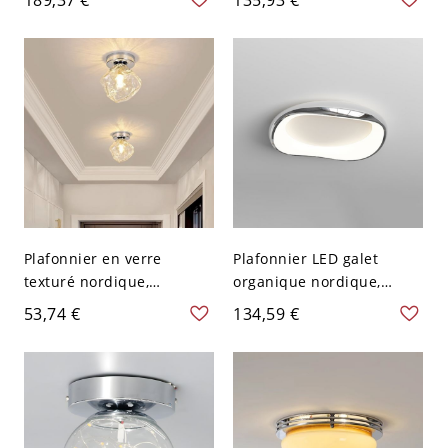
accent sphérique
rectangulaire à montage
géométrique - 110 V-120 V
affleurant avec cadre
Chrome 40,64 cm
d’accent doré - 110 V-120
V 109,22 cm Blanc
Plafonnier en verre
Plafonnier LED galet
texturé nordique,
organique nordique,
luminaire de plafond à
luminaire affleurant avec
53,74 €
134,59 €
ondulations d’eau pour
3 réglages de
couloir et entrée - 110 V-
température de couleur -
120 V Géométrique
Chrome 110 V-120 V
Gradation à trois niveaux