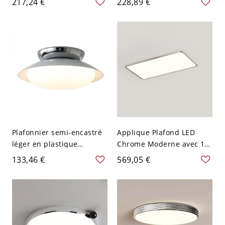
217,24 €
228,89 €
tendance, 110V-120V,
jour en plexiglas pour
21,5", ovale
salon, 110V-120V, éolienne
Plafonnier semi-encastré
Applique Plafond LED
léger en plastique
Chrome Moderne avec 1
angulaire avec monture
Lumière, Montage
133,46 €
569,05 €
chromée adapté pour
Encastré, Abat-jour en
luminaire LED de style
Polymère, 110V-120V,
décontracté, 110V-120V,
Rectangle
trois niveaux (lumière
chaude/blanche/neutre
de gradation)