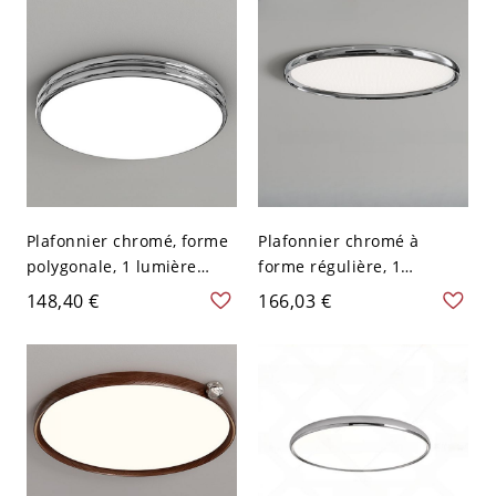
120 V Gradation à trois
niveaux
Plafonnier chromé, forme
Plafonnier chromé à
polygonale, 1 lumière
forme régulière, 1
montée exposée en
lumière, design LED
148,40 €
166,03 €
alliage, câblé pour salon,
simpliste, câblage direct,
110V-120V, 12", trois
abat-jour en plexiglas,
niveaux (lumière
110V-120V, 16"
chaude/blanche/neutre
de gradation)