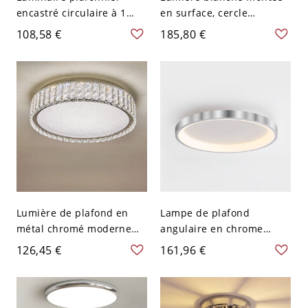
encastré circulaire à 1
en surface, cercle
lumière en chrome
métallique, adaptée pour
108,58 €
185,80 €
résidentiel avec lumière
le salon - Chrome 110 V-
froide, électrique direct,
120 V 30,48 cm
110V-120V, 10"
Lumière de plafond en
Lampe de plafond
métal chromé moderne
angulaire en chrome
avec abat-jour en cristal
tendance avec abat-jour
126,45 €
161,96 €
de roche, forme ronde,
en polymère, luminaire
gradation continue et
LED, montage encastré,
cristaux translucides,
câblage électrique direct,
110V-120V, 1 niveau, 12"
15", 110V-120V