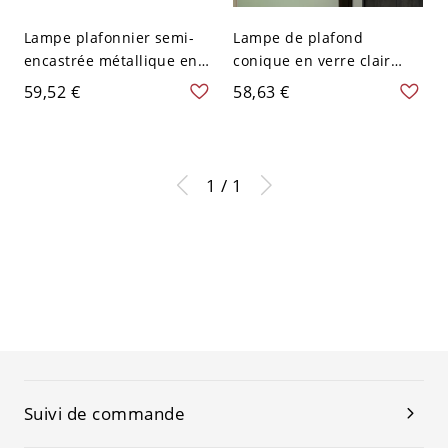
Lampe plafonnier semi-
Lampe de plafond
encastrée métallique en
conique en verre clair
forme de grange
vintage 1 lumière,
59,52 €
58,63 €
d'entrepôt pour couloir -
montage semi-encastré
110 V-120 V Rouillé
pour couloir, en rouille
1 / 1
Suivi de commande