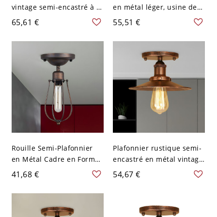
vintage semi-encastré à 1
en métal léger, usine de
tête de 11,5" de large avec
lumière de plafond en
65,61 €
55,51 €
abat-jour métallique en
forme de cône rouillé,
bol en rouille
luminaire de porche
Rouille Semi-Plafonnier
Plafonnier rustique semi-
en Métal Cadre en Forme
encastré en métal vintage
de Poire à 1 Ampoule
avec une seule ampoule,
41,68 €
54,67 €
Style Industriel Lampe
monté au plafond dans le
Encastrée pour Couloir -
couloir de la soucoupe
110 V-120 V Rouillé