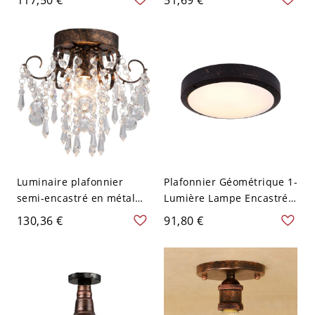
acrylique - 110 V-120 V
cloche en forme de
30,48 cm Blanc Rouillé
cloche, montage encastré
pour couloir
Luminaire plafonnier
Plafonnier Géométrique 1-
semi-encastré en métal
Lumière Lampe Encastrée
angulaire et cristal de
Traditionnelle pour
130,36 €
91,80 €
roche transparent,
Balcon - 110 V-120 V
LED/incandescent/fluores
Rouillé Rond
cent câblé dur, rouille,
110V-120V