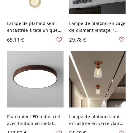
Lampe de plafond semi-
Lampe de plafond en cage
encastrée à tête unique
de diamant vintage, 1
en verre clair et à
tête, fixation semi-
65,11 €
29,78 €
monture encastrée
encastrée métallique en
rouillée
rouille
Plafonnier LED industriel
Lampe de plafond semi-
avec finition en métal
encastrée en verre clair
rouillé et abat-jour en
pour ferme rustique,
117,50 €
51,69 €