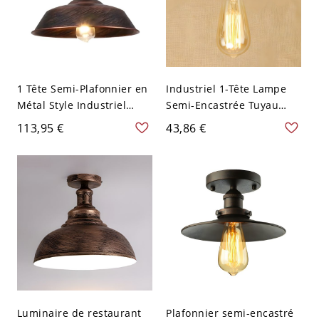
1 Tête Semi-Plafonnier en
Industriel 1-Tête Lampe
Métal Style Industriel
Semi-Encastrée Tuyau
Montage Semi-Encastré
d'Eau Ampoule Nue Semi-
113,95 €
43,86 €
Couvercle-en Forme -
Plafonnier Métallique -
Rouillé 110 V-120 V 25,4
Rouillé 110 V-120 V
cm
Luminaire de restaurant
Plafonnier semi-encastré