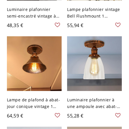
Luminaire plafonnier
Lampe plafonnier vintage
semi-encastré vintage à
Bell Flushmount 1
ampoule unique en métal
ampoule en verre clair
48,35 €
55,94 €
avec bordure festonnée
encastrée en rouille pour
en rouille
salon
Lampe de plafond à abat-
Luminaire plafonnier à
jour conique vintage 1
une ampoule avec abat-
lumière en métal finition
jour en verre clair vintage
64,59 €
55,28 €
rouille semi-encastrée
semi-encastré intérieur
en rouille