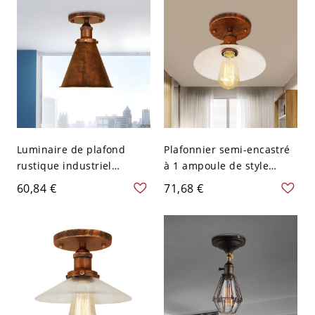
Luminaire de plafond
Plafonnier semi-encastré
rustique industriel
à 1 ampoule de style
métallique à 1 lumière
vintage pour restaurant
60,84 €
71,68 €
avec abat-jour conique
avec abat-jour en verre
pour cuisine
opale en forme de cône
en rouille