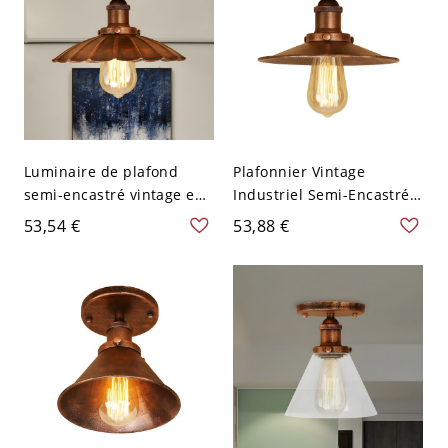
Luminaire de plafond
Plafonnier Vintage
semi-encastré vintage en
Industriel Semi-Encastré,
métal avec ampoule
Abat-Jour Métal pour
53,54 €
53,88 €
unique pour balcon en
Couloir - Rouillé 110 V-120
rouille
V