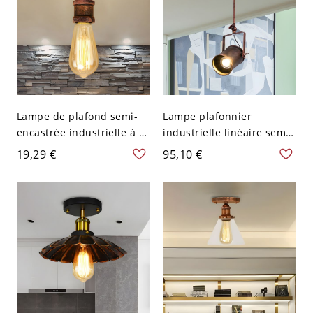
Lampe de plafond semi-
Lampe plafonnier
encastrée industrielle à 1
industrielle linéaire semi-
tête en métal nu en
encastrée en fer forgé,
19,29 €
95,10 €
rouille
rouille ionique, projecteur
pivotant à 1 tête