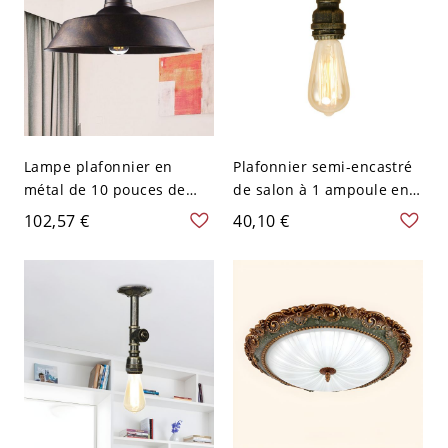
Lampe plafonnier en
Plafonnier semi-encastré
métal de 10 pouces de
de salon à 1 ampoule en
largeur avec 1 ampoule,
bronze, tuyau d'eau en fer
102,57 €
40,10 €
abat-jour de grange de
ferme, en bronze