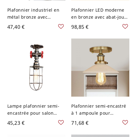
Plafonnier industriel en
Plafonnier LED moderne
métal bronze avec
en bronze avec abat-jour
ampoule apparente semi-
en verre blanc - 1 lumière
47,40 €
98,85 €
encastré à tuyau de
- 110 V-120 V 38,1 cm
lumière
Blanc
Lampe plafonnier semi-
Plafonnier semi-encastré
encastrée pour salon
à 1 ampoule pour
industriel en fer avec
restaurant vintage avec
45,23 €
71,68 €
abat-jour en cage et
abat-jour en verre opale
finition bronze, équipée
en forme de cône en