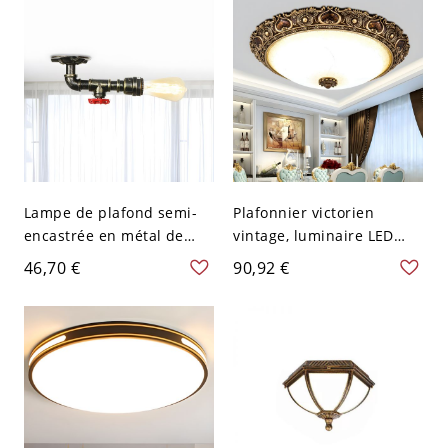
d'une ampoule
bronze
Lampe de plafond semi-
Plafonnier victorien
encastrée en métal de
vintage, luminaire LED
l'usine d'éclairage avec
bronze antique avec abat-
46,70 €
90,92 €
une tuyauterie courbe en
jour en verre dépoli - 110
bronze et une valve rouge
V-120 V 34,29 cm Blanc
pour 1 ampoule, idéale
pour les couloirs