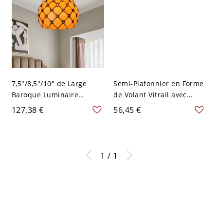
7,5"/8,5"/10" de Large
Semi-Plafonnier en Forme
Baroque Luminaire
de Volant Vitrail avec
Affleurant en Bronze à 1
Auvent Rond en Bronze
127,38 €
56,45 €
Lumière avec Abat-Jour de
Lampe Semi-Encastrée à 1
Dôme en Vitrail Plafonnier
Ampoule Style Tiffany -
avec Design de Bijoux -
110 V-120 V Bronze
Bronze 110 V-120 V 31,75
Rhombe
1 / 1
cm