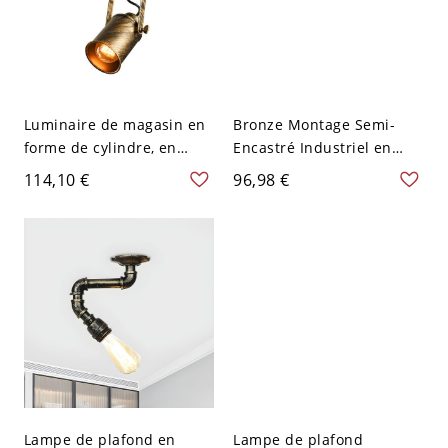
Luminaire de magasin en
Bronze Montage Semi-
forme de cylindre, en
Encastré Industriel en
métal vintage bronze,
Forme de Baril en Métal à
114,10 €
96,98 €
semi-encastré, ajustable,
1 Lumière Plafonnier avec
avec 1 ampoule
Abat-Jour en Verre Clair -
110 V-120 V Bronze
Lampe de plafond en
Lampe de plafond