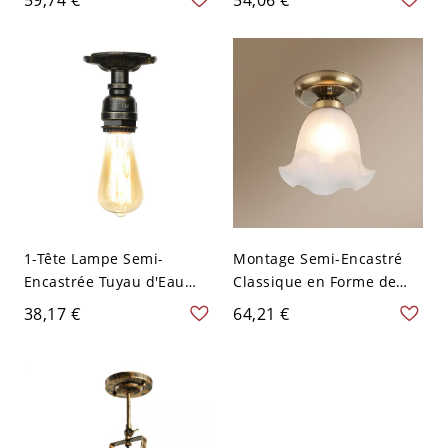
avec abat-jour en verre
Bronze 110 V-120 V
clair - 110 V-120 V
1-Tête Lampe Semi-
Montage Semi-Encastré
Encastrée Tuyau d'Eau
Classique en Forme de
Ampoule Nue Semi-
Fleur en Verre Blanc
38,17 €
64,21 €
Plafonnier Industriel
Dépoli Semi-Plafonnier à
Métallique - Bronze 110 V-
1 Tête avec Auvent en
120 V
Métal - 110 V-120 V
Bronze