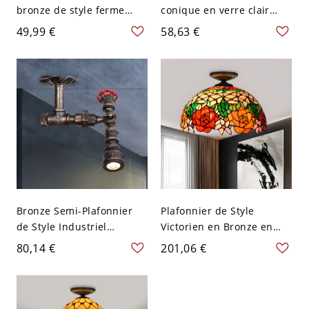
bronze de style ferme
conique en verre clair
avec design d'ampoule
vintage 1 lumière,
49,99 €
58,63 €
nue, 1 ampoule, pour
montage semi-encastré
chambre à coucher avec
pour couloir en bronze
tuyau tordu semi-encastré
Bronze Semi-Plafonnier
Plafonnier de Style
de Style Industriel
Victorien en Bronze en
Métallique à 1 Ampoule
Métal à 1 Tête avec Abat-
80,14 €
201,06 €
avec Design de Tuyau
Jour de Dôme en Vitrail
d'Eau Lampe Encastrée
Lampe Encastrée avec
avec Valve Rouge - 110 V-
Motif Floral - Bronze 110
120 V Bronze
V-120 V Fleur