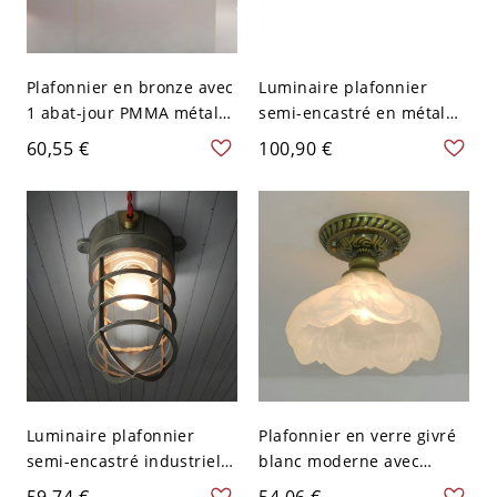
Plafonnier en bronze avec
Luminaire plafonnier
1 abat-jour PMMA métal
semi-encastré en métal
pour usage résidentiel
moderne pour résidence
60,55 €
100,90 €
LED montage apparent,
sombre en Amérique
110V-120V, rond, 16"
dans catégories pic -
Bronze 110 V-120 V 33,02
cm
Luminaire plafonnier
Plafonnier en verre givré
semi-encastré industriel
blanc moderne avec
noir moderne en métal
construction en fonte -
59,74 €
54,06 €