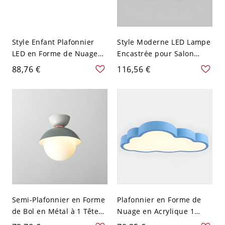
Style Enfant Plafonnier
Style Moderne LED Lampe
LED en Forme de Nuage
Encastrée pour Salon
Métallique Lampe de
Plafonnier Cercle en
88,76 €
116,56 €
Plafond pour Chambre -
Métal - Bleu 110 V-120 V
Bleu 110 V-120 V 49,53 cm
30,48 cm Blanc
Blanc
Semi-Plafonnier en Forme
Plafonnier en Forme de
de Bol en Métal à 1 Tête
Nuage en Acrylique 1
Montage Semi-Encastré
Lumière LED Lampe