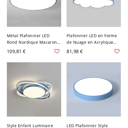
Métal Plafonnier LED
Plafonnier LED en Forme
Rond Nordique Macaron
de Nuage en Acrylique
Luminaire Encastré en
Moderne Lampe de
109,81 €
81,98 €
Bois pour Salon - Bleu 110
Plafond pour Chambre -
V-120 V 30,48 cm Blanc
110 V-120 V Blanc Bleu
Style Enfant Luminaire
LED Plafonnier Style