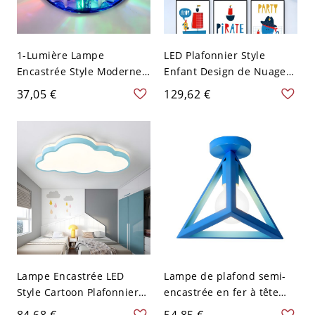
1-Lumière Lampe
LED Plafonnier Style
Encastrée Style Moderne
Enfant Design de Nuage
Plafonnier Cercle en
Luminaire Affleurant en
37,05 €
129,62 €
Cristal pour Couloir - Bleu
Métal Décor en Bois - Bleu
110 V-120 V Chaud
110 V-120 V 52,07 cm
Blanc
Lampe Encastrée LED
Lampe de plafond semi-
Style Cartoon Plafonnier
encastrée en fer à tête
Nuage Acrylique pour
unique en forme de
84,68 €
54,85 €