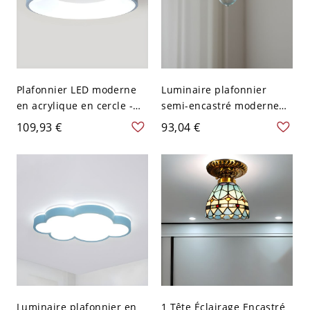
Plafonnier LED moderne
Luminaire plafonnier
en acrylique en cercle -
semi-encastré moderne
Luminaire élégant avec
en forme de dôme pour
109,93 €
93,04 €
ampoules SMD - 110 V-
chambre - Bleu 110 V-120
120 V 30,48 cm Bleu Blanc
V
Luminaire plafonnier en
1 Tête Éclairage Encastré