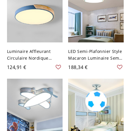
Luminaire Affleurant
LED Semi-Plafonnier Style
Circulaire Nordique
Macaron Luminaire Semi-
Macaron Plafonnier LED
Encastré Design de
124,91 €
188,34 €
en Métal pour Salon -
Couronne en Métal - Bleu
Bleu 110 V-120 V 30,48 cm
110 V-120 V
Blanc