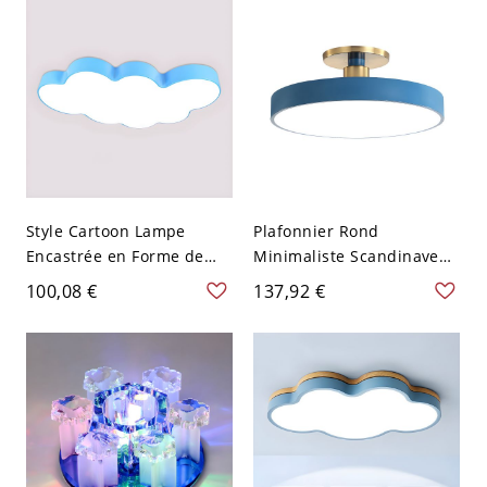
V-120 V Bleu
bain
Style Cartoon Lampe
Plafonnier Rond
Encastrée en Forme de
Minimaliste Scandinave
Nuage Métallique
avec Accents Dorés - Bleu
100,08 €
137,92 €
Plafonnier LED pour
110 V-120 V 30,48 cm
Maternelle - Bleu 110 V-
120 V 49,53 cm