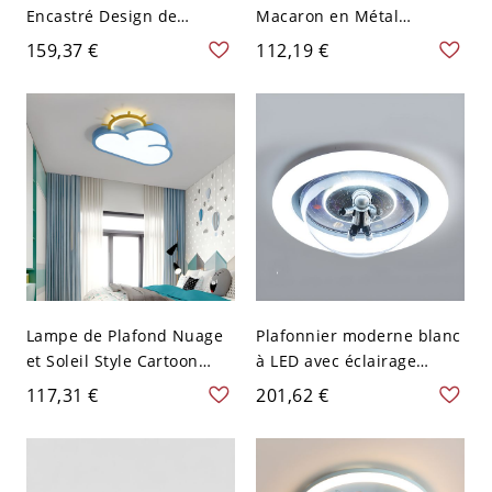
Encastré Design de
Macaron en Métal
Planète Métallique
Luminaire Affleurant en
159,37 €
112,19 €
Plafonnier LED pour
Forme de Rond - Bleu 110
Chambre - Bleu 110 V-120
V-120 V 30,48 cm
V 49,53 cm Blanc
Lampe de Plafond Nuage
Plafonnier moderne blanc
et Soleil Style Cartoon
à LED avec éclairage
Lustre LED Acrylique pour
d'ambiance - 110 V-120 V
117,31 €
201,62 €
Chambre d'Enfants - Bleu
Astronaute
110 V-120 V Blanc A