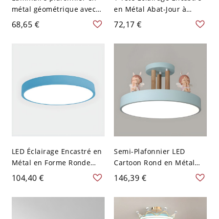
métal géométrique avec
en Métal Abat-Jour à
abat-jour en acrylique
Dôme en Vitrail Plafonnier
68,65 €
72,17 €
blanc - Bleu 110 V-120 V
Style Tiffany - Bleu-Vert
48,26 cm Blanc
110 V-120 V
LED Éclairage Encastré en
Semi-Plafonnier LED
Métal en Forme Ronde
Cartoon Rond en Métal
Plafonnier Style Macaron -
Montage Semi-Encastré
104,40 €
146,39 €
Bleu 110 V-120 V 30,48 cm
avec Décor d'Ange - Bleu
Blanc
110 V-120 V 40,64 cm
Chaud