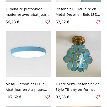
Luminaire plafonnier
Plafonnier Circulaire en
moderne avec abat-jour
Métal Décor en Bois LED
orienté vers le bas - 110
Luminaire Affleurant de
56,23 €
53,52 €
V-120 V 40,64 cm Bleu
Style Moderne - Bleu 110
V-120 V 30,48 cm Blanc
Métal Plafonnier LED à
1 Tête Semi-Plafonnier de
Abat-Jour en Acrylique
Style Tiffany en Forme
Luminaire Affleurant
d'Hortensia en Verre
107,62 €
92,68 €
Nordique Macaron - Bleu
Lampe Encastrée pour
110 V-120 V 30,48 cm
Balcon - 110 V-120 V Bleu