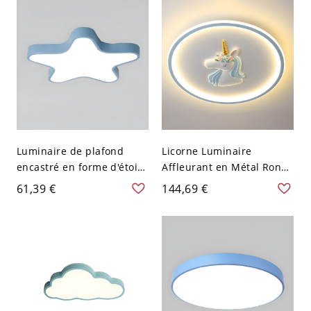
Rond
Luminaire de plafond
Licorne Luminaire
encastré en forme d'étoile
Affleurant en Métal Rond
en acrylique blanc avec
Plafonnier LED Style
61,39 €
144,69 €
ampoules LED pour
Enfant - Bleu 110 V-120 V
enfants - Bleu 110 V-120 V
Chaud
30,48 cm Blanc