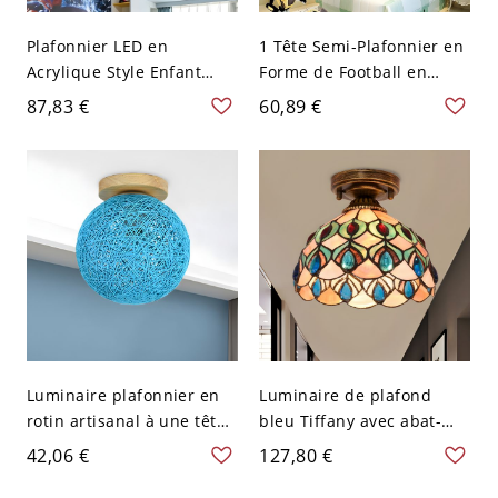
Plafonnier LED en
1 Tête Semi-Plafonnier en
Acrylique Style Enfant
Forme de Football en
Lampe Encastrée en
Verre Style Enfant
87,83 €
60,89 €
Forme d'Avion en Bleu
Montage Semi-Encastré
pour Chambre - Bleu 110
pour Chambre - Bleu 110
V-120 V Blanc
V-120 V
Luminaire plafonnier en
Luminaire de plafond
rotin artisanal à une tête
bleu Tiffany avec abat-
de designer Blue Sphere
jour en coquillage à
42,06 €
127,80 €
Flush Mount, 6" de
bijoux pour couloir
largeur
unique