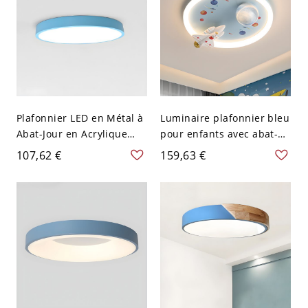
Plafonnier LED en Métal à
Luminaire plafonnier bleu
Abat-Jour en Acrylique
pour enfants avec abat-
Luminaire Encastré
jour en lucite, câblage
107,62 €
159,63 €
Nordique pour Chambre -
direct, 1 lumière, usage
Bleu 110 V-120 V 30,48 cm
résidentiel, luminaire LED,
Rond
110V-120V, Rocket