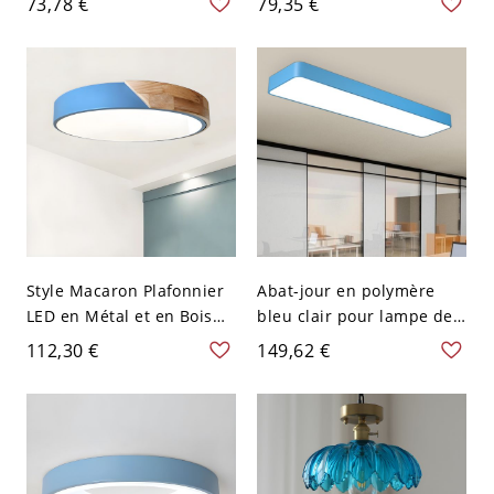
73,78 €
79,35 €
Moderne avec Abat-Jour
Encastrée Style Cartoon -
en Verre Blanc de Boule -
Bleu 110 V-120 V Blanc
Bleu 110 V-120 V
Style Macaron Plafonnier
Abat-jour en polymère
LED en Métal et en Bois
bleu clair pour lampe de
Luminaire Encastré
plafond en métal élégant,
112,30 €
149,62 €
Circulaire pour Chambre -
1 lumière, 110V-120V,
Bleu 110 V-120 V 30,48 cm
47,5"