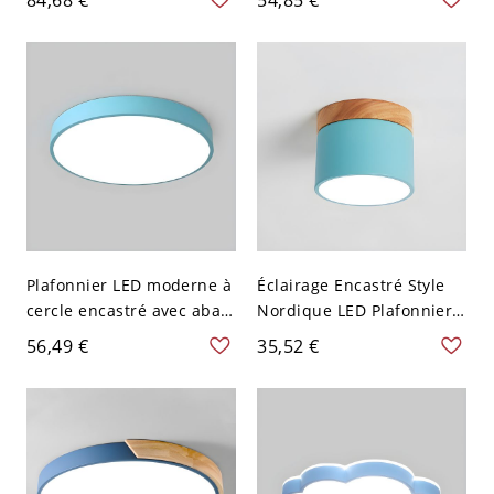
Chambre - Bleu 110 V-120
triangle moderniste en
V 49,53 cm Blanc
bleu pour chambre
Plafonnier LED moderne à
Éclairage Encastré Style
cercle encastré avec abat-
Nordique LED Plafonnier
jour en acrylique blanc - 1
Cylindrique en Métal pour
56,49 €
35,52 €
lumière - 110 V-120 V Bleu
Couloir - Bleu 110 V-120 V
22,86 cm Blanc
Blanc