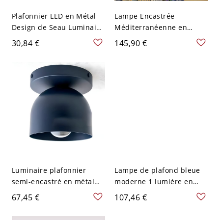
Plafonnier LED en Métal
Lampe Encastrée
Design de Seau Luminaire
Méditerranéenne en
Affleurant Style Macaron
Forme de Dôme en Vitrail
30,84 €
145,90 €
Décor en Bois - Bleu 110
à 2/3/4 Lumières
V-120 V Blanc
Plafonnier pour Chambre
- 110 V-120 V Bleu 30,48
cm
Luminaire plafonnier
Lampe de plafond bleue
semi-encastré en métal
moderne 1 lumière en
élégant avec abat-jour en
rotin tissé en boule avec
67,45 €
107,46 €
fer vers le bas pour les
une base en bois de 6" de
maisons modernes - 110
diamètre pour la salle de