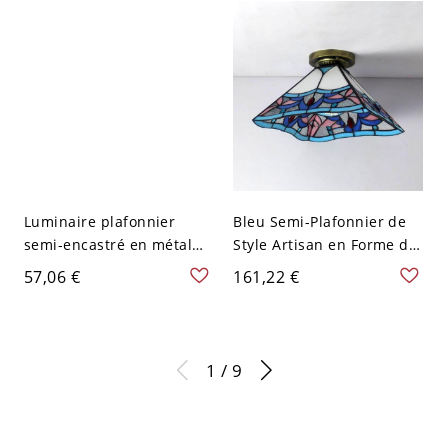
Luminaire plafonnier
Bleu Semi-Plafonnier de
semi-encastré en métal
Style Artisan en Forme de
bleu de style industriel
Pyramide en Vitrail à 1
57,06 €
161,22 €
avec baril et support en
Ampoule Luminaire
bois pour couloir
Encastré pour Balcon -
Bleu 110 V-120 V
1 / 9