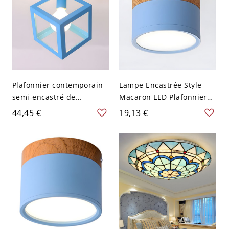
Plafonnier contemporain
Lampe Encastrée Style
semi-encastré de
Macaron LED Plafonnier
chambre carrée en métal
Métallique en Forme
44,45 €
19,13 €
bleu à 1 ampoule
Cylindrique - Bleu 110 V-
120 V Blanc