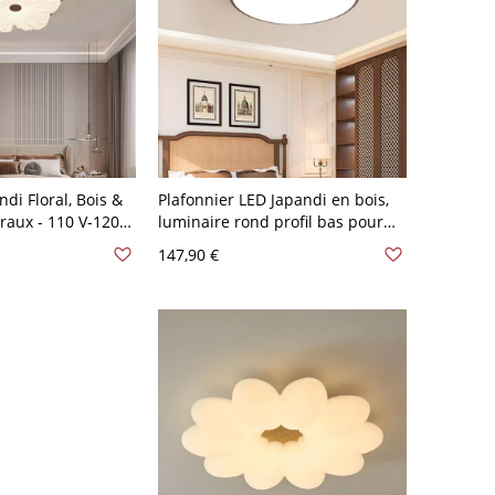
ndi Floral, Bois &
Plafonnier LED Japandi en bois,
raux - 110 V-120 V
luminaire rond profil bas pour
chambre salon - 110 V-120 V
147,90 €
30,48 cm Gradation à trois
niveaux