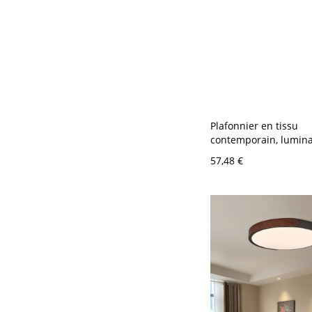
Plafonnier en tissu
contemporain, lumina
géométrique pour ch
57,48 €
couloir - Café 110 V-