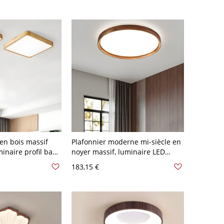
Blanc Rond
en bois massif
Plafonnier moderne mi-siècle en
inaire profil bas
noyer massif, luminaire LED
s - 110 V-120 V
carré avec grain de bois naturel -
183,15 €
110 V-120 V 30,48 cm Blanc