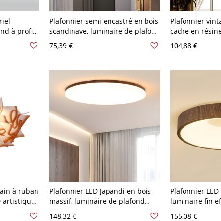
riel
Plafonnier semi-encastré en bois
Plafonnier vint
nd à profil
scandinave, luminaire de plafond
cadre en résin
e vieilli -
en verre blanc cannelé pour
ornementale a
75,39 €
104,88 €
 Blanc
couloir, chambre, entrée - 110 V-
verre dépoli - 
120 V
petit
ain à ruban
Plafonnier LED Japandi en bois
Plafonnier LED
 artistique
massif, luminaire de plafond
luminaire fin e
- 110 V-120
minimaliste à profil bas pour
plafonds bas -
148,32 €
155,08 €
chambre - Rond 110 V-120 V
petit Blanc