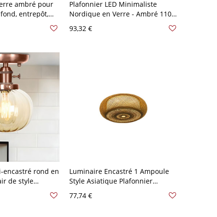
verre ambré pour
Plafonnier LED Minimaliste
fond, entrepôt,
Nordique en Verre - Ambré 110
age encastré pour
V-120 V Chaud
93,32 €
 en noir
i-encastré rond en
Luminaire Encastré 1 Ampoule
ir de style
Style Asiatique Plafonnier
finition cuivrée
Tambour en Rotin en Brun - Brun
77,74 €
à coucher
110 V-120 V 40,64 cm