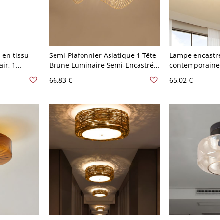
 en tissu
Semi-Plafonnier Asiatique 1 Tête
Lampe encastr
ir, 1
Brune Luminaire Semi-Encastré
contemporaine 
 40,64 cm
en Rotin de Bambou Design de
LED pour plafo
66,83 €
65,02 €
Chapeau - Brun 110 V-120 V
blanche, 8,5" d
48,26 cm