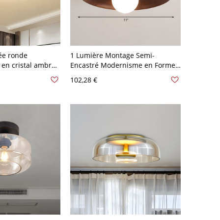
ée ronde
1 Lumière Montage Semi-
en cristal ambre
Encastré Modernisme en Forme
nd en lumière
de Disque en Bois Semi-
102,28 €
e large
Plafonnier pour Cuisine - 110 V-
120 V Brun