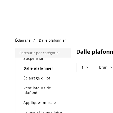
Recherche Tendance
Éclairage
Éclairage
Dalle plafonnier
Lustres
Dalle plafonn
Parcourir par catégorie:
Suspension
1
×
Brun
×
Dalle plafonnier
Éclairage d'îlot
Ventilateurs de
plafond
Appliques murales
Lampe et lampadaire