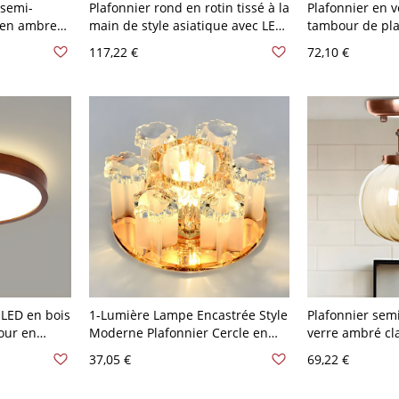
 semi-
Plafonnier rond en rotin tissé à la
Plafonnier en 
l en ambre
main de style asiatique avec LED
tambour de pla
re
marron, 16" de large
lampe de mont
117,22 €
72,10 €
20 V 20,32
couloir à 1 tête
 LED en bois
1-Lumière Lampe Encastrée Style
Plafonnier sem
jour en
Moderne Plafonnier Cercle en
verre ambré cla
 V-120 V
Cristal pour Couloir - Brun Foncé
industriel avec 
37,05 €
69,22 €
110 V-120 V Chaud
pour chambre 