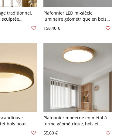
age traditionnel,
Plafonnier LED mi-siècle,
e sculptée
luminaire géométrique en bois
vec vasque en
massif - 110 V-120 V 1 Blanc
158,40 €
110 V-120 V Café
 scandinave,
Plafonnier moderne en métal à
ffet bois pour
forme géométrique, bois et
 110 V-120 V Rond
acrylique, montage affleurant,
55,60 €
pour salon - 110 V-120 V 22,86 cm