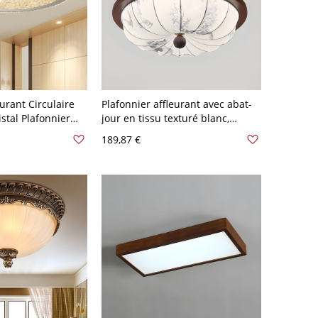
urant Circulaire
Plafonnier affleurant avec abat-
stal Plafonnier
jour en tissu texturé blanc,
 - Ambré 110 V-
finition auburn - 110 V-120 V
189,87 €
 Blanc
41,91 cm