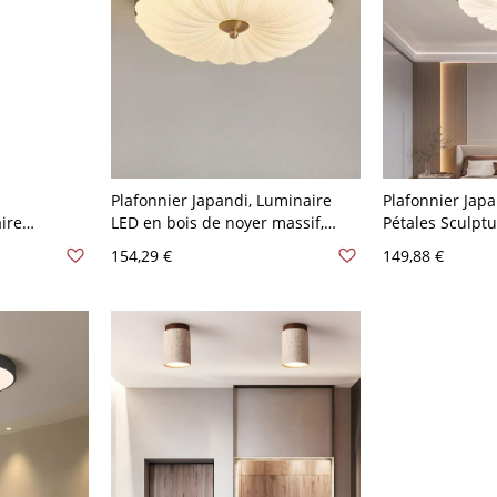
Plafonnier Japandi, Luminaire
Plafonnier Japa
ire
LED en bois de noyer massif,
Pétales Sculptu
ambre et
Lampe de chambre à coucher à
40,64 cm
154,29 €
149,88 €
120 V Rond
CRI élevé - 110 V-120 V Gradation
à trois niveaux 16 pouces (40 cm)