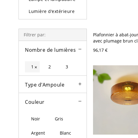
Lumière d'extérieure
Ampoules
Plafonnier à abat-jour
Filtrer par:
avec plumage brun cla
lumière - 110 V-120 V
Nombre de lumières
96,17 €
1
2
3
×
Type d'Ampoule
Couleur
Noir
Gris
Argent
Blanc