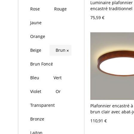
Luminaire plafonnier
encastré traditionne
Rose
Rouge
avec abat-jour en ver
75,59 €
transparent - 110 V-1
Jaune
cm
Orange
Beige
Brun
×
Brun Foncé
Bleu
Vert
Violet
Or
Transparent
Plafonnier encastré à
brun clair avec abat-
acrylique blanc - 110
Bronze
110,91 €
30,48 cm Blanc Rond
Laiton