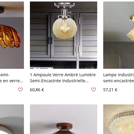
semi-
1 Ampoule Verre Ambré Lumière
Lampe industri
e en verre
Semi-Encastrée Industrielle
semi-encastrée
bas
Chrome Globe Plafonnier Monté
ambré pour cui
60,86 €
57,21 €
en Corridor