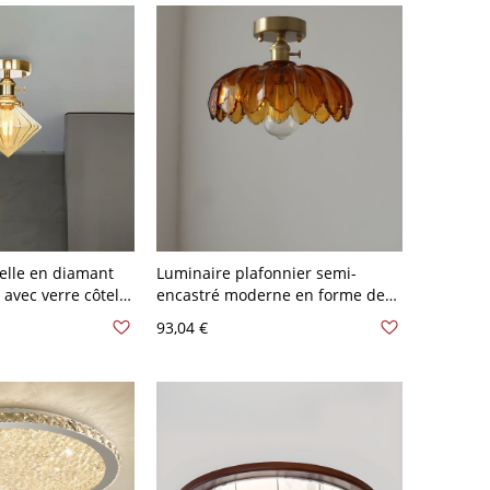
elle en diamant
Luminaire plafonnier semi-
 avec verre côtelé
encastré moderne en forme de
sine, 1 lumière
dôme pour chambre - Brun
93,04 €
Foncé 110 V-120 V