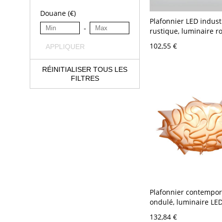
Douane (€)
Plafonnier LED indust
-
rustique, luminaire ro
bas avec finition bronz
102,55 €
APPLIQUER
110 V-120 V 22,86 cm
RÉINITIALISER TOUS LES
FILTRES
Plafonnier contempor
ondulé, luminaire LED
créatif pour chambre 
132,84 €
V Café