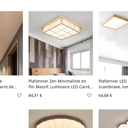
Naturel Petite Taille
re
Plafonnier Zen Minimaliste en
Plafonnier LED 
arre de
Pin Massif, Luminaire LED Carré
scandinave, lum
fuseur en
avec Design de Grille Shoji - 110
à coins arrondi
84,31 €
64,68 €
 V 120,65 cm
V-120 V 35,56 cm Blanc
30,48 cm Blanc