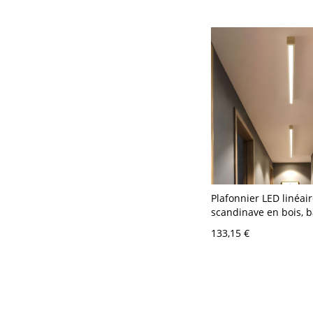
Plafonnier LED linéai
scandinave en bois, b
plafond fine avec dif
133,15 €
acrylique - 110 V-120
Blanc