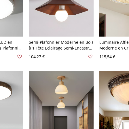
 LED en
Semi-Plafonnier Moderne en Bois
Luminaire Affle
 Plafonnier
à 1 Tête Éclairage Semi-Encastré
Moderne en Cri
10 V-120 V
en Brun - Brun 110 V-120 V Cône
LED pour Salon
104,27 €
115,54 €
120 V 41,91 cm