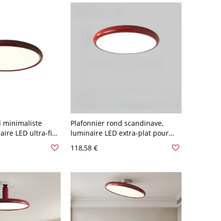
d minimaliste
Plafonnier rond scandinave,
aire LED ultra-fin
luminaire LED extra-plat pour
our chambre ou
chambre ou chambre d’enfant -
118,58 €
 110 V-120 V 40,64
Rouge 110 V-120 V 30,48 cm