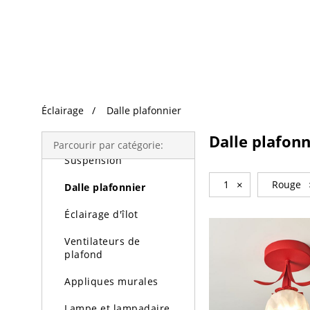
Recherche Tendance
Éclairage
Éclairage
Dalle plafonnier
Lustres
Dalle plafonn
Parcourir par catégorie:
Suspension
1
×
Rouge
Dalle plafonnier
Éclairage d'îlot
Ventilateurs de
plafond
Appliques murales
Lampe et lampadaire