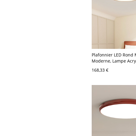
Plafonnier LED Rond 
Moderne, Lampe Acry
Multicolore Sans Scin
168,33 €
Dimmable pour Cham
Couloirs - Rouge 110 
30,48 cm Gradation à 
niveaux