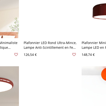
Minimaliste
Plafonnier LED Rond Ultra-Mince,
Plafonnier Min
lique
Lampe Anti-Scintillement en Fer
Lampe LED en F
tillement et
& Acrylique Multi-Couleur pour
Acrylique pour
126,54 €
148,74 €
bres &
Chambres & Couloirs - Rose
Chambres - Rou
V-120 V
Rouge 110 V-120 V 30,48 cm
35,56 cm Blanc
trois
Gradation à trois niveaux