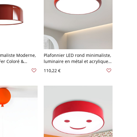
imaliste Moderne,
Plafonnier LED rond minimaliste,
er Coloré &
luminaire en métal et acrylique à
 Couloirs &
profil bas - Rouge 110 V-120 V
110,22 €
ge 110 V-120 V
30,48 cm Blanc