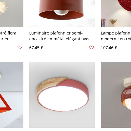
tré floral
Luminaire plafonnier semi-
Lampe plafonn
ur en
encastré en métal élégant avec
moderne en rot
li pour
abat-jour en fer vers le bas pour
avec 1 lumière 
67,45 €
107,46 €
e bébé -
les maisons modernes - 110 V-
bain, avec une 
120 V Rouge
de diamètre