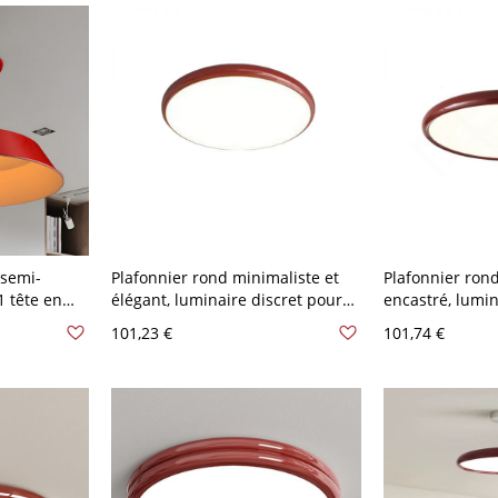
 semi-
Plafonnier rond minimaliste et
Plafonnier ron
1 tête en
élégant, luminaire discret pour
encastré, lumin
ambre à
chambre et couloir - 110 V-120 V
à profil bas p
101,23 €
101,74 €
40,64 cm Rouge-Blanc
couloir - Rouge
cm