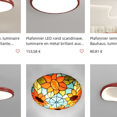
, luminaire
Plafonnier LED rond scandinave,
Plafonnier semi
llante,
luminaire en métal brillant aux
Bauhaus, lumin
ur chambre
couleurs vives - Rouge 110 V-120
métallique bri
153,58 €
80,81 €
30,48 cm
V 30,48 cm
- Rouge 110 V-