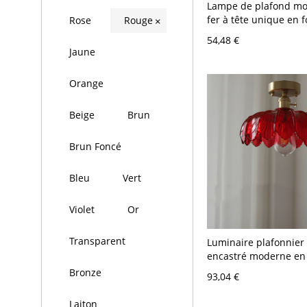
Lampe de plafond m
fer à tête unique en 
Rose
Rouge
×
triangle semi-encast
54,48 €
pour chambre
Jaune
Orange
Beige
Brun
Brun Foncé
Bleu
Vert
Violet
Or
Transparent
Luminaire plafonnier
encastré moderne en
dôme pour chambre -
Bronze
93,04 €
V-120 V
Laiton