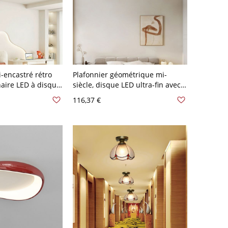
-encastré rétro
Plafonnier géométrique mi-
aire LED à disque
siècle, disque LED ultra-fin avec
llant pour chambre
bordure métallique - Rouge 110
116,37 €
120 V 30,48 cm
V-120 V 40,64 cm