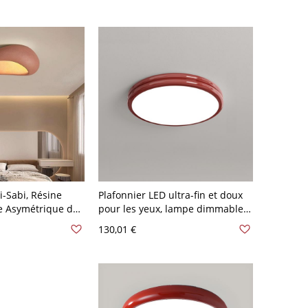
i-Sabi, Résine
Plafonnier LED ultra-fin et doux
e Asymétrique de
pour les yeux, lampe dimmable
Brique 110 V-120 V
multi-couleurs à haut IRC pour
130,01 €
chambres et chambres d'enfants
- Rouge 110 V-120 V 30,48 cm