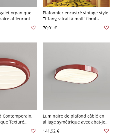
 galet organique
Plafonnier encastré vintage style
aire affleurant
Tiffany, vitrail à motif floral -
s de température
Rouge-Blanc 110 V-120 V
70,01 €
ouge 110 V-120 V
is niveaux
d Contemporain,
Luminaire de plafond câblé en
ique Texturé
alliage symétrique avec abat-jour
 Métallique -
en acrylique adapté pour LED -
141,92 €
0 V 22,86 cm
Rouge 110 V-120 V 30,48 cm