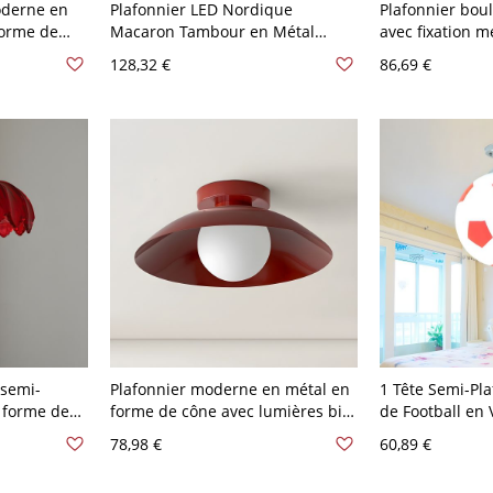
oderne en
Plafonnier LED Nordique
Plafonnier bou
forme de
Macaron Tambour en Métal
avec fixation m
rée en rouge
Luminaire Encastré en Bois pour
moderne, vermi
128,32 €
86,69 €
Chambre - Rouge 110 V-120 V
30,48 cm Blanc
 semi-
Plafonnier moderne en métal en
1 Tête Semi-Pl
 forme de
forme de cône avec lumières bi-
de Football en 
 Rouge 110
pin et abat-jour en fer - Rouge
Montage Semi-
78,98 €
60,89 €
110 V-120 V
Chambre - Roug