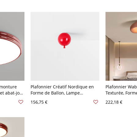
V
 monture
Plafonnier Créatif Nordique en
Plafonnier Wab
et abat-jour
Forme de Ballon, Lampe
Texturée, Form
 V-120 V
Fantaisiste pour Chambre
Galet - Rouge 
156,75 €
222,18 €
trois
d'Enfant avec Interrupteur à
45,72 cm
Tirette - Rouge 110 V-120 V 20,32
cm