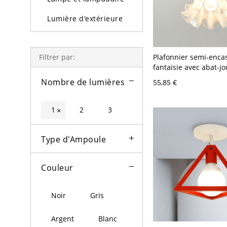
Lumière d'extérieure
Ampoules
Plafonnier semi-encas
Filtrer par:
fantaisie avec abat-jo
pétales de verre dépo
Nombre de lumières
55,85 €
couloir et chambre d
Rouge 110 V-120 V
1
2
3
×
Type d'Ampoule
Couleur
Noir
Gris
Argent
Blanc