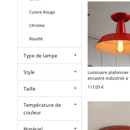
Cuivre Rouge
Chrome
Rouillé
Type de lampe
Style
Luminaire plafonnier
encastré industriel à 
métal rouge pour ch
117,03 €
Taille
coucher, 10" de large
Température de
couleur
Matériel