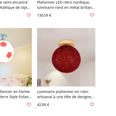
le semi-encastré
Plafonnier LED rétro nordique,
étallique de style
luminaire rond en métal brillant
llon, 110V-120V
pour plafonds bas - Rouge 110 V-
130,59 €
120 V 30,48 cm
afonnier en Forme
Luminaire plafonnier en rotin
Verre Style Enfant
artisanal à une tête de designer,
Encastré pour
monture encastrée sphérique
42,06 €
e 110 V-120 V
rouge, largeur de 6 pouces