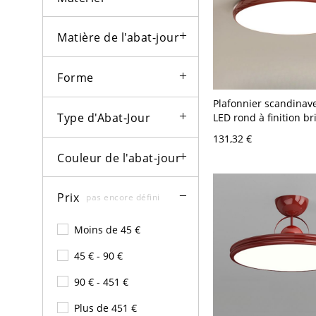
Matière de l'abat-jour
Forme
Plafonnier scandinave
Type d'Abat-Jour
LED rond à finition bri
lampe extra-plate po
131,32 €
- Rouge 110 V-120 V 
Couleur de l'abat-jour
Blanc
Prix
pas encore défini
Moins de 45 €
45 € - 90 €
90 € - 451 €
Plus de 451 €