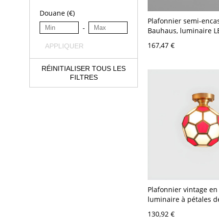
Douane (€)
Plafonnier semi-encas
-
Bauhaus, luminaire L
brillant avec accent 
167,47 €
APPLIQUER
géométrique - 110 V-
40,64 cm
RÉINITIALISER TOUS LES
FILTRES
Plafonnier vintage en 
luminaire à pétales d
verre texturé, déco 
130,92 €
artisanale - Rouge 11