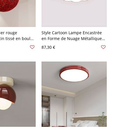
ier rouge
Style Cartoon Lampe Encastrée
in tissé en boule
en Forme de Nuage Métallique
pour salle de
Plafonnier LED pour Maternelle -
87,30 €
base en bois, 6"
Rouge 110 V-120 V 49,53 cm