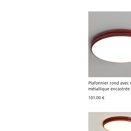
Plafonnier rond avec
métallique encastrée 
en PMMA - Rouge 110
101,00 €
40,64 cm Gradation à 
niveaux