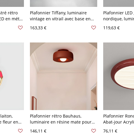
tré rétro
Plafonnier Tiffany, luminaire
Plafonnier LED
ED en métal
vintage en vitrail avec base en
nordique, lumin
sphérique
métal pour chambre et entrée -
avec 3 réglage
163,33 €
119,63 €
120 V Rouge
110 V-120 V Rouge-Bleu 40,64 cm
de couleur - R
Gradation à tro
laiton,
Plafonnier rétro Bauhaus,
Plafonnier Ron
e fleur en
luminaire en résine mate pour
Abat-jour Acryl
bohème
chambre ou entrée, lumière
Vague, Monture
146,11 €
76,11 €
0 V-120 V
douce - Rouge Brique 110 V-120
Rouge 110 V-12