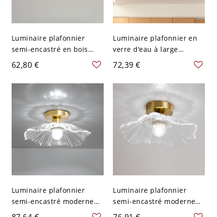
Luminaire plafonnier
Luminaire plafonnier en
semi-encastré en bois
verre d'eau à large
avec abat-jour en verre
évasement, 1 lumière,
62,80 €
72,39 €
transparent - Bois 110 V-
doré moderne - 110 V-120
120 V 27,94 cm
V
Luminaire plafonnier
Luminaire plafonnier
semi-encastré moderne
semi-encastré moderne
géométrique doré avec
en métal doré avec abat-
87,64 €
76,91 €