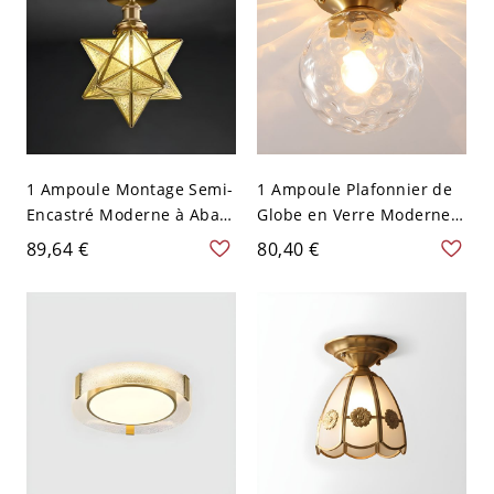
1 Ampoule Montage Semi-
1 Ampoule Plafonnier de
Encastré Moderne à Abat-
Globe en Verre Moderne
Jour en Verre Semi-
Luminaire Encastré Doré
89,64 €
80,40 €
Plafonnier Doré en Métal -
en Métal - 110 V-120 V
110 V-120 V 20,32 cm
Verre d'Eau
Texturé