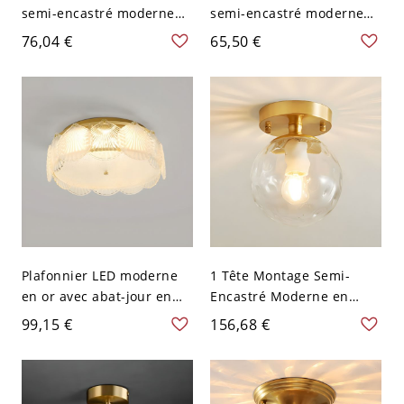
semi-encastré moderne
semi-encastré moderne
en or avec abat-jour en
en bois naturel avec abat-
76,04 €
65,50 €
verre clair dirigé vers le
jour blanc et lumières LED
bas - 110 V-120 V Feuille
- 110 V-120 V 9,1" (23 cm)
de Lotus
Plafonnier LED moderne
1 Tête Montage Semi-
en or avec abat-jour en
Encastré Moderne en
verre clair pour usage
Métal Doré Semi-
99,15 €
156,68 €
résidentiel - 110 V-120 V
Plafonnier à Abat-Jour en
40,64 cm Coquille
Verre - 110 V-120 V
Sphère