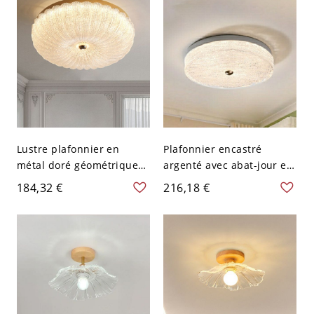
Chaud
110V-120V, Clair
Lustre plafonnier en
Plafonnier encastré
métal doré géométrique
argenté avec abat-jour en
moderne avec abat-jour
verre d'eau claire - 110 V-
184,32 €
216,18 €
en verre transparent - 110
120 V 40,64 cm
V-120 V 40,64 cm