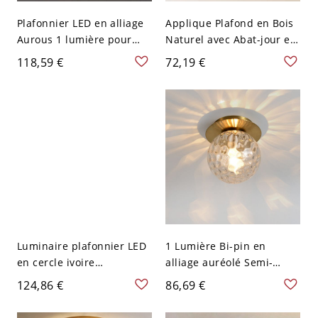
Plafonnier LED en alliage
Applique Plafond en Bois
Aurous 1 lumière pour
Naturel avec Abat-jour en
usage résidentiel, 110V-
Verre, Lumière
118,59 €
72,19 €
120V, 6"
LED/Incandescente/Fluore
scente, Forme Angulaire, 1
Lumière Montage en
Surface pour Usage
Résidentiel, 110V-120V,
Noyer
Luminaire plafonnier LED
1 Lumière Bi-pin en
en cercle ivoire
alliage auréolé Semi-
minimaliste avec abat-
encastré Plafonnier avec
124,86 €
86,69 €
jour en verre d'eau blanc -
Abat-jour en verre
110 V-120 V 30,48 cm
sphérique, Design 1,