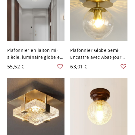
Plafonnier en laiton mi-
Plafonnier Globe Semi-
siècle, luminaire globe en
Encastré avec Abat-Jour
verre pour couloir
Vitreux,
55,52 €
63,01 €
chambre, lampe d'entrée
LED/Incandescent/Fluores
profil bas - 110 V-120 V
cent Aurous 1 Lumière
Transparent
Alliage, Transparent,
110V-120V