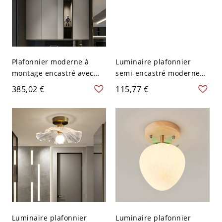
Plafonnier moderne à
Luminaire plafonnier
montage encastré avec
semi-encastré moderne
abat-jour en verre d'eau
en or avec abat-jour en
385,02 €
115,77 €
claire en or - 110 V-120 V
verre d'eau - 110 V-120 V
30,48 cm
Luminaire plafonnier
Luminaire plafonnier