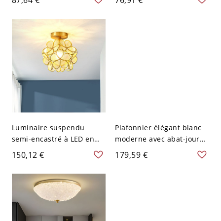
abat-jour en verre d'eau -
jour en verre d'eau - 110
110 V-120 V
V-120 V
Luminaire suspendu
Plafonnier élégant blanc
semi-encastré à LED en
moderne avec abat-jour
métal traditionnel de 10
en verre d'eau - 110 V-120
150,12 €
179,59 €
pouces pour usage
V 40,64 cm
résidentiel - 110 V-120 V