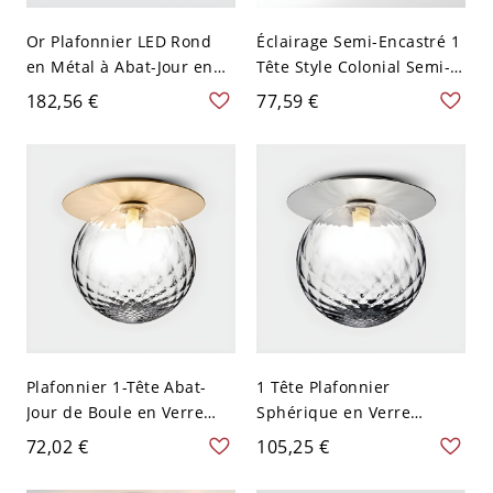
Or Plafonnier LED Rond
Éclairage Semi-Encastré 1
en Métal à Abat-Jour en
Tête Style Colonial Semi-
Verre Luminaire Encastré
Plafonnier en Métal en
182,56 €
77,59 €
Moderne - 110 V-120 V
Laiton - 110 V-120 V 17,78
40,64 cm Verre d'Eau
cm
Plafonnier 1-Tête Abat-
1 Tête Plafonnier
Jour de Boule en Verre
Sphérique en Verre
Style Moderne Éclairage
Moderne Lampe
72,02 €
105,25 €
Encastré en Métal - Or
Encastrée avec Auvent en
110 V-120 V Transparent
Métal - Argent 110 V-120 V