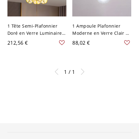
1 Tête Semi-Plafonnier
1 Ampoule Plafonnier
Doré en Verre Luminaire
Moderne en Verre Clair en
Semi-Encastré Style
Forme de Feuille de Lotus
212,56 €
88,02 €
Colonial - Or 110 V-120 V
avec Auvent en Or en
Fleur
Métal - Or 110 V-120 V
1 / 1