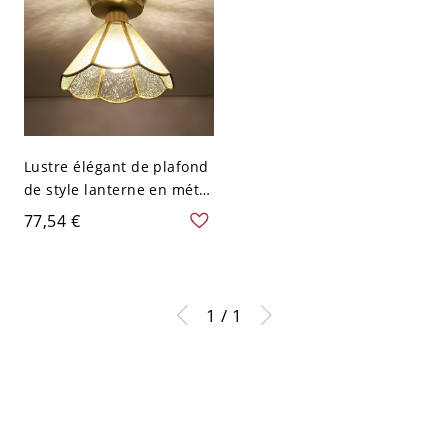
Lustre élégant de plafond
de style lanterne en métal
avec abat-jour en verre
77,54 €
vers le bas - Laiton 110 V-
120 V
1 / 1