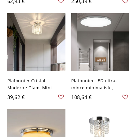
62,93 €
250,39 €
Chrome 110 V-120 V
50,8 cm
Transparent
Plafonnier Cristal
Plafonnier LED ultra-
Moderne Glam, Mini
mince minimaliste,
Lustre Chrome pour
luminaire rond à profil
39,62 €
108,64 €
Couloir Entrée - 110 V-120
bas avec design scellé -
V Rond
Argent 110 V-120 V 22,86
cm