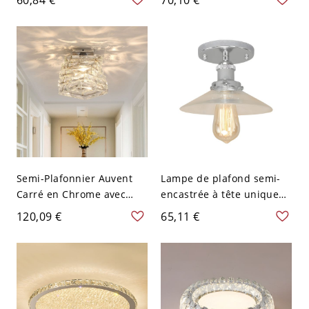
cuisine avec abat-jour
plexiglas pour montage
conique
encastré résidentiel,
110V-120V, 23,5"
Semi-Plafonnier Auvent
Lampe de plafond semi-
Carré en Chrome avec
encastrée à tête unique
Abat-Jour Géométrique en
en verre clair et chromé
120,09 €
65,11 €
Cristal Transparent Lampe
Semi-Encastrée à 1-Tête
Style Moderne - Chrome
110 V-120 V