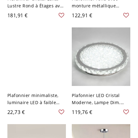
Lustre Rond à Étages avec
monture métallique
Finition Chrome Poli - 110
encastrée et abat-jour en
181,91 €
122,91 €
V-120 V 50,8 cm
PMMA - Chrome 110 V-120
V 40,64 cm Gradation à
trois niveaux
Plafonnier minimaliste,
Plafonnier LED Cristal
luminaire LED à faible
Moderne, Lampe Dim.
lumière bleue pour
Cristal K9 & Acier Inox.
22,73 €
119,76 €
chambre, salon et salle de
pour Entrées & Chambres
bain - Argent 110 V-120 V
- 110 V-120 V 20,32 cm
22,86 cm
Blanc