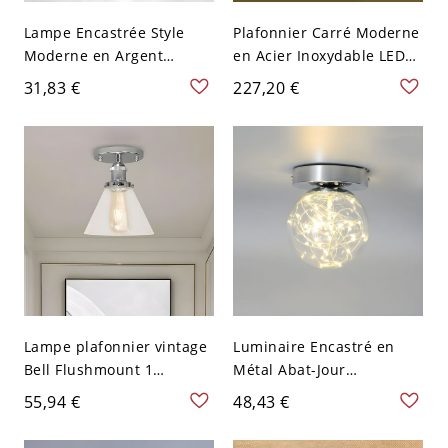
Lampe Encastrée Style
Plafonnier Carré Moderne
Moderne en Argent
en Acier Inoxydable LED
Plafonnier LED Sphère en
Luminaire Affleurant en
31,83 €
227,20 €
Cristal Transparent pour
Argent Décor en Cristal -
Couloir - Argent 110 V-120
Argent 110 V-120 V 50,8
V 10,16 cm Blanc
cm Blanc
Lampe plafonnier vintage
Luminaire Encastré en
Bell Flushmount 1
Métal Abat-Jour
ampoule en verre clair en
Sphérique en Verre
55,94 €
48,43 €
chrome pour salon
Plafonnier LED Moderne -
Chrome 110 V-120 V