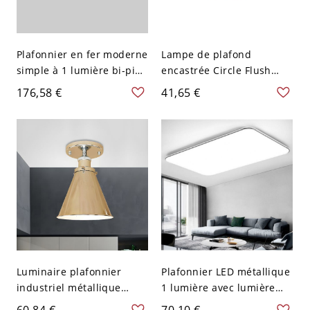
Plafonnier en fer moderne
Lampe de plafond
simple à 1 lumière bi-pin
encastrée Circle Flush
angulaire métallique pour
contemporaine en
176,58 €
41,65 €
usage commercial, 110V-
aluminium de 8" de large
120V
avec LED argentée en
lumière blanche
Luminaire plafonnier
Plafonnier LED métallique
industriel métallique
1 lumière avec lumière
chromé 1 lumière pour
blanche et abat-jour en
60,84 €
70,10 €