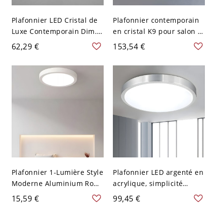
Plafonnier LED Cristal de
Plafonnier contemporain
Luxe Contemporain Dim.
en cristal K9 pour salon et
pour Salon - 110 V-120 V
chambre élégants - 110 V-
62,29 €
153,54 €
31,75 cm Blanc
120 V 30,48 cm Gradation
à trois niveaux
Plafonnier 1-Lumière Style
Plafonnier LED argenté en
Moderne Aluminium Rond
acrylique, simplicité
LED Blanc - 110 V-120 V
moderne, aluminium
15,59 €
99,45 €
11,43 cm Blanc Rond
circulaire pour chambre -
Argent 110 V-120 V 34,29