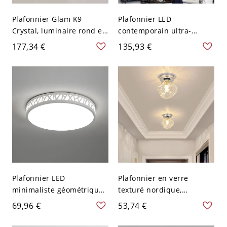
Plafonnier Glam K9
Plafonnier LED
Crystal, luminaire rond en
contemporain ultra-
acier inoxydable avec
mince, luminaire
177,34 €
135,93 €
prismes réfractifs - Argent
rectangulaire à montage
110 V-120 V 45,72 cm
affleurant avec cadre
Chaud
d’accent doré - 110 V-120
V 109,22 cm Blanc
Plafonnier LED
Plafonnier en verre
minimaliste géométrique,
texturé nordique,
design à lueur latérale
luminaire de plafond à
69,96 €
53,74 €
sans éblouissement - 110
ondulations d’eau pour
V-120 V Rond Blanc
couloir et entrée - 110 V-