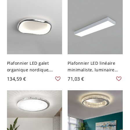
120 V Géométrique
Plafonnier LED galet
Plafonnier LED linéaire
organique nordique,
minimaliste, luminaire
luminaire affleurant avec
rectangulaire en
134,59 €
71,03 €
3 réglages de
aluminium à profil bas -
température de couleur -
110 V-120 V Argent 60,96
Chrome 110 V-120 V
cm petit
Gradation à trois niveaux