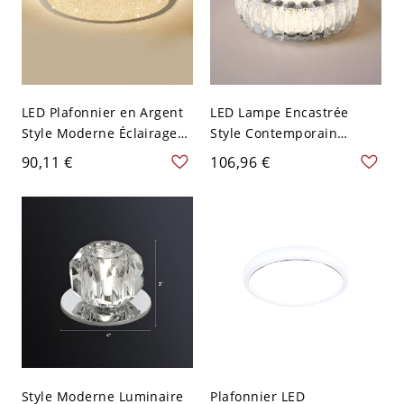
LED Plafonnier en Argent
LED Lampe Encastrée
Style Moderne Éclairage
Style Contemporain
Encastré en Cristal Design
Plafonnier Cercle en
90,11 €
106,96 €
de Cercle - 110 V-120 V
Cristal Chrome - Chrome
35,56 cm Blanc
110 V-120 V 30,48 cm
Transparent
Style Moderne Luminaire
Plafonnier LED