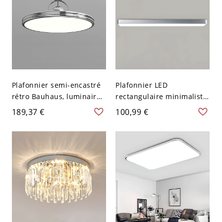
Plafonnier semi-encastré
Plafonnier LED
rétro Bauhaus, luminaire
rectangulaire minimaliste,
LED en métal brillant avec
luminaire encastré extra-
189,37 €
100,99 €
accent sphérique
plat pour cuisine et
géométrique - 110 V-120 V
bureau - Argent 110 V-120
Chrome 40,64 cm
V 59,69 cm