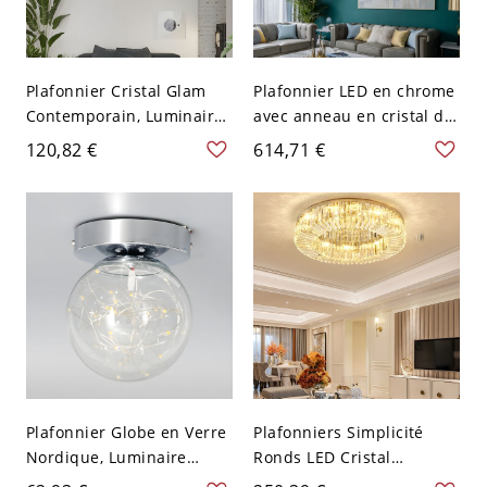
Plafonnier Cristal Glam
Plafonnier LED en chrome
Contemporain, Luminaire
avec anneau en cristal de
LED Rond avec Diffuseur
luxe pour salon - 110 V-
120,82 €
614,71 €
Étoilé - 110 V-120 V 35,56
120 V 99,06 cm Chaud
cm Blanc
Plafonnier Globe en Verre
Plafonniers Simplicité
Nordique, Luminaire
Ronds LED Cristal
Compact pour Couloir -
Encastrés - 110 V-120 V