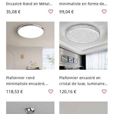
Encastré Rond en Métal
minimaliste en forme de
Plafonnier à 1 Lumière
tambour en métal pour
35,08 €
99,04 €
avec Abat-Jour d'Orbe en
salon de 7,5" de diamètre
Cristal - 110 V-120 V
avec bordure argentée et
Argent 6,35 cm
lumière blanche
Plafonnier rond
Plafonnier encastré en
minimaliste encastré,
cristal de luxe, luminaire
luminaire LED ultra-fin à
LED rond à effet diamant
118,53 €
120,16 €
profil bas pour chambre
concassé - 110 V-120 V
ou couloir - Chrome 110
22,86 cm Blanc
V-120 V 40,64 cm