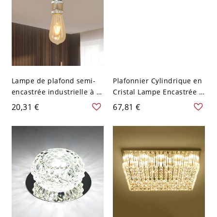
Lampe de plafond semi-
Plafonnier Cylindrique en
encastrée industrielle à 1
Cristal Lampe Encastrée à
tête en métal nu en
1-Ampoule Style
20,31 €
67,81 €
chrome
Contemporain avec
Auvent Rond pour Couloir
- Chrome 110 V-120 V