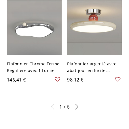
cm Blanc
Plafonnier Chrome Forme
Plafonnier argenté avec
Régulière avec 1 Lumière,
abat-jour en lucite,
Abat-jour en Lucite,
montage en surface LED
146,41 €
98,12 €
Matériau Alliage, LED
en fer pour chambre,
pour Usage Résidentiel,
110V-120V, 16", trois
110V-120V, 16,5", Trois
niveaux (lumière
Niveaux (Lumière
chaude/blanche/neutre
1 / 6
Chaude/Blanche/Neutre
de gradation), anneau
de Gradation)
unique