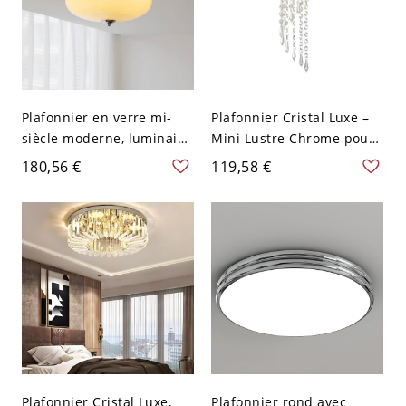
Plafonnier en verre mi-
Plafonnier Cristal Luxe –
siècle moderne, luminaire
Mini Lustre Chrome pour
rétro en dôme avec
Couloir, Placard et
180,56 €
119,58 €
accents en chrome poli -
Chambre - 110 V-120 V 1
110 V-120 V Chaud jaune
crème
Plafonnier Cristal Luxe,
Plafonnier rond avec