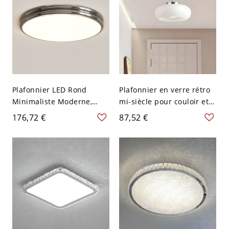
Plafonnier LED Rond
Plafonnier en verre rétro
Minimaliste Moderne,
mi-siècle pour couloir et
Lampe Acrylique
entrée - Chrome 110 V-
176,72 €
87,52 €
Multicolore Sans
120 V Blanc Laiteux
Scintillement et Dimmable
pour Chambres & Couloirs
- Chrome 110 V-120 V
30,48 cm Gradation à trois
niveaux