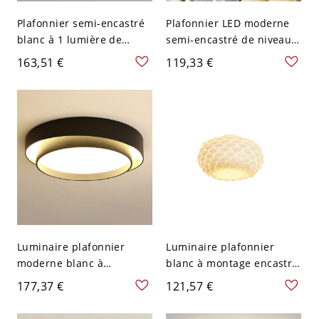
Plafonnier semi-encastré
Plafonnier LED moderne
blanc à 1 lumière de
semi-encastré de niveau
niveau 1 de style moderne
blanc avec abat-jour en
163,51 €
119,33 €
pour usage résidentiel -
acrylique - 110 V-120 V
110 V-120 V 30,48 cm
35,56 cm
Luminaire plafonnier
Luminaire plafonnier
moderne blanc à
blanc à montage encastré
plusieurs niveaux avec
avec abat-jour en
177,37 €
121,57 €
abat-jour en acrylique et
acrylique pour maison
ampoules LED - Noir 110
moderne - 110 V-120 V