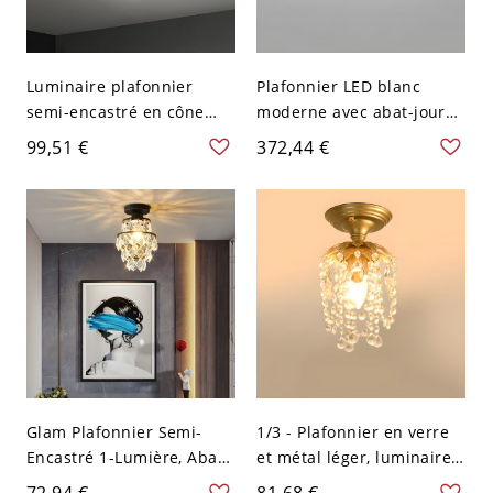
Luminaire plafonnier
Plafonnier LED blanc
semi-encastré en cône
moderne avec abat-jour
métallique moderne pour
en acrylique pour usage
99,51 €
372,44 €
une décoration intérieure
résidentiel - 110 V-120 V
contemporaine - 110 V-
40,64 cm Blanc
120 V 41,91 cm
Glam Plafonnier Semi-
1/3 - Plafonnier en verre
Encastré 1-Lumière, Abat-
et métal léger, luminaire
Jour en Verre Clair Semi-
intérieur en or et noir -
72,94 €
81,68 €