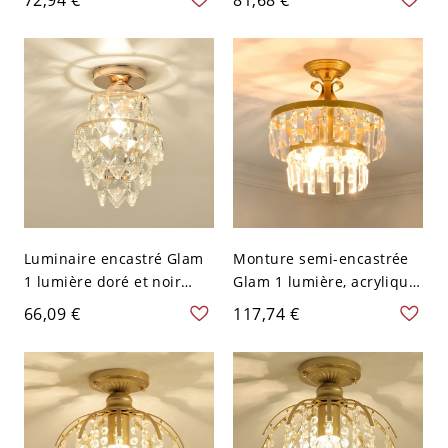
Encastré en Noir et Or -
110 V-120 V Linéaire
Noir 110 V-120 V Cône
Luminaire encastré Glam
Monture semi-encastrée
1 lumière doré et noir
Glam 1 lumière, acrylique
avec abat-jour en verre
et métal en or - 110 V-120
66,09 €
117,74 €
clair - 110 V-120 V 17,78
V 31,75 cm
cm