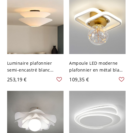
V-120 V 40,64 cm
30,48 cm
Luminaire plafonnier
Ampoule LED moderne
semi-encastré blanc
plafonnier en métal blanc
élégant à plusieurs
avec abat-jour en verre
253,19 €
109,35 €
niveaux pour maisons
clair - 110 V-120 V
modernes - 110 V-120 V
Couches
49,53 cm