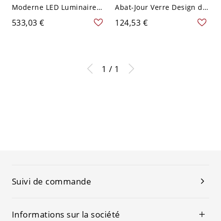
Moderne LED Luminaire
Abat-Jour Verre Design de
Affleurant en Métal
Bol Luminaire Affleurant
533,03 €
124,53 €
Design de Cône Décor en
en Métal Décor en Cristal
Cristal - Or 110 V-120 V
- Or Foncé 110 V-120 V
80,01 cm
50,8 cm
1 / 1
Suivi de commande
Informations sur la société