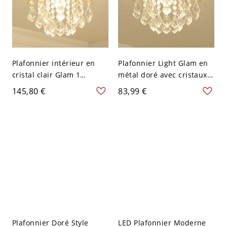
Plafonnier intérieur en
Plafonnier Light Glam en
cristal clair Glam 1
métal doré avec cristaux
lumière en or - 110 V-120
suspendus - 110 V-120 V
145,80 €
83,99 €
V 29,21 cm
27,94 cm
Plafonnier Doré Style
LED Plafonnier Moderne