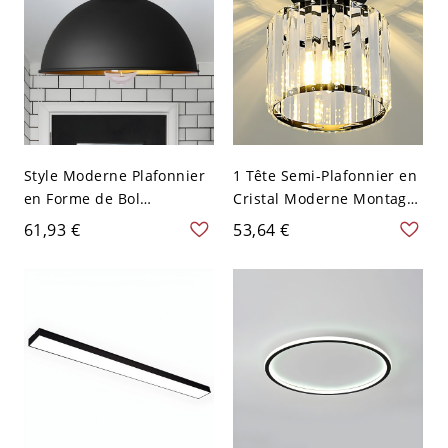
Style Moderne Plafonnier
1 Tête Semi-Plafonnier en
en Forme de Bol
Cristal Moderne Montage
Métallique à 1 Ampoule
Semi-Encastré pour
61,93 €
53,64 €
Luminaire Affleurant pour
Couloir - 110 V-120 V Noir
Cuisine - 110 V-120 V Noir
Cylindre