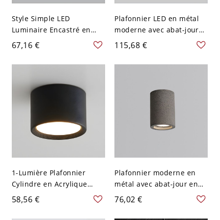
Style Simple LED
Plafonnier LED en métal
Luminaire Encastré en
moderne avec abat-jour
Métal Plafonnier Linéaire
en acrylique - Abat-jour
67,16 €
115,68 €
pour Salon - Noir 110 V-
blanc - 110 V-120 V 30,48
120 V 49,53 cm
cm Noir Blanc
1-Lumière Plafonnier
Plafonnier moderne en
Cylindre en Acrylique
métal avec abat-jour en
Lampe Encastrée LED
béton - 110 V-120 V 10,16
58,56 €
76,02 €
Moderne - Noir 110 V-120
cm Noir
V 8,89 cm Blanc