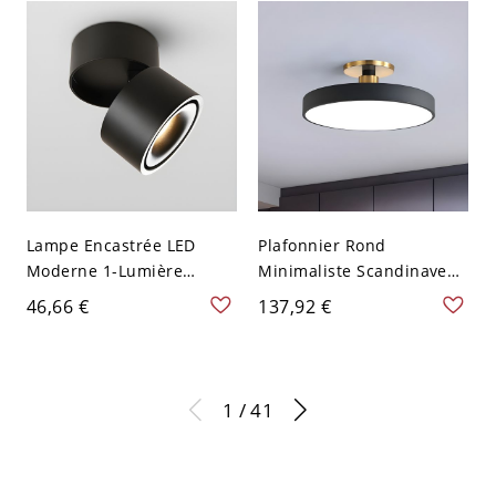
- Noir 110 V-120 V 49,53
Blanc
cm Blanc
Lampe Encastrée LED
Plafonnier Rond
Moderne 1-Lumière
Minimaliste Scandinave
Plafonnier Projecteur
avec Accents Dorés - Noir
46,66 €
137,92 €
Rotatif Cylindre en
110 V-120 V 30,48 cm
Aluminium - Noir 110 V-
120 V Chaud
1 / 41