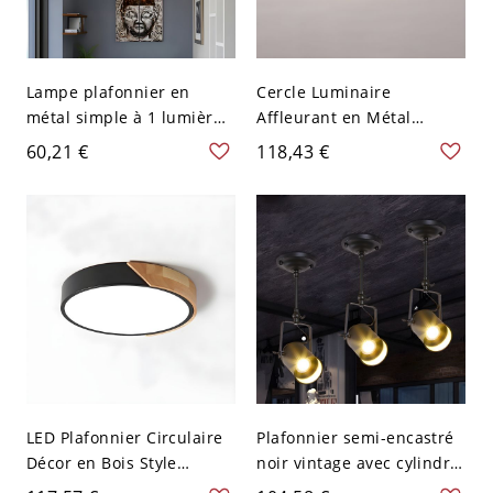
Lampe plafonnier en
Cercle Luminaire
métal simple à 1 lumière,
Affleurant en Métal
fixation semi-encastrée
Plafonnier LED
60,21 €
118,43 €
de cage de tambour noir
Minimaliste pour Salon -
110 V-120 V Blanc 30,48
cm Noir
LED Plafonnier Circulaire
Plafonnier semi-encastré
Décor en Bois Style
noir vintage avec cylindre
Macaron Luminaire
métallique rotatif à une