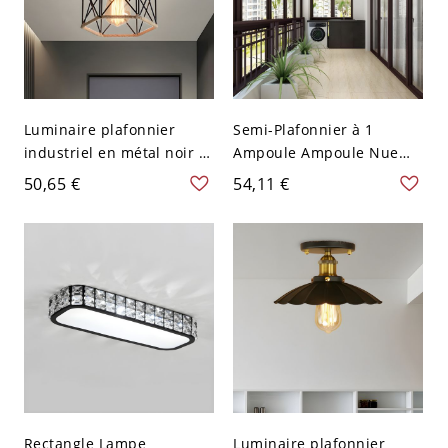
Luminaire plafonnier
Semi-Plafonnier à 1
industriel en métal noir à
Ampoule Ampoule Nue
cage hexagonale et détail
avec Cage Sphère en Noir
50,65 €
54,11 €
en corde, 1 ampoule
Métallique Lampe Semi-
Encastrée Style Industriel
- Noir 110 V-120 V
Rectangle Lampe
Luminaire plafonnier