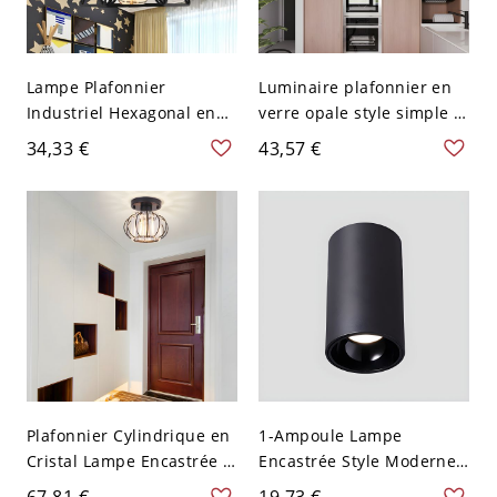
Lampe Plafonnier
Luminaire plafonnier en
Industriel Hexagonal en
verre opale style simple 1
Métal Noir avec Design de
lumière avec support noir
34,33 €
43,57 €
Cage pour Salon Semi-
Encastré
Plafonnier Cylindrique en
1-Ampoule Lampe
Cristal Lampe Encastrée à
Encastrée Style Moderne
1-Ampoule Style
Plafonnier Cylindre en
67,81 €
19,73 €