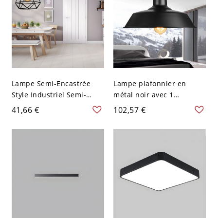
Lampe Semi-Encastrée
Lampe plafonnier en
Style Industriel Semi-
métal noir avec 1
Plafonnier à 1 Ampoule
ampoule, abat-jour de
41,66 €
102,57 €
Ampoule Nue avec Cage
grange de ferme de 10
Diamant en Noir
pouces de large
Métallique - Noir 110 V-
120 V