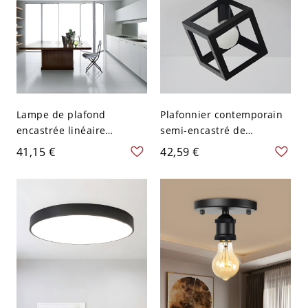
Lampe de plafond
Plafonnier contemporain
encastrée linéaire
semi-encastré de
contemporaine en
chambre carrée en métal
41,15 €
42,59 €
aluminium noir avec
noir à 1 ampoule
éclairage LED pour
cuisine, largeur de 23,5"