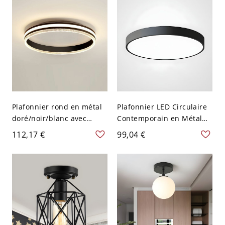
Rond
Plafonnier rond en métal
Plafonnier LED Circulaire
doré/noir/blanc avec
Contemporain en Métal
abat-jour en acrylique -
Luminaire Encastré pour
112,17 €
99,04 €
Noir 110 V-120 V
Chambre - Noir 110 V-120
Gradation à trois niveaux
V 22,86 cm Blanc