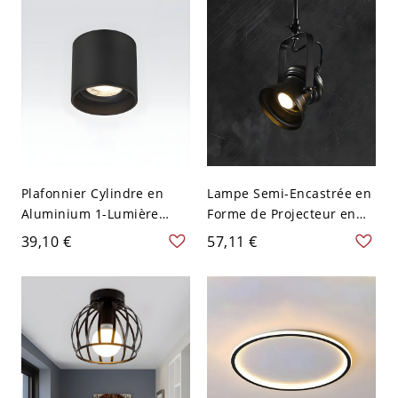
Plafonnier Cylindre en
Lampe Semi-Encastrée en
Aluminium 1-Lumière
Forme de Projecteur en
Lampe Encastrée Style
Noir Métallique Semi-
39,10 €
57,11 €
Moderne - 110 V-120 V
Plafonnier à 1 Ampoule
Noir Chaud 5w
Style Industriel - Noir 110
V-120 V