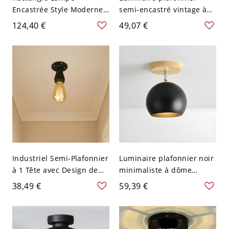
Encastrée Style Moderne
semi-encastré vintage à
Acrylique Plafonnier LED
ampoule unique en métal
124,40 €
49,07 €
avec Cristal pour Couloir -
noir avec bordure
Noir 110 V-120 V 38,1 cm
festonnée
Blanc
Industriel Semi-Plafonnier
Luminaire plafonnier noir
à 1 Tête avec Design de
minimaliste à dôme
Tuyau d'Eau Métallique
métallique réglable avec
38,49 €
59,39 €
Noir Luminaire Encastré
support en bois semi-
Intérieur - 110 V-120 V
encastré unique
Noir