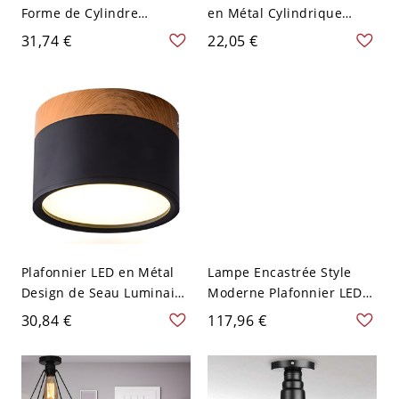
Forme de Cylindre
en Métal Cylindrique
Plafonnier Métallique
Éclairage Encastré pour
31,74 €
22,05 €
Style Moderne - Noir 110
Corridor - Noir 110 V-120
V-120 V 7,62 cm Blanc
V 8,89 cm Blanc
Plafonnier LED en Métal
Lampe Encastrée Style
Design de Seau Luminaire
Moderne Plafonnier LED
Affleurant Style Macaron
Linéaire Acrylique pour
30,84 €
117,96 €
Décor en Bois - Noir 110
Salon - Noir 110 V-120 V
V-120 V Blanc
59,69 cm