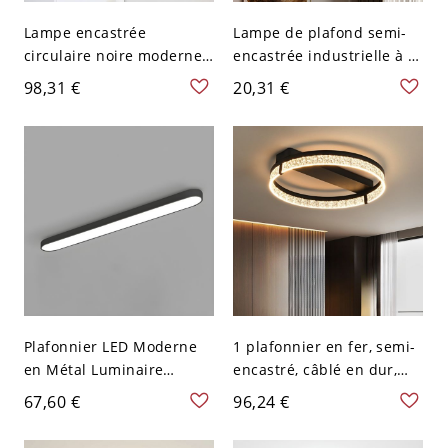
Lampe encastrée
Lampe de plafond semi-
circulaire noire moderne
encastrée industrielle à 1
LED, plafonnier en
tête en métal nu noir
98,31 €
20,31 €
acrylique avec lumière
blanche, 9" de large, 2" de
haut
Plafonnier LED Moderne
1 plafonnier en fer, semi-
en Métal Luminaire
encastré, câblé en dur,
Encastré Linéaire en
pour chambre principale -
67,60 €
96,24 €
Acrylique - 110 V-120 V
Noir 110 V-120 V
62,23 cm Noir Blanc
Gradation à trois niveaux