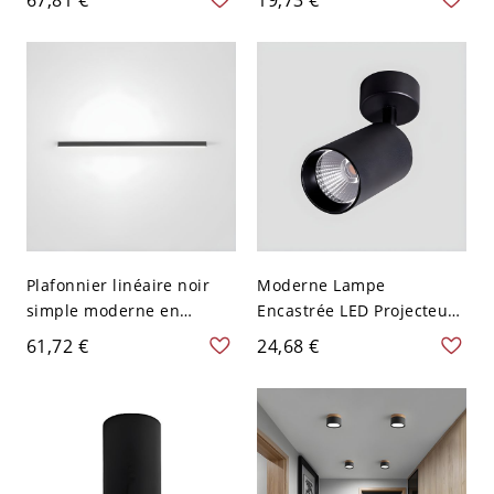
Contemporain avec
Aluminium - 110 V-120 V
Auvent Rond pour Couloir
Noir Chaud 10,16 cm
- Noir 110 V-120 V
Plafonnier linéaire noir
Moderne Lampe
simple moderne en
Encastrée LED Projecteur
aluminium et acrylique
Cylindrique Rotatif
61,72 €
24,68 €
pour salon
Plafonnier 1-Lumière
Aluminium - 110 V-120 V
Noir Chaud 7w