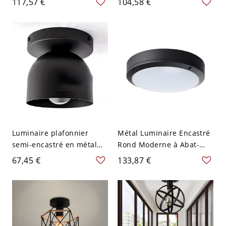
117,57 €
104,58 €
Encastré en Métal - Noir
tête et poignée pour
110 V-120 V 30,48 cm
restaurant
Luminaire plafonnier
Métal Luminaire Encastré
semi-encastré en métal
Rond Moderne à Abat-
élégant avec abat-jour en
Jour en Plastique
67,45 €
133,87 €
fer vers le bas pour les
Plafonnier LED pour
maisons modernes - 110
Balcon - 110 V-120 V Noir
V-120 V Noir
21,59 cm