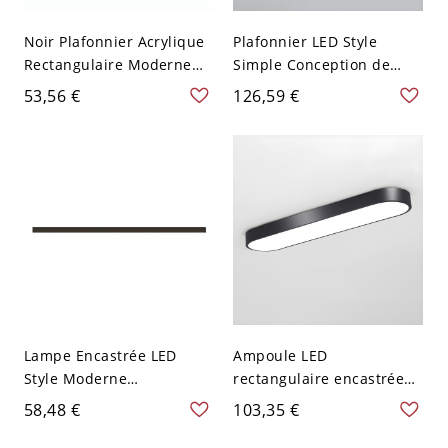
Noir Plafonnier Acrylique
Plafonnier LED Style
Rectangulaire Moderne
Simple Conception de
Lampe Encastrée 1-
Bague Luminaire
53,56 €
126,59 €
Lumière - 110 V-120 V
Affleurant en Métal - Noir
Blanc 59,69 cm
110 V-120 V 30,48 cm
Blanc
Lampe Encastrée LED
Ampoule LED
Style Moderne
rectangulaire encastrée
Minimaliste Linéaire en
au plafond avec abat-jour
58,48 €
103,35 €
Noir Plafonnier
blanc de style moderne -
Métallique pour Chambre
Noir 110 V-120 V 35,56 cm