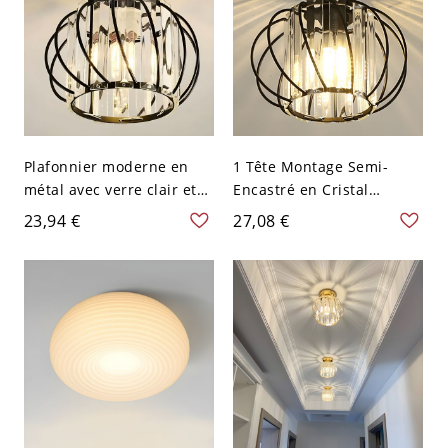
Plafonnier moderne en
1 Tête Montage Semi-
métal avec verre clair et
Encastré en Cristal
une lumière dirigée vers
Moderne Semi-Plafonnier
23,94 €
27,08 €
le bas - Noir 110 V-120 V
pour Couloir - 110 V-120 V
Lanterne
Noir Lanterne