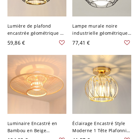
Lumière de plafond
Lampe murale noire
encastrée géométrique en
industrielle géométrique
cristal, style moderne, 1
en métal avec 1 lumière -
59,86 €
77,41 €
lumière - Noir 110 V-120 V
110 V-120 V Lanterne
Lanterne
Luminaire Encastré en
Éclairage Encastré Style
Bambou en Beige
Moderne 1 Tête Plafonnier
Plafonnier Asiatique
en Métal Abat-Jour en