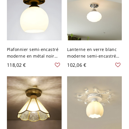
Plafonnier semi-encastré
Lanterne en verre blanc
moderne en métal noir
moderne semi-encastrée
avec abat-jour noir vers le
pour plafond de chambre
118,02 €
102,06 €
bas, 5 à 9 pouces, 1
- Chrome 110 V-120 V
lumière - 110 V-120 V
Lanterne