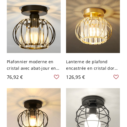
- 110 V-120 V 27,94 cm
Blanc
Plafonnier moderne en
Lanterne de plafond
cristal avec abat-jour en
encastrée en cristal doré -
verre clair - Noir 110 V-
Style moderne, 1 lumière,
76,92 €
126,95 €
120 V Lanterne
5-9 pouces - 110 V-120 V