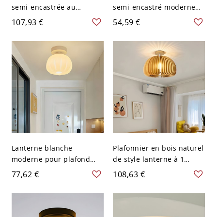
semi-encastrée au
semi-encastré moderne
plafond de couleur
avec abat-jour en verre
107,93 €
54,59 €
naturelle avec abat-jour
blanc pour une maison
en bois massif - 110 V-120
élégante - Blanc 110 V-120
V 17,78 cm
V Lanterne
Lanterne blanche
Plafonnier en bois naturel
moderne pour plafond
de style lanterne à 1
semi-encastré avec abat-
lumière - 110 V-120 V
77,62 €
108,63 €
jour en plastique pour
17,78 cm
usage résidentiel - 110 V-
120 V