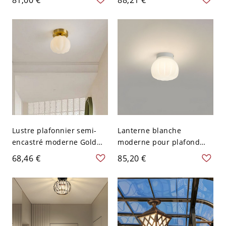
encastrée au plafond -
naturelle avec abat-jour
110 V-120 V 17,78 cm
en verre blanc - 110 V-120
V Lanterne
Lustre plafonnier semi-
Lanterne blanche
encastré moderne Gold
moderne pour plafond
Lantern avec abat-jour en
semi-encastré pour usage
68,46 €
85,20 €
verre blanc - 110 V-120 V
résidentiel - 110 V-120 V
16,51 cm