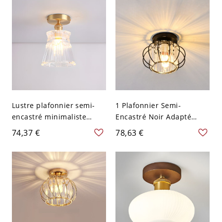
Lustre plafonnier semi-
1 Plafonnier Semi-
encastré minimaliste
Encastré Noir Adapté
doré, 1 lumière,
pour E26/E27
74,37 €
78,63 €
LED/incandescent/fluores
LED/Incandescent/Fluores
cent avec abat-jour en
cent avec Abat-jour en
verre pour usage
Cristal de Roche
résidentiel, 110V-120V,
Transparent dans un Style
lanterne
Décontracté, 110V-120V,
Lanterne