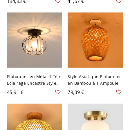
194,93 €
41,57 €
Forme de Lanterne à 1
Cristal - Or 110 V-120 V
Tête - 110 V-120 V 40,64
Lanterne
cm
Plafonnier en Métal 1 Tête
Style Asiatique Plafonnier
Éclairage Encastré Style
en Bambou à 1 Ampoule
Moderne Abat-Jour en
Luminaire Encastré pour
45,91 €
79,39 €
Cristal - Noir 110 V-120 V
Balcon - 110 V-120 V
Lanterne
Lanterne