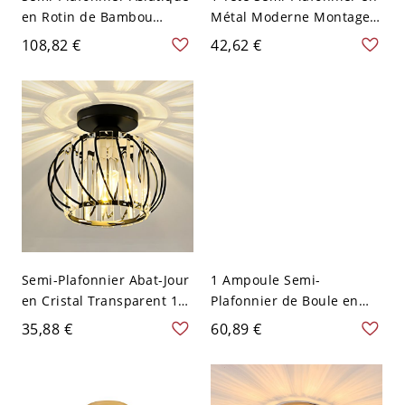
en Rotin de Bambou
Métal Moderne Montage
Lampe Semi-Encastrée en
Semi-Encastré en Cristal
108,82 €
42,62 €
Beige - 110 V-120 V Grand
pour Couloir - Or 110 V-
Lanterne
120 V Lanterne
Semi-Plafonnier Abat-Jour
1 Ampoule Semi-
en Cristal Transparent 1
Plafonnier de Boule en
Tête Lampe Semi-
Cristal Moderne Montage
35,88 €
60,89 €
Encastrée Moderne - Noir
Semi-Encastré en Métal -
110 V-120 V Lanterne
Noir 110 V-120 V