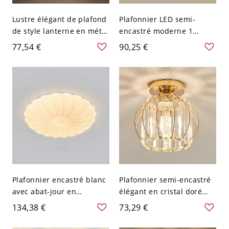
Lustre élégant de plafond
Plafonnier LED semi-
de style lanterne en métal
encastré moderne 1
avec abat-jour en verre
lumière blanc - Blanc 110
77,54 €
90,25 €
vers le bas - Laiton 110 V-
V-120 V Fleur
120 V
Plafonnier encastré blanc
Plafonnier semi-encastré
avec abat-jour en
élégant en cristal doré
acrylique pour une
avec abat-jour en cristal
134,38 €
73,29 €
utilisation dans une
clair - Lanterne 110 V-120
maison de style moderne
V