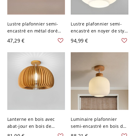
Lustre plafonnier semi-
Lustre plafonnier semi-
encastré en métal doré
encastré en noyer de style
simple et cristal de roche
asiatique avec abat-jour
47,29 €
94,99 €
transparent adapté pour
en verre blanc - 110 V-120
LED/incandescent/fluores
V 17,78 cm Hévéa
cent, électrique câblé
direct, 110V-120V
Lanterne en bois avec
Luminaire plafonnier
abat-jour en bois de
semi-encastré en bois de
caoutchouc, montée semi-
style asiatique, couleur
81,00 €
88,21 €