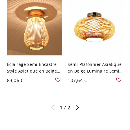
40,64 cm
Éclairage Semi-Encastré
Semi-Plafonnier Asiatique
Style Asiatique en Beige
en Beige Luminaire Semi-
Semi-Plafonnier 1 Tête en
Encastré 1 Tête en
83,06 €
107,64 €
Bambou - Bois 110 V-120 V
Bambou Design de
Lanterne
Lanterne - Bois 110 V-120
V 40,64 cm
1 / 2