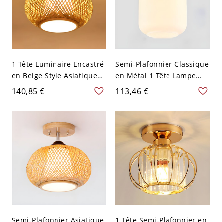
1 Tête Luminaire Encastré
Semi-Plafonnier Classique
en Beige Style Asiatique
en Métal 1 Tête Lampe
Plafonnier en Bambou
Semi-Encastrée en Or
140,85 €
113,46 €
Forme de Lanterne - 110
Abat-Jour en Verre - 110
V-120 V 35,56 cm
V-120 V Lanterne
Semi-Plafonnier Asiatique
1 Tête Semi-Plafonnier en