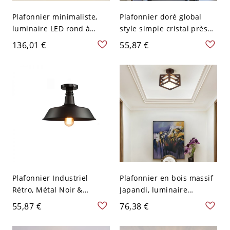
Plafonnier minimaliste,
Plafonnier doré global
luminaire LED rond à
style simple cristal près
ondulations avec lueur
du plafond - Or 110 V-120
136,01 €
55,87 €
douce et diffuse - 110 V-
V Lanterne
120 V Gradation à trois
niveaux 20,32 cm
Plafonnier Industriel
Plafonnier en bois massif
Rétro, Métal Noir &
Japandi, luminaire
Finition Laiton pour
géométrique zen avec
55,87 €
76,38 €
Couloir ou Cuisine - 110 V-
abat-jour en verre dépoli -
120 V 25,4 cm Lanterne
110 V-120 V Lanterne