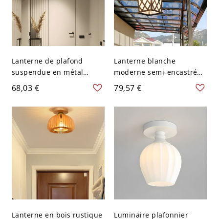
Lanterne de plafond
Lanterne blanche
suspendue en métal
moderne semi-encastrée
moderne avec abat-jour
au plafond avec abat-jour
68,03 €
79,57 €
en verre clair - 110 V-120
en verre dépoli - 110 V-
V Noir
120 V Bronze 17,78 cm
Lanterne en bois rustique
Luminaire plafonnier