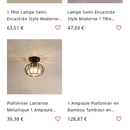
1 Tête Lampe Semi-
Lampe Semi-Encastrée
Encastrée Style Moderne
Style Moderne 1 Tête
Semi-Plafonnier Abat-Jour
Semi-Plafonnier Lanterne
63,51 €
47,03 €
Lanterne en Cristal - Noir
en Cristal - Or 110 V-120 V
110 V-120 V
Plafonnier Lanterne
1 Ampoule Plafonnier en
Métallique 1 Ampoule
Bambou Tambour-en
Lampe Encastrée Style
Forme Style Asiatique
39,38 €
128,87 €
Moderne pour Couloir -
Lampe Encastrée pour
Noir 110 V-120 V 16,51 cm
Salon - Lin 110 V-120 V