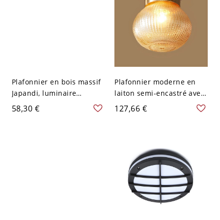
Plafonnier en bois massif
Plafonnier moderne en
Japandi, luminaire
laiton semi-encastré avec
géométrique zen avec
abat-jour en verre blanc -
58,30 €
127,66 €
abat-jour en verre dépoli -
110 V-120 V Volière
110 V-120 V Volière