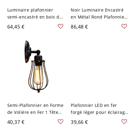
Luminaire plafonnier
Noir Luminaire Encastré
semi-encastré en bois de
en Métal Rond Plafonnier
cage à oiseaux naturel
LED Vintage à Abat-Jour
64,45 €
86,48 €
avec abat-jour en métal
en Acrylique - 110 V-120 V
vers le bas - 110 V-120 V
Volière Blanc
Semi-Plafonnier en Forme
Plafonnier LED en fer
de Volière en Fer 1 Tête
forgé léger pour éclairage
Lampe Semi-Encastrée
de couloir
40,37 €
39,66 €
Style Industriel - Noir 110
V-120 V