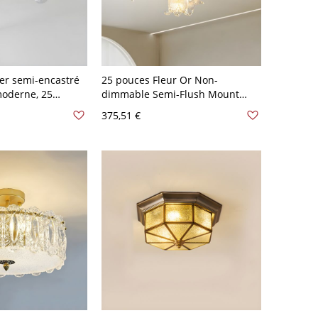
ier semi-encastré
25 pouces Fleur Or Non-
moderne, 25
dimmable Semi-Flush Mount
- Or 110 V-120 V 9
Sans Cristal Usage Résidentiel
375,51 €
Lumière Plafonnier - 110 V-120 V
5