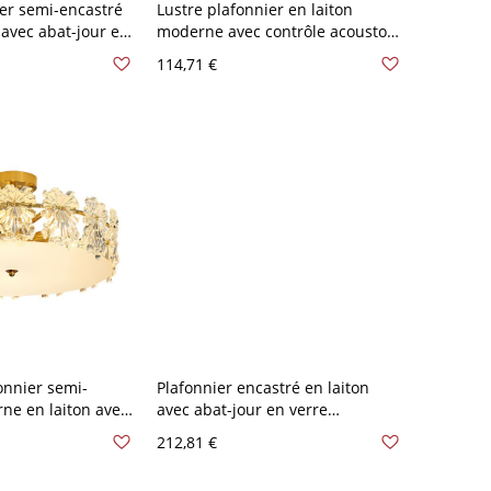
ier semi-encastré
Lustre plafonnier en laiton
avec abat-jour en
moderne avec contrôle acousto-
 le bas - 110 V-120
optique - 110 V-120 V 27,94 cm
114,71 €
e 2
Verre Gravé
onnier semi-
Plafonnier encastré en laiton
ne en laiton avec
avec abat-jour en verre
erre prismatique
transparent et ampoules LED -
212,81 €
10 V-120 V 40,64
110 V-120 V 30,48 cm