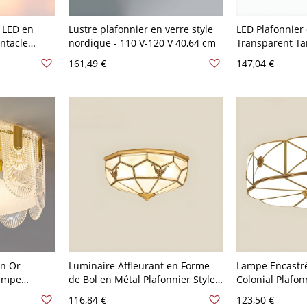
 LED en
Lustre plafonnier en verre style
LED Plafonnier
ntacle
nordique - 110 V-120 V 40,64 cm
Transparent T
 Verre -
Éclairage Enca
161,49 €
147,04 €
Texturé
Moderne - 110 V
en Or
Luminaire Affleurant en Forme
Lampe Encastré
ampe
de Bol en Métal Plafonnier Style
Colonial Plafon
ur Salon -
Colonial en Or - Or 110 V-120 V
Tambour en Ver
116,84 €
123,50 €
35,56 cm
V 3