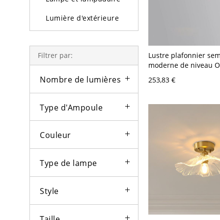
Lumière d'extérieure
Ampoules
Lustre plafonnier sem
Filtrer par:
moderne de niveau Or
jour en cristal transp
Nombre de lumières
253,83 €
V-120 V 49,53 cm
Type d'Ampoule
Couleur
Type de lampe
Style
Taille