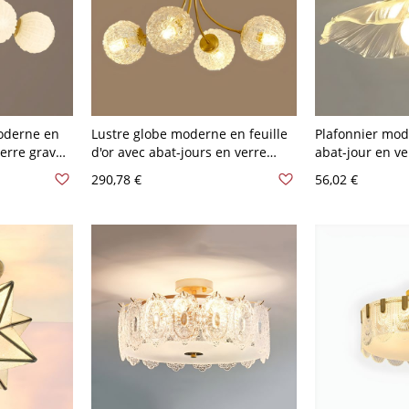
oderne en
Lustre globe moderne en feuille
Plafonnier mod
verre gravé
d'or avec abat-jours en verre
abat-jour en ve
- 110 V-120
transparent - 110 V-120 V 4
Parfait pour un
290,78 €
56,02 €
résidentielle -
cm