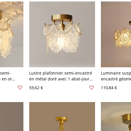
 semi-
Lustre plafonnier semi-encastré
Luminaire sus
 en or
en métal doré avec 1 abat-jour
encastré géomé
ur en verre
en verre orienté vers le bas - 110
élégant avec ab
59,62 €
110,84 €
at
V-120 V perle Fleur
gravé - 110 V-1