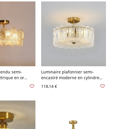
pendu semi-
Luminaire plafonnier semi-
trique en or
encastré moderne en cylindre
at-jour en verre
doré avec abat-jour transparent,
118,14 €
20 V 40,64 cm
direction de la lumière vers le
haut - 110 V-120 V 40,64 cm