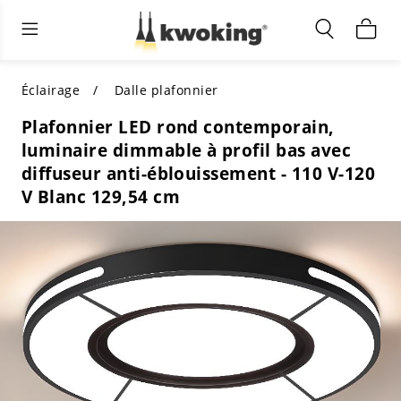
Éclairage extérieur
Éclairage intérieur
Meubles de salon
TOUS LES MEUBLES DE SALON
Acheter par catégorie
TOUT L'ÉCLAIRAGE POUR
Éclairage
Dalle plafonnier
D'AUTRES ESPACES
Plafonnier LED rond contemporain,
MEILLEURS CHOIX
ACHETEZ PAR STYLE
luminaire dimmable à profil bas avec
ACHETEZ PAR CATÉGORIE
diffuseur anti-éblouissement - 110 V-120
ACHETEZ PAR STYLE
Shop by Colors
V Blanc 129,54 cm
ACHETEZ PAR STYLE
Acheter par fonctionnalités
ACHETEZ PAR DESIGN
ACHETEZ PAR COULEUR
Acheter par matériau
ACHETER PAR DIMENSIONS