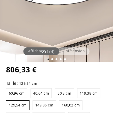
Affichage
1
/
4
Dimension
(
)
806,33 €
Taille:
129,54 cm
60,96 cm
40,64 cm
50,8 cm
119,38 cm
129,54 cm
149,86 cm
160,02 cm