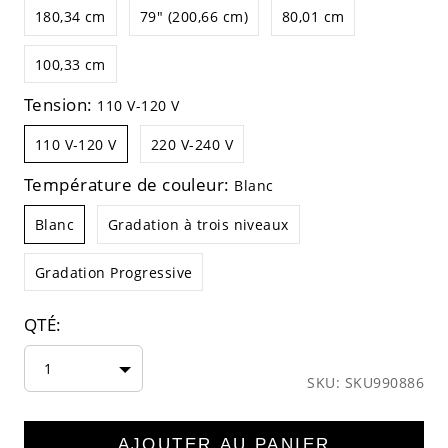
180,34 cm
79" (200,66 cm)
80,01 cm
100,33 cm
Tension:
110 V-120 V
110 V-120 V
220 V-240 V
Température de couleur:
Blanc
Blanc
Gradation à trois niveaux
Gradation Progressive
QTÉ:
1
SKU: SKU990886
AJOUTER AU PANIER