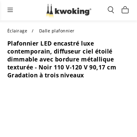
Éclairage extérieur
Éclairage intérieur
Meubles de salon
TOUS LES MEUBLES DE SALON
Acheter par catégorie
TOUT L'ÉCLAIRAGE POUR
Éclairage
Dalle plafonnier
D'AUTRES ESPACES
Plafonnier LED encastré luxe
MEILLEURS CHOIX
ACHETEZ PAR STYLE
contemporain, diffuseur ciel étoilé
ACHETEZ PAR CATÉGORIE
dimmable avec bordure métallique
ACHETEZ PAR STYLE
Shop by Colors
texturée - Noir 110 V-120 V 90,17 cm
ACHETEZ PAR STYLE
Gradation à trois niveaux
Acheter par fonctionnalités
ACHETEZ PAR DESIGN
ACHETEZ PAR COULEUR
Acheter par matériau
ACHETER PAR DIMENSIONS