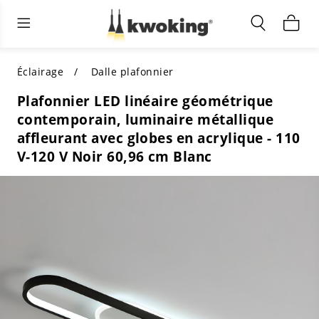
Éclairage extérieur
Éclairage intérieur
Meubles de salon
TOUS LES MEUBLES DE SALON
Acheter par catégorie
TOUT L'ÉCLAIRAGE POUR
Éclairage
Dalle plafonnier
D'AUTRES ESPACES
Plafonnier LED linéaire géométrique
MEILLEURS CHOIX
ACHETEZ PAR STYLE
contemporain, luminaire métallique
ACHETEZ PAR CATÉGORIE
affleurant avec globes en acrylique - 110
ACHETEZ PAR STYLE
Shop by Colors
V-120 V Noir 60,96 cm Blanc
ACHETEZ PAR STYLE
Acheter par fonctionnalités
ACHETEZ PAR DESIGN
ACHETEZ PAR COULEUR
Acheter par matériau
ACHETER PAR DIMENSIONS