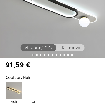
Affichage
1
/
10
Dimension
(
)
91,59 €
Couleur:
Noir
Noir
Or