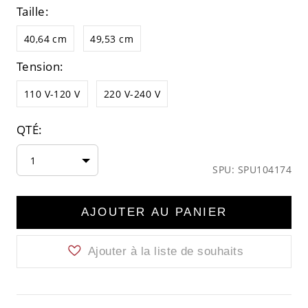
Taille:
40,64 cm
49,53 cm
Tension:
110 V-120 V
220 V-240 V
QTÉ:
1
SPU: SPU104174
AJOUTER AU PANIER
Ajouter à la liste de souhaits