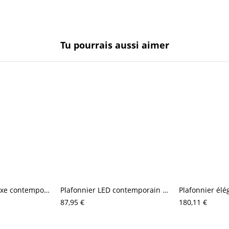
Tu pourrais aussi aimer
Plafonnier LED luxe contemporain, luminaire discret à profil bas avec bordure en acrylique facetté
Plafonnier LED contemporain doré, luminaire encastré extra-plat avec éclairage dimmable du chaud au froid
87,95 €
180,11 €