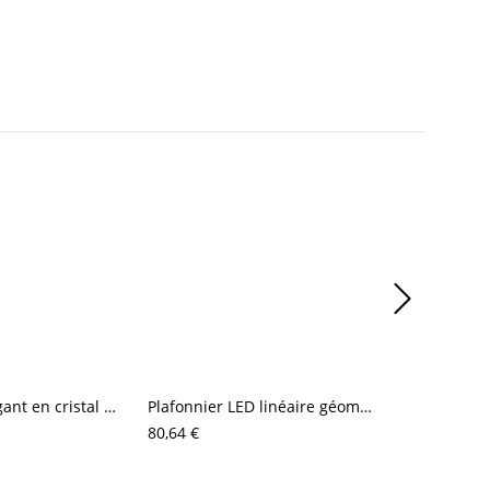
Plafonnier élégant en cristal doré, lustre glamour à branches pour chambre et couloir
Plafonnier LED linéaire géométrique contemporain, luminaire métallique affleurant avec globes en acrylique
80,64 €
347,92 €