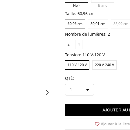
Noir
Blanc
Taille:
60,96 cm
60,96 cm
80,01 cm
85,09 cm
Nombre de lumières:
2
2
4
Tension:
110 V-120 V
110 V-120 V
220 V-240 V
QTÉ:
1
AJOUTER AU 
Ajouter à la list