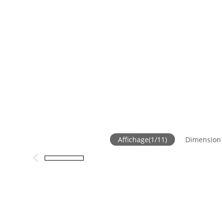
Affichage
(
1
/
11
)
Dimension