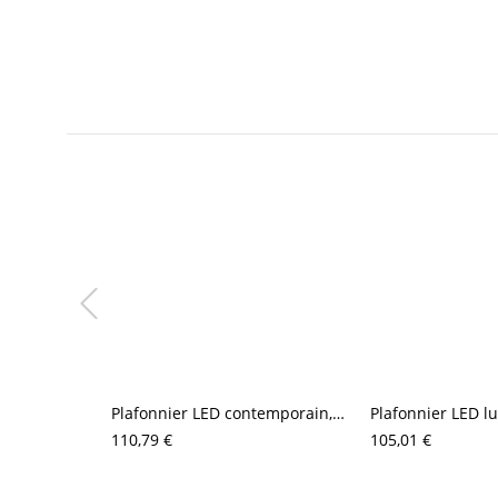
Plafonnier LED contemporain, luminaire à anneau géométrique avec abat-jour en acrylique anti-éblouissement
110,79 €
105,01 €