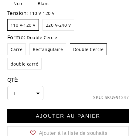
Noir
Blanc
Tension:
110 V-120 V
110 V-120 V
220 V-240 V
Forme:
Double Cercle
Carré
Rectangulaire
Double Cercle
double carré
QTÉ:
1
SKU: SKU991347
AJOUTER AU PANIER
Ajouter à la liste de souhaits