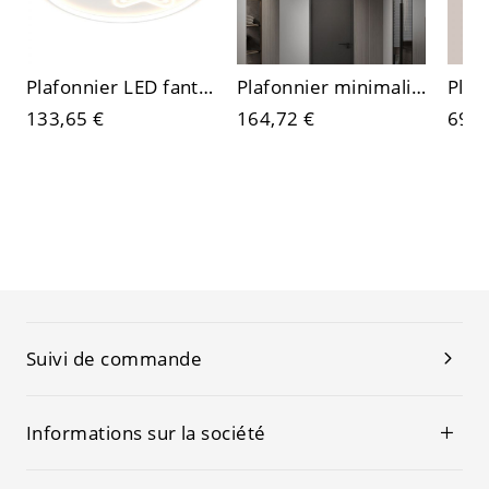
Plafonnier LED fantaisie, luminaire créatif à projection étoilée avec abat-jour en acrylique pour chambre d’enfant et nursery
Plafonnier minimaliste en laiton brossé, luminaire géométrique doré avec abat-jour en verre
133,65 €
164,72 €
69,6
Suivi de commande
Informations sur la société