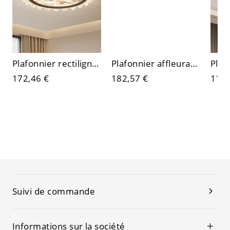
Plafonnier rectiligne en métal et acrylique translucide à LED, 1 lumière
Plafonnier affleurant avec abat-jour en tissu texturé blanc, finition auburn
172,46 €
182,57 €
113,
Suivi de commande
Informations sur la société