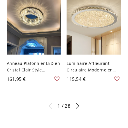
20,32 cm
Anneau Plafonnier LED en
Luminaire Affleurant
Cristal Clair Style
Circulaire Moderne en
Moderne Luminaire
Cristal Plafonnier LED
161,95 €
115,54 €
Encastré en Métal pour
pour Salon - Ambré 110 V-
Chambre - Or 110 V-120 V
120 V 41,91 cm Blanc
40,64 cm
1 / 28