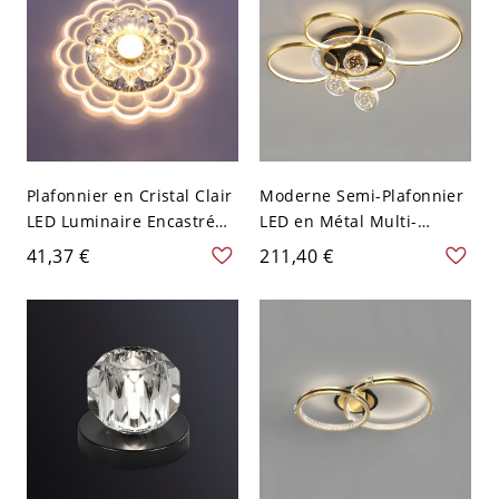
Plafonnier en Cristal Clair
Moderne Semi-Plafonnier
LED Luminaire Encastré
LED en Métal Multi-
Style Moderne en Forme
Anneau Montage Semi-
41,37 €
211,40 €
de Fleur - 110 V-120 V
Encastré en Or-Noir - Or-
Transparent Chaud
Noir 110 V-120 V Blanc