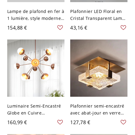
Lampe de plafond en fer à
Plafonnier LED Floral en
1 lumière, style moderne
Cristal Transparent Lampe
simple, bi-pin angulaire,
Encastrée Style Moderne
154,88 €
43,16 €
usage commercial, 110V-
pour Couloir -
120V
Transparent 110 V-120 V
Blanc
Luminaire Semi-Encastré
Plafonnier semi-encastré
Globe en Cuivre
avec abat-jour en verre
Rouge/Chrome/Or avec
doux doré, 1 lumière
160,99 €
127,78 €
Abat-Jour en Verre
design minimaliste en
Blanc/Ambré/Gris Fumé
métal, 110V-120V, 6"