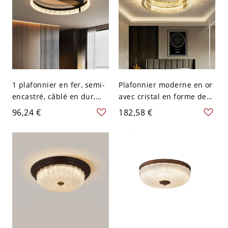
1 plafonnier en fer, semi-
Plafonnier moderne en or
encastré, câblé en dur,
avec cristal en forme de
pour chambre principale -
cercle et abat-jour en
96,24 €
182,58 €
Noir 110 V-120 V
verre clair - 110 V-120 V
Gradation à trois niveaux
59,69 cm
Rond