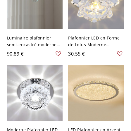
Luminaire plafonnier
Plafonnier LED en Forme
semi-encastré moderne
de Lotus Moderne
en forme de dôme pour
Luminaire Encastré en
90,89 €
30,55 €
chambre - Transparent
Cristal Clair - 110 V-120 V
110 V-120 V
Chaud
Moderne Plafonnier LED
LED Plafonnier en Argent