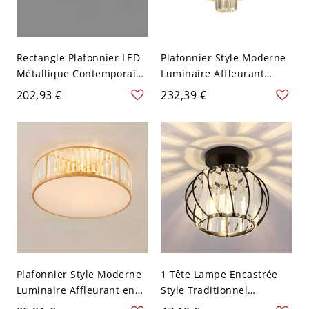
Rectangle Plafonnier LED
Plafonnier Style Moderne
Métallique Contemporain
Luminaire Affleurant
Luminaire Encastré
Design de Cône Abat-Jour
202,93 €
232,39 €
Moderne - Noir 110 V-120
en Cristal - Noir 110 V-120
V 50,8 cm Gradation à
V 50,8 cm
trois niveaux
Plafonnier Style Moderne
1 Tête Lampe Encastrée
Luminaire Affleurant en
Style Traditionnel
Métal Abat-Jour à
Plafonnier Cylindre en