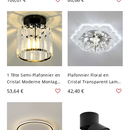
120 V Roue 40,64 cm
Verre de Sphère - Or
Transparent 110 V-120 V
1 Tête Semi-Plafonnier en
Plafonnier Floral en
Cristal Moderne Montage
Cristal Transparent Lampe
Semi-Encastré pour
Encastrée LED pour
53,64 €
42,40 €
Couloir - 110 V-120 V Noir
Couloir - Transparent 110
Cylindre
V-120 V Blanc