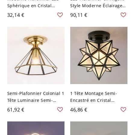
Sphérique en Cristal
Style Moderne Éclairage
Transparent Luminaire
Encastré en Cristal Design
32,14 €
90,11 €
Encastré pour Couloir -
de Cercle - 110 V-120 V
110 V-120 V Blanc
35,56 cm Blanc
Semi-Plafonnier Colonial 1
1 Tête Montage Semi-
Tête Luminaire Semi-
Encastré en Cristal
Encastré en Métal Laiton
Moderne Semi-Plafonnier
61,92 €
46,86 €
Abat-Jour en Verre - 110
pour Couloir - 110 V-120 V
V-120 V Cône
Noir Étoile