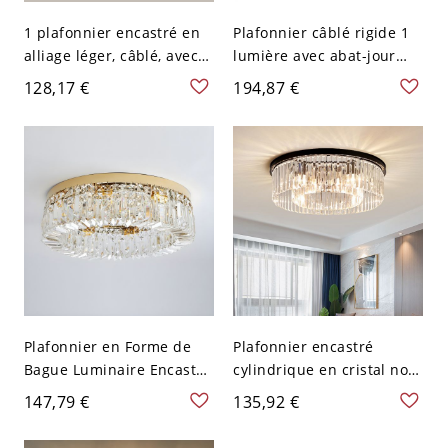
1 plafonnier encastré en
Plafonnier câblé rigide 1
alliage léger, câblé, avec
lumière avec abat-jour
abat-jour vitrifié - 110 V-
Schoolhouse en verre
128,17 €
194,87 €
120 V 38,1 cm Gradation à
vitrifié - 110 V-120 V 30,48
trois niveaux Assiette
cm
ronde Couleur Noyer
Plafonnier en Forme de
Plafonnier encastré
Bague Luminaire Encastré
cylindrique en cristal noir
Style Moderne en Cristal -
avec abat-jour
147,79 €
135,92 €
Or 110 V-120 V 6
transparent, style
moderne - 110 V-120 V