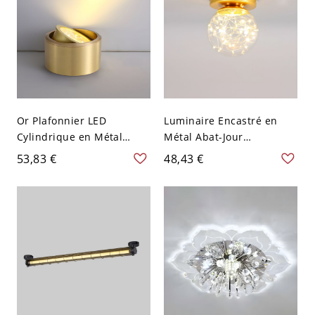
Or Plafonnier LED
Luminaire Encastré en
Cylindrique en Métal
Métal Abat-Jour
Moderne Spot de Plafond
Sphérique en Verre
53,83 €
48,43 €
pour Salon - Or 110 V-120
Plafonnier LED Moderne -
V Blanc
Or 110 V-120 V