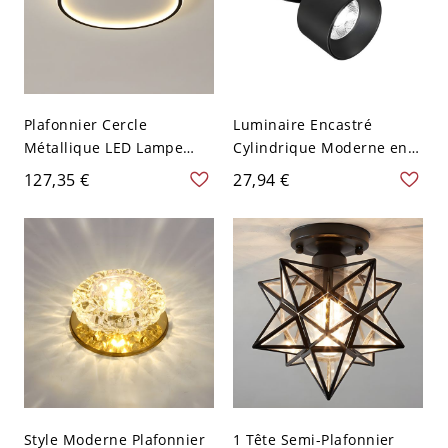
Plafonnier Cercle
Luminaire Encastré
Métallique LED Lampe
Cylindrique Moderne en
Encastrée Style Simple
Métal Plafonnier LED pour
127,35 €
27,94 €
pour Chambre - Noir 110
Galerie - Noir 110 V-120 V
V-120 V 30,48 cm Chaud
7,62 cm Blanc
Style Moderne Plafonnier
1 Tête Semi-Plafonnier