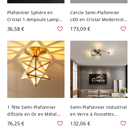
Plafonnier Sphère en
Cercle Semi-Plafonnier
Cristal 1-Ampoule Lampe
LED en Cristal Moderniste
Encastrée Moderne pour
Montage Semi-Encastré
36,58 €
173,09 €
Couloir - Noir 110 V-120 V
en Or pour Salon - Or 110
V-120 V 2 Gradation à
trois niveaux
1 Tête Semi-Plafonnier
Semi-Plafonnier Industriel
d'Étoile en Or en Métal
en Verre à Fossettes
Style Colonial avec Abat-
Fleur-en Forme Lampe de
76,25 €
132,06 €
Jour en Verre - Or 110 V-
Plafond en Métal - Noir
120 V Verre Transparent
110 V-120 V 4 Transparent