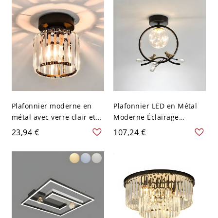
Style Contemporain Semi-
Plafonnier LED à 9/12/15
Ampoules - Cuivre Rouge
110 V-120 V 9 Transparent
Plafonnier moderne en
Plafonnier LED en Métal
métal avec verre clair et
Moderne Éclairage
une lumière dirigée vers
Encastré à Abat-Jour en
23,94 €
107,24 €
le bas - Noir 110 V-120 V
Verre Clair Sphérique -
Rond
110 V-120 V Oiseau Noir
Blanc