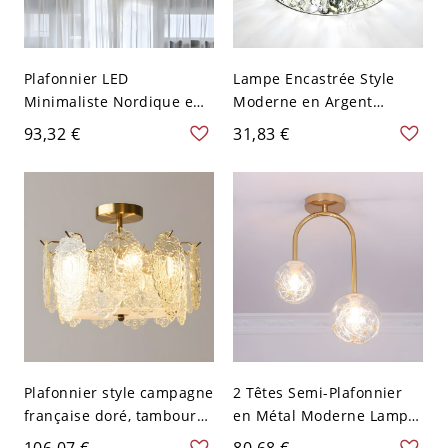
Plafonnier LED
Lampe Encastrée Style
Minimaliste Nordique en
Moderne en Argent
Verre - Ambré 110 V-120 V
Plafonnier LED Sphère en
93,32 €
31,83 €
Chaud
Cristal Transparent pour
Couloir - Argent 110 V-120
V 10,16 cm Blanc
Plafonnier style campagne
2 Têtes Semi-Plafonnier
française doré, tambour
en Métal Moderne Lampe
en verre texturé - 110 V-
de Plafond à Abat-Jour en
106,07 €
80,68 €