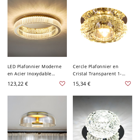
40,64 cm
LED Plafonnier Moderne
Cercle Plafonnier en
en Acier Inoxydable
Cristal Transparent 1-
Design d'Anneau
Lumière Luminaire
123,22 €
15,34 €
Luminaire Encastré en Or
Encastré pour Salon -
Décor en Cristal - Or 110
Transparent 110 V-120 V
V-120 V 40,64 cm
Blanc
Gradation Progressive