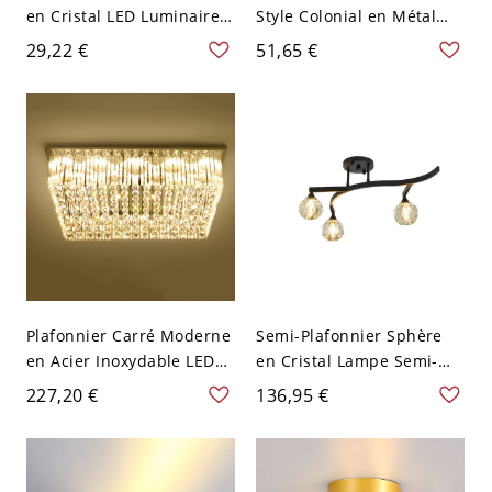
en Cristal LED Luminaire
Style Colonial en Métal
Encastré Conception de
Étoile-en Forme à Abat-
29,22 €
51,65 €
Bol - 110 V-120 V Or
Jour en Verre - Noir 110 V-
Chaud
120 V Transparent
Plafonnier Carré Moderne
Semi-Plafonnier Sphère
en Acier Inoxydable LED
en Cristal Lampe Semi-
Luminaire Affleurant en
Encastrée Style Moderne
227,20 €
136,95 €
Argent Décor en Cristal -
en Noir - Noir 110 V-120 V
Argent 110 V-120 V 50,8
3
cm Blanc