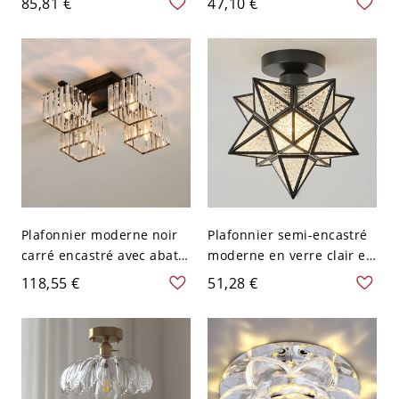
85,81 €
47,10 €
Tambour en Cristal - Or
Cristal Clair avec Cage
110 V-120 V 30,48 cm
Sphérique - Noir 110 V-
120 V
Plafonnier moderne noir
Plafonnier semi-encastré
carré encastré avec abat-
moderne en verre clair en
jour en verre cristal clair
forme d'étoile avec 1
118,55 €
51,28 €
et base d'ampoule LED -
ampoule LED - 110 V-120 V
110 V-120 V 4
Noir