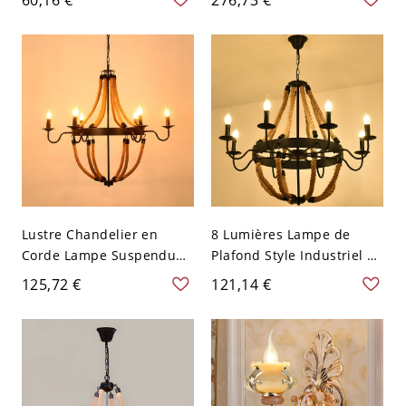
Moderne - Bougie 110 V-
pour Chambre - 110 V-120
120 V
V 5 Bougie
Lustre Chandelier en
8 Lumières Lampe de
Corde Lampe Suspendue
Plafond Style Industriel en
Industrielle en Noir - 110
Corde Lustre Roue en Noir
125,72 €
121,14 €
V-120 V Bougie 6
pour Restaurant - 110 V-
120 V Noir Bougie