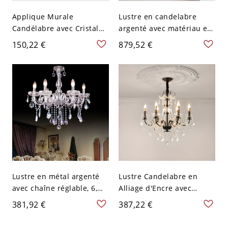
Applique Murale
Lustre en candelabre
Candélabre avec Cristal
argenté avec matériau en
Clair Métallique Câblé
acier sur chaîne réglable,
150,22 €
879,52 €
Alliage pour Usage
6, 110V-120V, Bougie
Résidentiel
LED/Incandescent/Fluores
cent, 110V-120V, Bougie,
Haut
Lustre en métal argenté
Lustre Candelabre en
avec chaîne réglable, 6,
Alliage d'Encre avec
110V-120V, Bougie
Chaîne Réglable, 6, 110V-
381,92 €
387,22 €
120V, Bougie