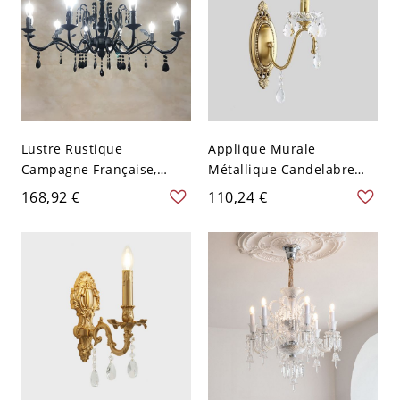
Lustre Rustique
Applique Murale
Campagne Française,
Métallique Candelabre
Suspension en Fer Forgé
avec Cristal Clair, Alliage
168,92 €
110,24 €
avec Gouttes de Cristal -
Câblé Direct, Compatible
Noir 110 V-120 V Bougie
LED/Incandescent/Fluores
10
cent pour Usage
Résidentiel, 1, 110V-120V,
Bougie