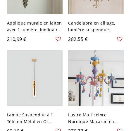
Applique murale en laiton
Candelabra en alliage,
avec 1 lumière, luminaire
lumière suspendue
LED, direction d'ombre
réglable en hauteur,
210,99 €
282,55 €
ambiante, câblé, 110V-
110V-120V, 6, bougie
120V, bougie
Lampe Suspendue à 1
Lustre Multicolore
Tête en Métal en Or
Nordique Macaron en
Suspension en Verre
Verre Lampe Suspendue
60,16 €
276,73 €