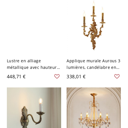
Lustre en alliage
Applique murale Aurous 3
métallique avec hauteur
lumières, candélabre en
réglable, 6, 110V-120V,
alliage avec
448,71 €
338,01 €
Bougie
LED/incandescent/fluores
cent, direction de l'abat-
jour vers le haut, câblé,
110V-120V, bougie