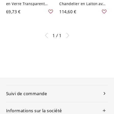
en Verre Transparent
Chandelier en Laiton avec
Industrielle 1 Ampoule
Perles en Cristal Lampe
69,73 €
114,60 €
avec Plaque de Bois en
Murale à 2-Ampoule Style
Bronze pour Chambre
Contemporain - Laiton 110
V-120 V Bougie
1 / 1
Suivi de commande
Informations sur la société