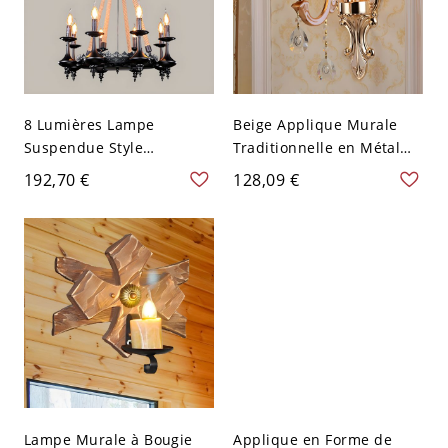
8 Lumières Lampe
Beige Applique Murale
Suspendue Style
Traditionnelle en Métal
Industriel en Corde Beige
Sculpté avec Pendentif
192,70 €
128,09 €
Lustre Chandelier
Cristallin Lampe Murale
Métallique - 110 V-120 V
pour Chambre - 110 V-120
Beige Bougie
V 1 Beige Bougie
Lampe Murale à Bougie
Applique en Forme de