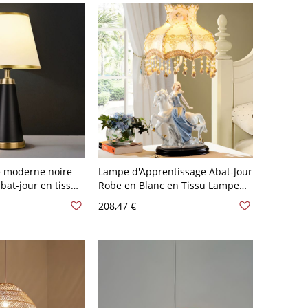
e moderne noire
Lampe d'Apprentissage Abat-Jour
bat-jour en tissu
Robe en Blanc en Tissu Lampe
mentation
de Bureau à 1 Tête Pastorale
208,47 €
ise - Beige 110 V-
Coréenne avec Base en Forme de
Fille et Cheval en Céramique -
Blanc 110 V-120 V