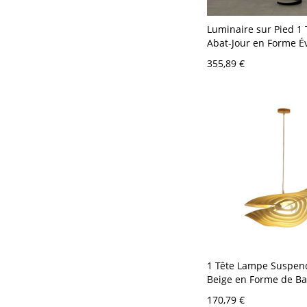
Luminaire sur Pied 1 
Abat-Jour en Forme É
Tissu de Style Moder
355,89 €
Lampadaire avec Bras
pour Chambre - 110 V
1 Tête Lampe Suspen
Beige en Forme de Ba
Suspension pour Rest
170,79 €
110 V-120 V 59,69 cm