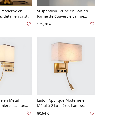
e moderne en
Suspension Brune en Bois en
c détail en cristal
Forme de Couvercle Lampe
pteur à bascule -
Suspendue Moderne - 110 V-120
125,38 €
120 V
V Bois 1
e en Métal
Laiton Applique Moderne en
umières Lampe
Métal à 2 Lumières Lampe
Jour en Tissu
Murale à Abat-Jour en Tissu
80,64 €
-120 V Lin Oui
Rectangle - 110 V-120 V Laiton