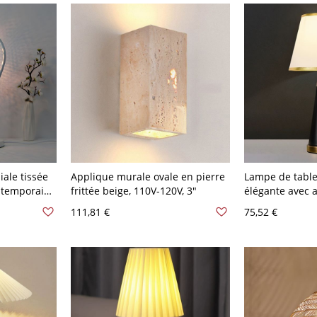
ale tissée
Applique murale ovale en pierre
Lampe de tabl
ntemporain,
frittée beige, 110V-120V, 3"
élégante avec a
 la lecture
et source d'ali
111,81 €
75,52 €
électrique à pr
120 V