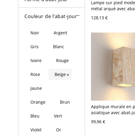
Lampe sur pied mode
métal arqué avec aba
tissu et corps de lam
Couleur de l'abat-jour
128,13 €
pour salon - 110 V-12
Noir
Argent
Gris
Blanc
Ivoire
Rouge
Rose
Beige
×
Jaune
Orange
Brun
Applique murale en p
asiatique avec abat-j
Bleu
Vert
pierre beige, 110V-120
99,96 €
Violet
Or