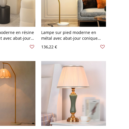
moderne en résine
Lampe sur pied moderne en
t avec abat-jour
métal avec abat-jour conique
se noire - 110 V-
beige et interrupteur au pied -
136,22 €
110 V-120 V Naturel