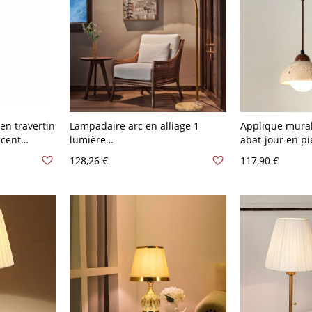
en travertin
Lampadaire arc en alliage 1
Applique mural
ccent
lumière
abat-jour en pi
110 V-120 V
LED/incandescente/fluorescente
120V
128,26 €
117,90 €
avec abat-jour en tissu pour
usage résidentiel, 110V-120V