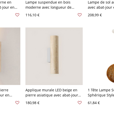
rne en
Lampe suspendue en bois
Lampe de sol 
t-jour en
moderne avec longueur de
avec abat-jour 
pe doré
suspension réglable en style de
lampe en fer e
116,10 €
208,99 €
0 V
dôme - 110 V-120 V Beige
110 V-120 V Na
ierre
Applique murale LED beige en
1 Tête Lampe 
our en
pierre asiatique avec abat-jour
Sphérique Styl
V, 3"
orienté vers le haut et vers le bas
Rotin Suspensi
180,98 €
61,84 €
- 110 V-120 V Rond Extérieur
Restaurant - 11