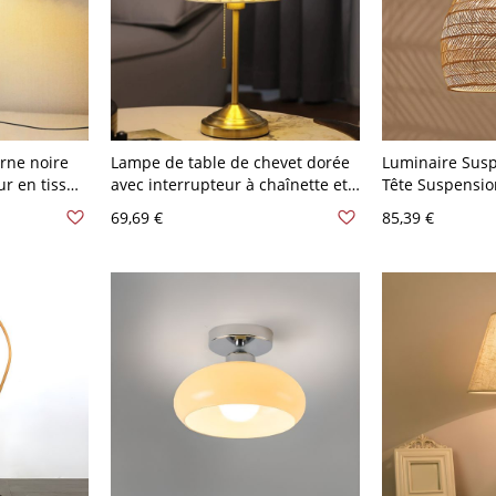
rne noire
Lampe de table de chevet dorée
Luminaire Susp
ur en tissu
avec interrupteur à chaînette et
Tête Suspensio
ompatible
abat-jour en tissu - 110 V-120 V
Dôme Style Mod
69,69 €
85,39 €
ge
Beige
V Beige 35,56 