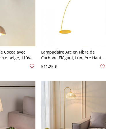
e Cocoa avec
Lampadaire Arc en Fibre de
erre beige, 110V-
Carbone Élégant, Lumière Haute
et Courbée - 110 V-120 V Jaune
511,25 €