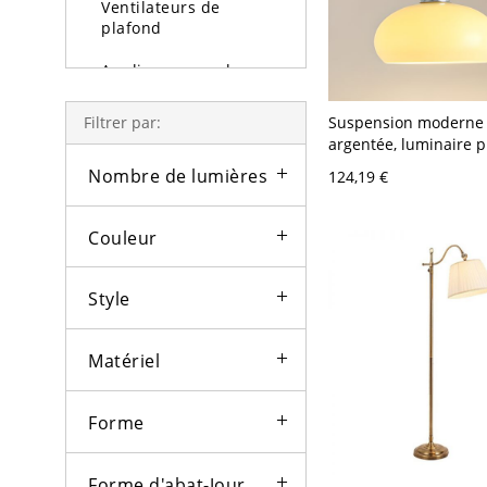
Ventilateurs de
plafond
Appliques murales
Lampe et lampadaire
Suspension moderne 
Filtrer par:
argentée, luminaire p
Lumière d'extérieure
suspendu 1 lumière p
Nombre de lumières
124,19 €
cuisine ou petite sall
Ampoules
110V-120V
Couleur
Style
Matériel
Forme
Forme d'abat-Jour