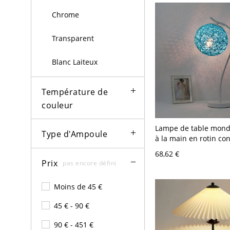
Chrome
Transparent
Blanc Laiteux
Température de
couleur
Lampe de table mondi
Type d'Ampoule
à la main en rotin co
1 ampoule bleue pour
68,62 €
dans la chambre
Prix
pas encore défini
Moins de 45 €
45 € - 90 €
90 € - 451 €