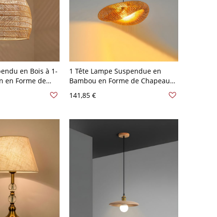
endu en Bois à 1-
1 Tête Lampe Suspendue en
n en Forme de
Bambou en Forme de Chapeau
erne - 110 V-120
Suspension Style Asiatique en
141,85 €
cm
Beige - 110 V-120 V 40,64 cm