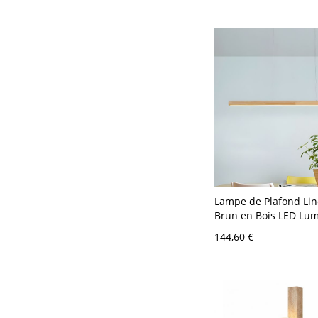
Lampe de Plafond Lin
Brun en Bois LED Lum
Suspendu Style Mode
144,60 €
Salle à Manger - 110 
80,01 cm Gradation à 
niveaux