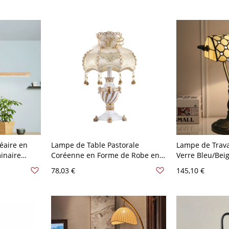
éaire en
Lampe de Table Pastorale
Lampe de Travai
inaire
Coréenne en Forme de Robe en
Verre Bleu/Beig
rne pour
Beige en Tissu avec Design de
Lampe de Bure
78,03 €
145,10 €
V-120 V Bois
Fleur Lampe de Bureau à 1 Tête
Style Tiffany av
trois
Base en Résine - 110 V-120 V
110 V-120 V Be
Beige