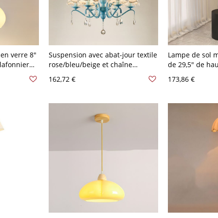
en verre 8"
Suspension avec abat-jour textile
Lampe de sol 
lafonnier
rose/bleu/beige et chaîne
de 29,5" de hau
our îlot de
réglable - Bleu Beige 110 V-120 V
sphérique et ba
162,72 €
173,86 €
e à manger,
120 V