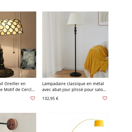
Beige Oui
l Oreiller en
Lampadaire classique en métal
e Motif de Cercle
avec abat-jour plissé pour salon -
au à 1 Ampoule
Beige 110 V-120 V Noir
132,95 €
ec Chaîne à Tirer -
ige