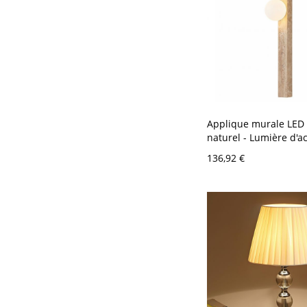
Applique murale LED 
naturel - Lumière d'a
moderne organique - 
136,92 €
60,96 cm Sphère