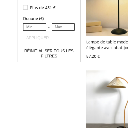
Plus de 451 €
Douane (€)
-
APPLIQUER
Lampe de table mode
élégante avec abat-jo
RÉINITIALISER TOUS LES
plissé - 23 pouces, c
87,20 €
FILTRES
LED - 110 V-120 V Bei