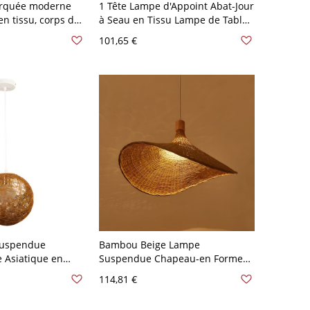
arquée moderne
1 Tête Lampe d'Appoint Abat-Jour
en tissu, corps de
à Seau en Tissu Lampe de Table
t base en marbre -
Postmoderne en Métal - Beige
101,65 €
turel
110 V-120 V
Suspendue
Bambou Beige Lampe
e Asiatique en
Suspendue Chapeau-en Forme
on pour
Style Asiatique Suspension à 1
114,81 €
0 V-120 V Beige
Tête - 110 V-120 V Beige 30,48 cm