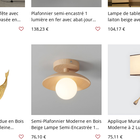
Tête avec
Plafonnier semi-encastré 1
Lampe de tabl
vasée en
lumière en fer avec abat-jour
laiton beige ave
ne
vitré câblé - 110 V-120 V 20,32 cm
clair et interru
138,23 €
104,17 €
 en Bois
Ovale Crème+Chromé
Trapèze 110 V-
-120 V Bois
due en Bois
Semi-Plafonnier Moderne en Bois
Applique Mural
leine
Beige Lampe Semi-Encastrée 1
Moderne à 2 L
aurant -
Tête Abat-Jour Boule en Verre -
Murale à Abat-
76,10 €
75,11 €
Bois 110 V-120 V 17,78 cm
Cubique - 110 V