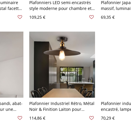
 luminaire
Plafonniers LED semi-encastrés
Plafonnier Japa
tal facetté
style moderne pour chambre et
massif, luminai
ance - 110
salon - Gris 110 V-120 V 40,64 cm
verre texturé p
109,25 €
69,35 €
,64 cm
chambre - 110 
pandi, abat-
Plafonnier Industriel Rétro, Métal
Plafonnier indu
our une
Noir & Finition Laiton pour
encastré, lampe
 - 110 V-
Couloir ou Cuisine - 110 V-120 V
résistante aux
114,86 €
70,29 €
21,59 cm Couvercle
porches et entr
110 V-120 V