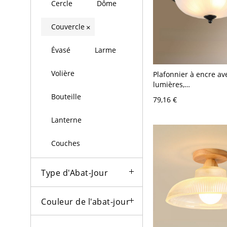
Cercle
Dôme
Couvercle
×
Évasé
Larme
Volière
Plafonnier à encre av
lumières,
LED/incandescente/fl
Bouteille
79,16 €
alliage, abat-jour vit
affleurant tendance, 
Lanterne
13", grange
Couches
Type d'Abat-Jour
Couleur de l'abat-jour