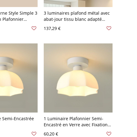
ne Style Simple 3
3 luminaires plafond métal avec
n Plafonnier
abat-jour tissu blanc adapté
LED/incandescent/fluorescent
137,29 €
nt/Fluorescent,
usage résidentiel, 110V-120V, 12"
Vitreux, 110V-
e Semi-Encastrée
1 Luminaire Plafonnier Semi-
Encastré en Verre avec Fixation
nt/Fluorescent
en Alliage de Craie Adapté pour
60,20 €
euse dans un Style
LED/Incandescent/Fluorescent,