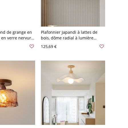
ond de grange en
Plafonnier Japandi à lattes de
 en verre nervuré
bois, dôme radial à lumière
e luminaire semi-
d’ambiance douce pour entrée -
125,69 €
ouloir
Naturel 110 V-120 V 17,78 cm