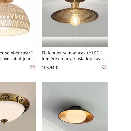
ier semi-encastré
Plafonnier semi-encastré LED 1
al avec abat-jour
lumière en noyer asiatique avec
, 110V-120V, 10"
abat-jour en verre transparent -
105,94 €
110 V-120 V 22,86 cm Hévéa