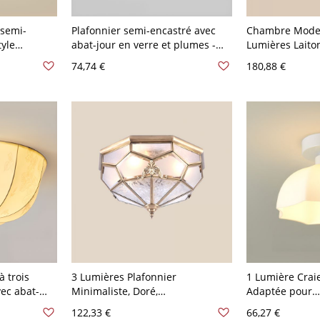
 semi-
Plafonnier semi-encastré avec
Chambre Moder
tyle
abat-jour en verre et plumes -
Lumières Laito
V 30,48 cm
110 V-120 V Couvercle
Adapté pour
74,74 €
180,88 €
LED/Incandesce
avec Abat-jour 
120V, 14"
à trois
3 Lumières Plafonnier
1 Lumière Crai
vec abat-
Minimaliste, Doré,
Adaptée pour
ur
LED/Incandescent/Fluorescent,
LED/Incandesce
122,33 €
66,27 €
orescent
Filaire, Abat-jour Vitreux pour
avec Base Vitr