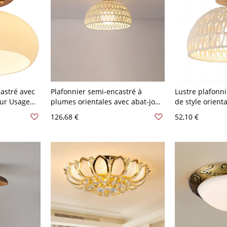
astré avec
Plafonnier semi-encastré à
Lustre plafonn
our Usage
plumes orientales avec abat-jour
de style orient
our
en corde, 110V-120V, 9"
ivoire et plume
126,68 €
52,10 €
orescent,