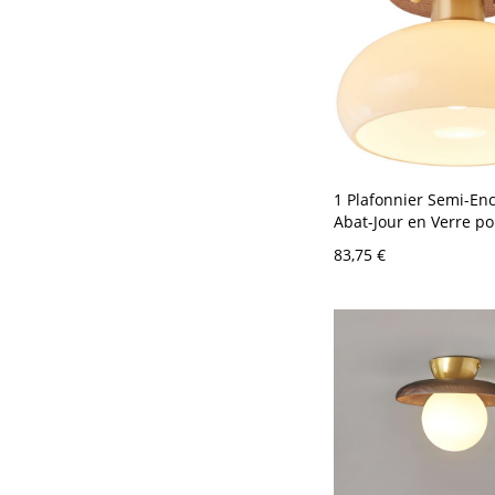
1 Plafonnier Semi-Enc
Abat-Jour en Verre p
Résidentiel, Adapté p
83,75 €
LED/Incandescent/Flu
110V-120V