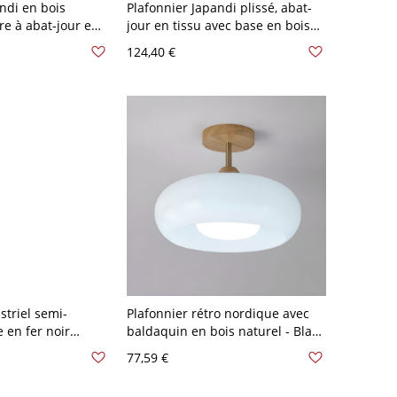
ndi en bois
Plafonnier Japandi plissé, abat-
re à abat-jour en
jour en tissu avec base en bois
our couloir et
massif pour chambre et couloir -
124,40 €
V-120 V Couvercle
40,64 cm 110 V-120 V
striel semi-
Plafonnier rétro nordique avec
 en fer noir
baldaquin en bois naturel - Blanc
 intempéries pour
110 V-120 V
77,59 €
ées - Couvercle