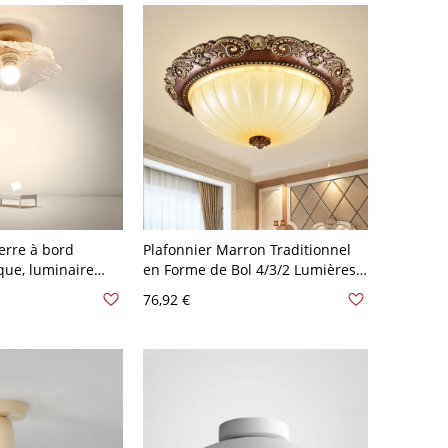
erre à bord
Plafonnier Marron Traditionnel
que, luminaire
en Forme de Bol 4/3/2 Lumières -
-encastré pour
110 V-120 V 38,1 cm
76,92 €
ée - 110 V-120 V