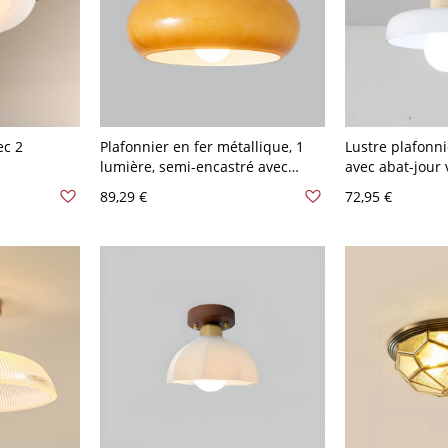
ec 2
Plafonnier en fer métallique, 1
Lustre plafonn
lumière, semi-encastré avec
avec abat-jour v
uorescente,
abat-jour en verre,
métallique pou
89,29 €
72,95 €
ré, montage
LED/incandescent/fluorescent,
V-120 V Blanc 
110V-120V,
câblé, orange, 110V-120V