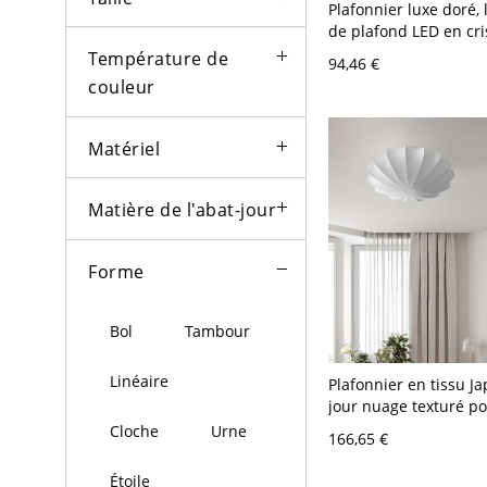
Plafonnier luxe doré,
de plafond LED en cris
pour éclairage d’ambi
Température de
94,46 €
V-120 V Couvercle 40
couleur
Matériel
Matière de l'abat-jour
Forme
Bol
Tambour
Linéaire
Plafonnier en tissu Ja
jour nuage texturé p
lueur ambiante douce
Cloche
Urne
166,65 €
120 V 40,64 cm
Étoile