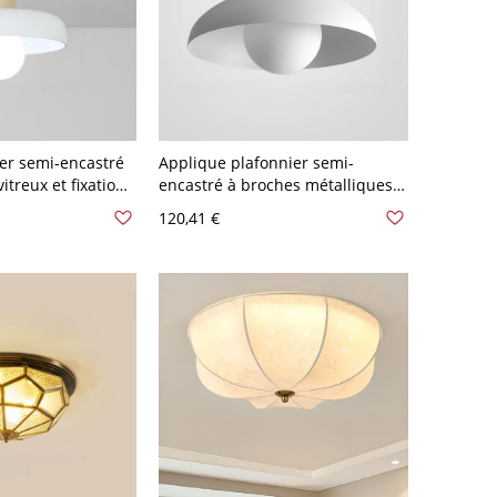
ier semi-encastré
Applique plafonnier semi-
itreux et fixation
encastré à broches métalliques
r chambre - 110
pour chambre, filaire avec abat-
120,41 €
Jaune
jour vitreux - 110 V-120 V