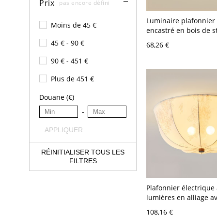
Prix
pas encore défini
Luminaire plafonnier
Moins de 45 €
encastré en bois de s
moderne - 110 V-120 
45 € - 90 €
68,26 €
Naturel
90 € - 451 €
Plus de 451 €
Douane (€)
-
APPLIQUER
RÉINITIALISER TOUS LES
FILTRES
Plafonnier électrique 
lumières en alliage a
jour textile adapté po
108,16 €
LED/incandescent/flu