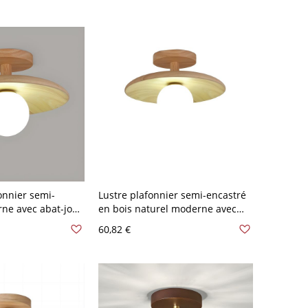
20V, Grange
110V-120V, Grange
onnier semi-
Lustre plafonnier semi-encastré
ne avec abat-jour
en bois naturel moderne avec
dentiel - 110 V-
abat-jour vers le bas pour un
60,82 €
éclairage près du plafond - 110
V-120 V 17,78 cm