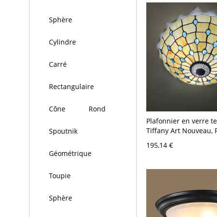
Sphère
Cylindre
Carré
Rectangulaire
Cône
Rond
Plafonnier en verre te
Tiffany Art Nouveau,
Spoutnik
Paon - 110 V-120 V 40
195,14 €
Géométrique
Toupie
Sphère