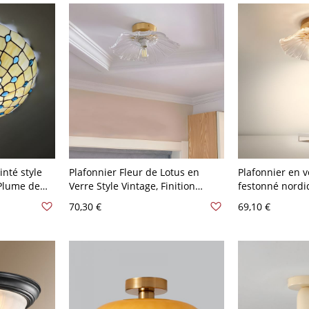
inté style
Plafonnier Fleur de Lotus en
Plafonnier en v
 Plume de
Verre Style Vintage, Finition
festonné nordi
,64 cm
Laiton - 110 V-120 V
botanique semi
70,30 €
69,10 €
couloir et entr