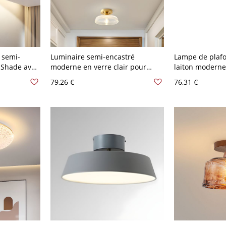
 semi-
Luminaire semi-encastré
Lampe de plaf
 Shade avec
moderne en verre clair pour
laiton moderne
s métallique
plafond de grange avec 1
clair 1 ampoul
79,26 €
76,31 €
ampoule dorée pour couloir
encastré pour c