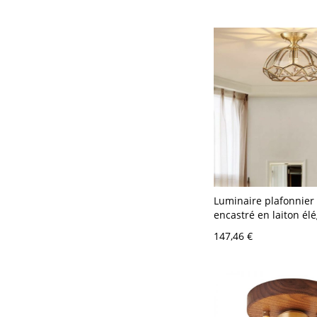
pour usage résidentie
décontracté, 110V-120
12"
Luminaire plafonnier
encastré en laiton él
abat-jour en verre po
147,46 €
traditionnel - 110 V-1
Couvercle Transparen