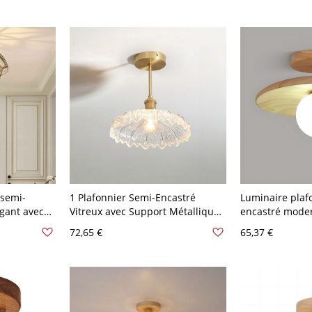
l de style
Usage Résidentiel, 110V-120V, 14"
Simple, 110V-1
V, noyer,
 semi-
1 Plafonnier Semi-Encastré
Luminaire plaf
égant avec
Vitreux avec Support Métallique
encastré moder
ur un style
Adapté pour
pour usage rési
72,65 €
65,37 €
20 V
LED/Incandescent/Fluorescent,
120 V 17,78 cm
t
110V-120V, 7.5"