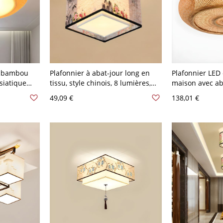
n bambou
Plafonnier à abat-jour long en
Plafonnier LED 
asiatique
tissu, style chinois, 8 lumières,
maison avec ab
aune pour
pour salon - 110 V-120 V Beige
bambou - 110 V
49,09 €
138,01 €
Bambou Carré