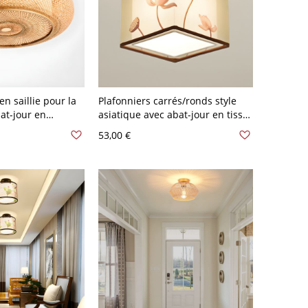
en saillie pour la
Plafonniers carrés/ronds style
at-jour en
asiatique avec abat-jour en tissu
-120 V 35,56 cm
pour entrée - Carré 110 V-120 V
53,00 €
Lotus