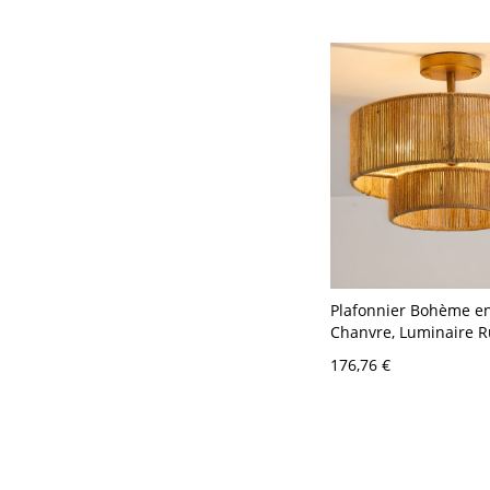
Plafonnier Bohème e
Chanvre, Luminaire R
Semi-Encastré - 110 V
176,76 €
cm