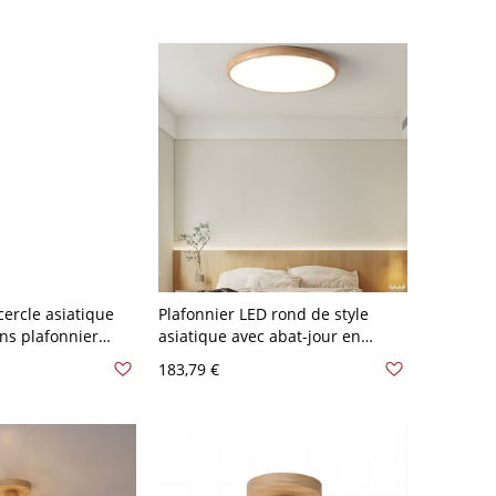
ercle asiatique
Plafonnier LED rond de style
ns plafonnier
asiatique avec abat-jour en
bat-jour blanc -
acrylique blanc pour usage
183,79 €
120 V 40,64 cm
résidentiel - Naturel 110 V-120 V
30,48 cm