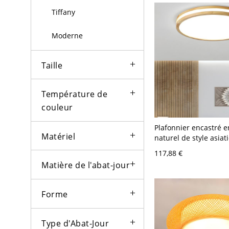
Tiffany
Moderne
Taille
Température de
couleur
Plafonnier encastré e
Matériel
naturel de style asiat
abat-jour en acryliqu
117,88 €
ampoule LED - 110 V-
Matière de l'abat-jour
cm Rond Blanc
Forme
Type d'Abat-Jour