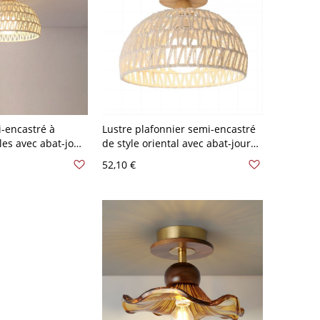
i-encastré à
Lustre plafonnier semi-encastré
les avec abat-jour
de style oriental avec abat-jour
120V, 9"
ivoire et plume, 110V-120V, 10"
52,10 €