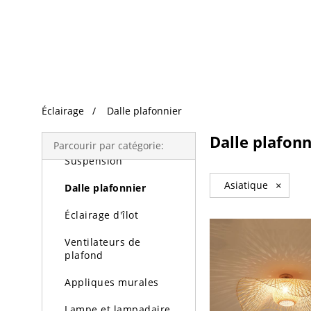
Recherche Tendance
Éclairage
Éclairage
Dalle plafonnier
Lustres
Dalle plafonn
Parcourir par catégorie:
Suspension
Asiatique
×
Dalle plafonnier
Éclairage d'îlot
Ventilateurs de
plafond
Appliques murales
Lampe et lampadaire