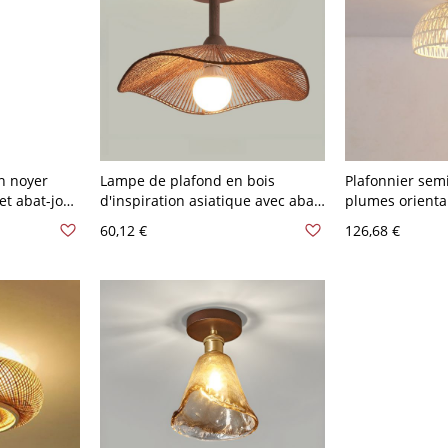
n noyer
Lampe de plafond en bois
Plafonnier sem
et abat-jour
d'inspiration asiatique avec abat-
plumes orienta
110 V-120 V
jour en corde, montage semi-
en corde, 110V-
60,12 €
126,68 €
l
encastré, noyer, 110V-120V, 12"