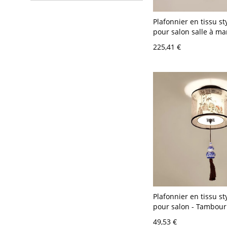
Plafonnier en tissu st
pour salon salle à ma
V-120 V Beige 5
225,41 €
Plafonnier en tissu st
pour salon - Tambour
V Bambou Beige
49,53 €