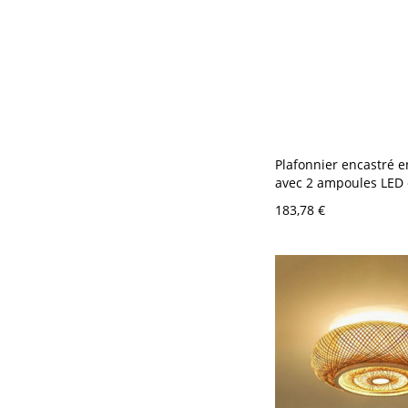
Plafonnier encastré e
avec 2 ampoules LED 
en acrylique blanc - 
183,78 €
Rond 40,64 cm Nature