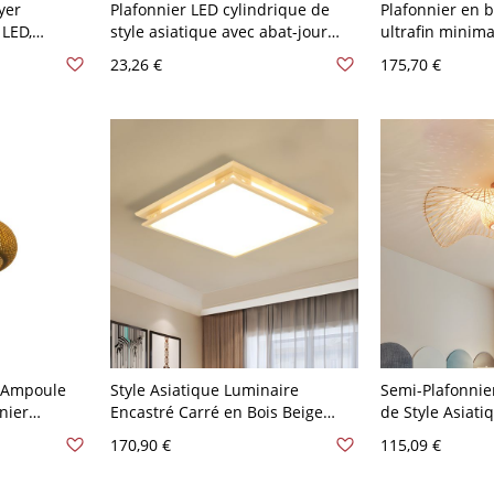
yer
Plafonnier LED cylindrique de
Plafonnier en b
 LED,
style asiatique avec abat-jour
ultrafin minima
lumière
blanc - 110 V-120 V 7,62 cm
pour chambre,
23,26 €
175,70 €
2 po l
Chaud
diamètre
1 Ampoule
Style Asiatique Luminaire
Semi-Plafonnier
nier
Encastré Carré en Bois Beige
de Style Asiati
Brun - Brun
Plafonnier LED en Lumière
Encastré en F
170,90 €
115,09 €
Blanche/Chaude 18"/21,5" de
avec Abat-Jour 
Large - Bois 110 V-120 V 54,61 cm
Bambou - Beige