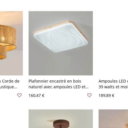
40,64 cm
n Corde de
Plafonnier encastré en bois
Ampoules LED c
ustique
naturel avec ampoules LED et
39 watts et moi
-120 V 40,64
abat-jour blanc - 110 V-120 V
encastré avec a
160,47 €
189,89 €
30,48 cm Blanc
Naturel 110 V-