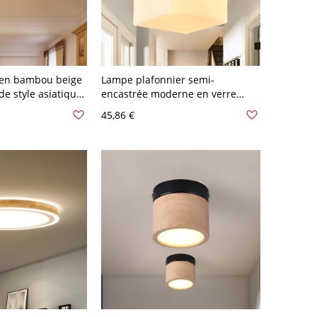
 en bambou beige
Lampe plafonnier semi-
de style asiatique,
encastrée moderne en verre
ong de 16" de
blanc avec cube et 1 ampoule,
45,86 €
support en bois carré de 4
pouces