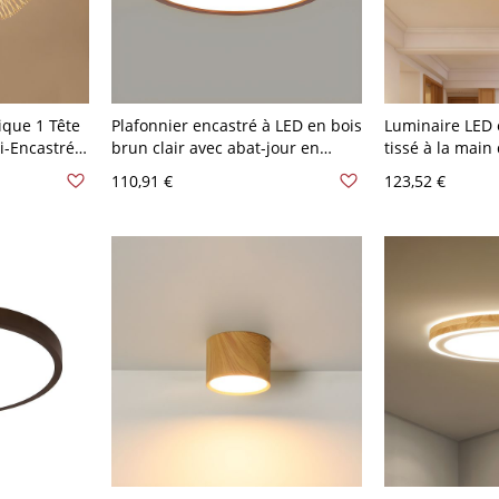
ique 1 Tête
Plafonnier encastré à LED en bois
Luminaire LED
i-Encastré
brun clair avec abat-jour en
tissé à la main 
Design de
acrylique blanc - 110 V-120 V
plafonnier obl
110,91 €
123,52 €
-120 V
30,48 cm Blanc Rond
large