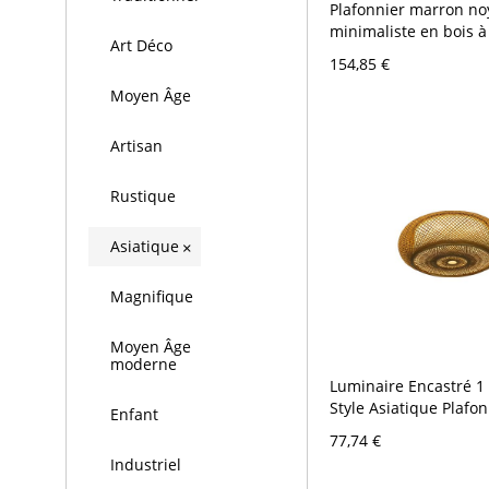
Plafonnier marron no
minimaliste en bois à
Art Déco
montage affleurant, 
154,85 €
blanche, pour salon, 1
Moyen Âge
Artisan
Rustique
Asiatique
×
Magnifique
Moyen Âge
moderne
Luminaire Encastré 
Style Asiatique Plafon
Enfant
Tambour en Rotin en 
77,74 €
110 V-120 V 40,64 cm
Industriel