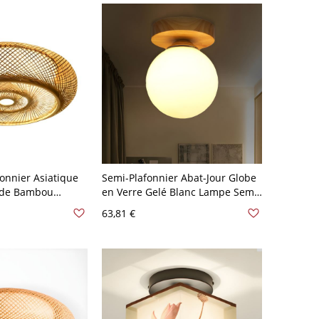
onnier Asiatique
Semi-Plafonnier Abat-Jour Globe
n de Bambou
en Verre Gelé Blanc Lampe Semi-
ée Design de
Encastrée à 1 Ampoule Style
63,81 €
V-120 V 35,56 cm
Asiatique - Blanc 110 V-120 V