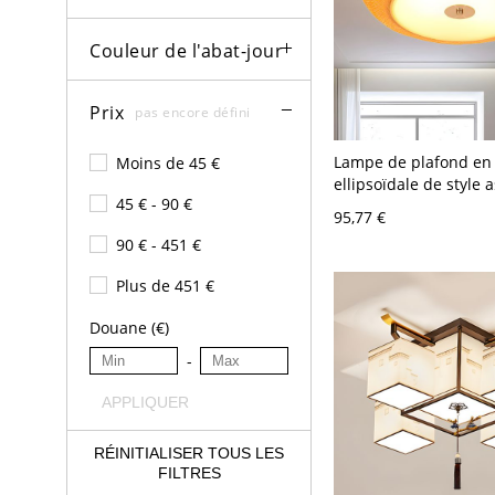
Couleur de l'abat-jour
Prix
pas encore défini
Lampe de plafond e
Moins de 45 €
ellipsoïdale de style 
45 € - 90 €
avec éclairage LED j
95,77 €
salon, 16" de large
90 € - 451 €
Plus de 451 €
Douane (€)
-
APPLIQUER
RÉINITIALISER TOUS LES
FILTRES