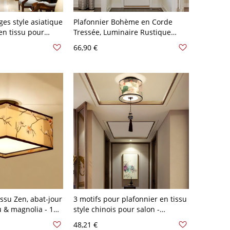
ges style asiatique
Plafonnier Bohème en Corde
en tissu pour
Tressée, Luminaire Rustique
manger - Tambour
Côtier en Chanvre pour
66,90 €
tus Beige
Chambre, Entrée ou Chambre
d'Enfant - 110 V-120 V
issu Zen, abat-jour
3 motifs pour plafonnier en tissu
 & magnolia - 110
style chinois pour salon -
leur de Prunier
Tambour 110 V-120 V Lotus Beige
48,21 €