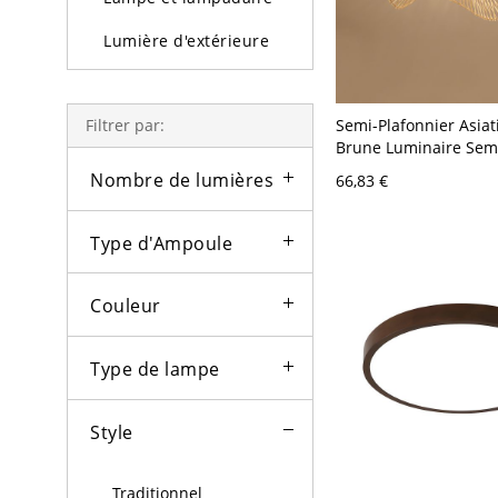
Lumière d'extérieure
Ampoules
Semi-Plafonnier Asiat
Filtrer par:
Brune Luminaire Sem
en Rotin de Bambou 
Nombre de lumières
66,83 €
Chapeau - Brun 110 V
48,26 cm
Type d'Ampoule
Couleur
Type de lampe
Style
Traditionnel