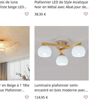
ois de lune
Plafonnier LED de Style Asiatique
liste beige LED
Noir en Métal avec Abat-Jour de
 30 cm de
Cylindre en Bois Beige Lampe
38,30 €
Encastrée pour Couloir - Noir 110
V-120 V
 en Beige à 1 Tête
Luminaire plafonnier semi-
que Plafonnier
encastré en bois moderne avec
orme de Chapeau
abat-jour en verre blanc -
124,95 €
en Rotin de
Élégance intemporelle - 110 V-
 110 V-120 V
120 V 3