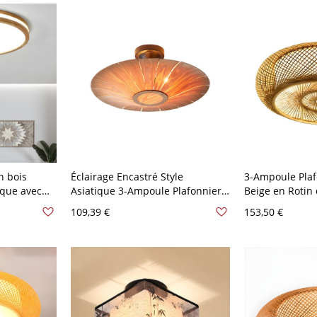
Blanc
n bois
Éclairage Encastré Style
3-Ampoule Plaf
ique avec
Asiatique 3-Ampoule Plafonnier
Beige en Roti
e blanc et
en Forme d'Assiette en Bois - 110
Lampe Encastr
109,39 €
153,50 €
120 V 30,48
V-120 V Bois Foncé 40,64 cm
Tambour - 110 