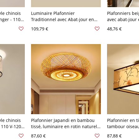
yle chinois
Luminaire Plafonnier
Plafonniers bei
nger - 110
Traditionnel avec Abat-jour en
avec abat-jour 
Tissu Simplicité Géométrique
salon salle à 
109,79 €
48,76 €
pour Salon - 110 V-120 V Beige
110 V-120 V Lo
Fleur 40,64 cm
yle chinois
Plafonnier Japandi en bambou
Plafonnier en t
 110 V-120
tissé, luminaire en rotin naturel
tambour oiseau
pour éclairage d'ambiance
V-120 V Beige F
87,60 €
87,88 €
chaleureux - Bois 110 V-120 V