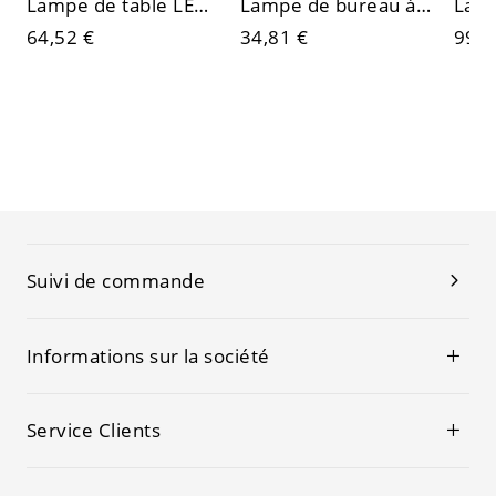
Lampe de table LED sans fil minimaliste avec batterie rechargeable
Lampe de bureau à col de cygne réglable essentielle avec douille en plastique
64,52 €
34,81 €
99,3
Suivi de commande
Informations sur la société
Service Clients