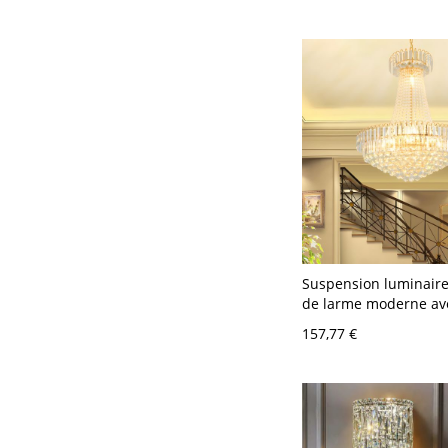
Suspension luminair
de larme moderne av
cristal transparente 
157,77 €
pouces de large et 1
lampe de lustre doré