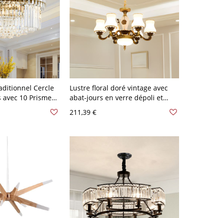
aditionnel Cercle
Lustre floral doré vintage avec
 avec 10 Prismes
abat-jours en verre dépoli et
détails en relief sculpté - 110 V-
211,39 €
120 V 7