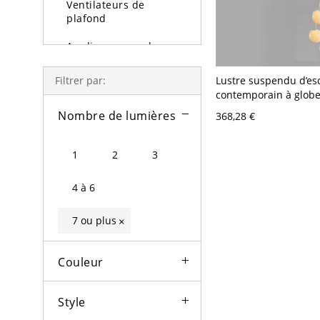
Ventilateurs de
plafond
Appliques murales
Lampe et lampadaire
Lustre suspendu d’esc
Filtrer par:
contemporain à globe 
Lumière d'extérieure
8 lumières, finition or
Nombre de lumières
368,28 €
large, câbles de susp
Ampoules
98,5″
1
2
3
4 à 6
7 ou plus
×
Couleur
Style