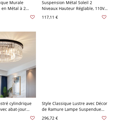
ique Murale
Suspension Métal Soleil 2
en Métal à 2
Niveaux Hauteur Réglable, 110V-
e Murale LED
120V, 8, Design 2
117,11 €
10 V-120 V Noir 8
stré cylindrique
Style Classique Lustre avec Décor
avec abat-jour
de Ramure Lampe Suspendue
tyle moderne - 110
Design de Bougie en Résine - 110
296,72 €
cm
V-120 V Blanc 9+3