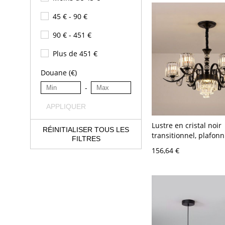
45 € - 90 €
90 € - 451 €
Plus de 451 €
Douane (€)
-
APPLIQUER
Lustre en cristal noir
RÉINITIALISER TOUS LES
transitionnel, plafonn
FILTRES
à étages - 110 V-120 V
156,64 €