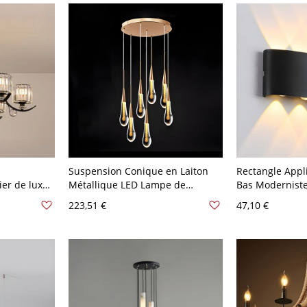
Suspension Conique en Laiton
Rectangle Appl
ier de luxe
Métallique LED Lampe de
Bas Modernist
 7
Plafond Style Contemporain
Murale pour Co
223,51 €
47,10 €
Abat-Jour Goutte de Larme en
V Noir 8 Blanc
Cristal Transparent - 110 V-120 V
Laiton 7