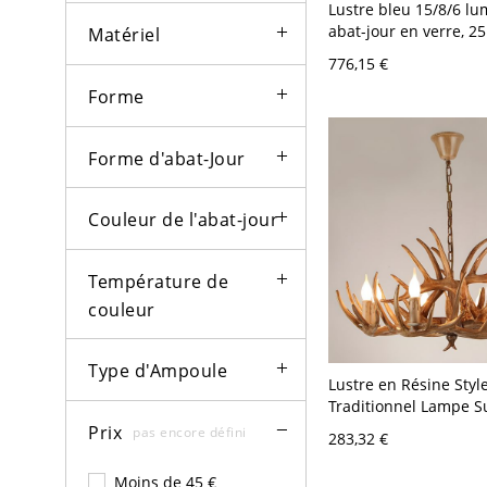
Lustre bleu 15/8/6 lu
abat-jour en verre, 2
Matériel
plus - 110 V-120 V 8
776,15 €
Forme
Forme d'abat-Jour
Couleur de l'abat-jour
Température de
couleur
Type d'Ampoule
Lustre en Résine Styl
Traditionnel Lampe 
Design de Bougie ave
Prix
pas encore défini
283,32 €
Ramure - 110 V-120 V B
8
Moins de 45 €