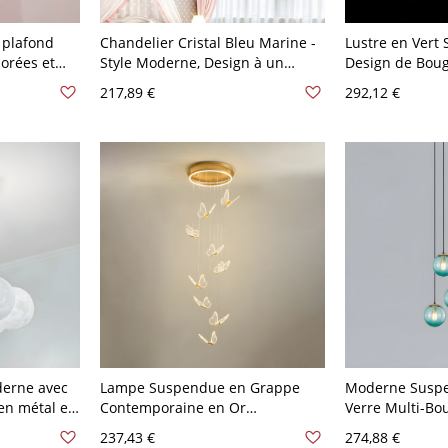
 plafond
Chandelier Cristal Bleu Marine -
Lustre en Vert
dorées et
Style Moderne, Design à un
Design de Boug
Niveau, Longueur de Suspension
Luminaire Susp
217,89 €
292,12 €
uorescente,
Réglable - 110 V-120 V Rose 40,64
110 V-120 V
cm
derne avec
Lampe Suspendue en Grappe
Moderne Suspe
en métal et
Contemporaine en Or
Verre Multi-Bo
on réglable
Suspension LED en Acrylique en
Suspendue pour
237,43 €
274,88 €
Forme de Papillon pour Escalier -
120 V Bleu 7