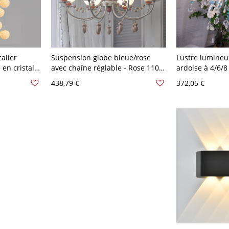
alier
Suspension globe bleue/rose
Lustre lumineux
en cristal,
avec chaîne réglable - Rose 110
ardoise à 4/6/8
, 16″ de
V-120 V 8
réglable - 110 
438,79 €
372,05 €
ension de