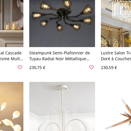
tal Cascade
Steampunk Semi-Plafonnier de
Lustre Salon Tr
isme Multi-
Tuyau Radial Noir Métallique
Doré à Couches
ie - 76,2 cm
Montage Semi-Encastré avec
en Cristal
230,75 €
230,59 €
Cage - Noir 110 V-120 V 8