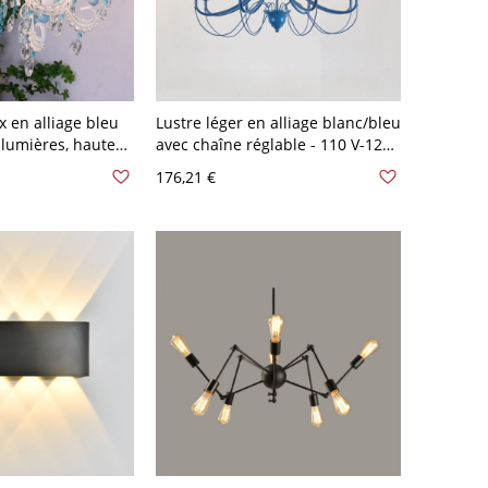
 en alliage bleu
Lustre léger en alliage blanc/bleu
 lumières, hauteur
avec chaîne réglable - 110 V-120
V-120 V 8
V Bleu 8
176,21 €