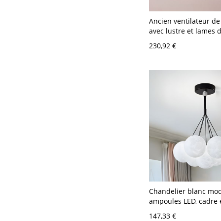
Ancien ventilateur de
avec lustre et lames 
lumière
230,92 €
LED/incandescente/fl
110V-120V, 8
Chandelier blanc mo
ampoules LED, cadre 
longueur de suspensi
147,33 €
- 110 V-120 V Noir 7