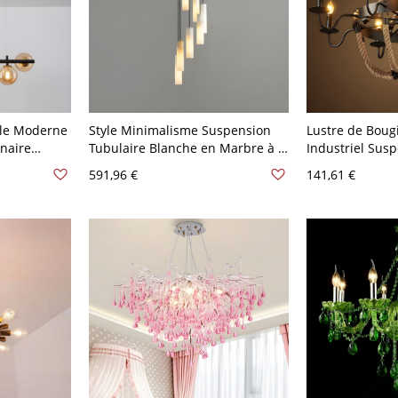
yle Moderne
Style Minimalisme Suspension
Lustre de Boug
naire
Tubulaire Blanche en Marbre à 1
Industriel Sus
à Manger -
Ampoule Lampe Suspendue
en Corde en Ch
591,96 €
141,61 €
mbré
Intérieure - 110 V-120 V 7 Blanc
V Noir 8