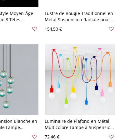
 Style Moyen-Âge
Lustre de Bougie Traditionnel en
ie 8 Têtes
Métal Suspension Radiale pour
endu en Cristal -
Salle à Manger - 110 V-120 V Or 8
154,50 €
nsion Blanche en
Luminaire de Plafond en Métal
ule Lampe
Multicolore Lampe à Suspension
 Escalier - 110 V-
Ampoule Nue Style Industriel -
72,46 €
110 V-120 V 8