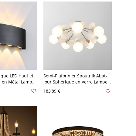
ique LED Haut et
Semi-Plafonnier Spoutnik Abat-
e en Métal Lampe
Jour Sphérique en Verre Lampe
uloir - 110 V-120
Semi-Encastrée Style Moderne -
183,89 €
Blanc 110 V-120 V 8