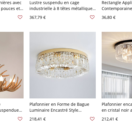
mières avec
Lustre suspendu en cage
Rectangle Appl
5 pouces et
industrielle à 8 têtes métalliques
Contemporaine 
avec tuyau et valve en noir
Lumières Lamp
367,79 €
36,80 €
d'Extérieur - 1
Blanc
e
Plafonnier en Forme de Bague
Plafonnier enca
Suspendue
Luminaire Encastré Style
en cristal noir 
c Décor de
Moderne en Cristal - Or 110 V-
transparent, s
218,41 €
212,41 €
ois Vieilli
120 V 8
V-120 V 59,69 