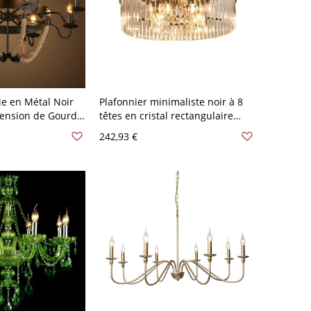
ie en Métal Noir
Plafonnier minimaliste noir à 8
pension de Gourde
têtes en cristal rectangulaire
anvre - 110 V-120
pour salon
242,93 €