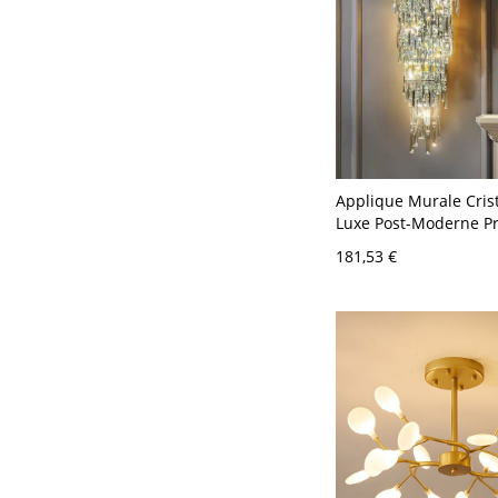
Applique Murale Cris
Luxe Post-Moderne Pr
Niveaux Goutte de Plu
181,53 €
110 V-120 V Argent