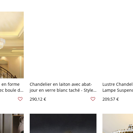
110 V-120 V Or 9 Blanc
e en forme
Chandelier en laiton avec abat-
Lustre Chandeli
ec boule de
jour en verre blanc taché - Style
Lampe Suspend
de 16
Tiffany - 110 V-120 V 8
Traditionnel p
290,12 €
209,57 €
6 ampoules,
V-120 V Transp