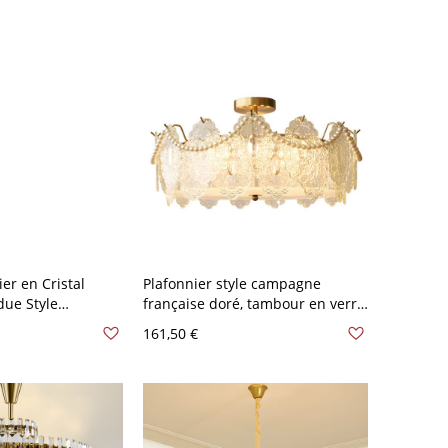
er en Cristal
Plafonnier style campagne
ue Style
française doré, tambour en verre
our Chambre - 110
texturé - 110 V-120 V Roue 59,69
161,50 €
arent 8
cm