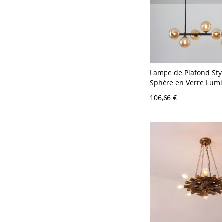
Lampe de Plafond St
Sphère en Verre Lumi
Suspendu pour Salle 
106,66 €
110 V-120 V Noir 7 A