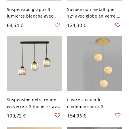
Suspension grappe 3
Suspension métallique
lumières blanche avec
12" avec globe en verre et
rosace ronde, accent bois
accent branche,
68,54 €
124,30 €
et abat-jour ronds en
plafonnier décoratif pour
plastique pour éclairage
coin repas, entrée ou
de salle à manger ou
cuisine, 110V-120V
d’entrée
Suspension noire ronde
Lustre suspendu
en verre à 3 lumières avec
contemporain à 3
rosace linéaire, luminaire
lumières avec globe en
109,72 €
154,96 €
de plafond moderne pour
cristal, finition or, rosace
îlot de cuisine, longueur
ronde de 10" de large,