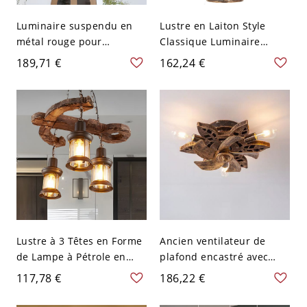
Luminaire suspendu en
Lustre en Laiton Style
métal rouge pour
Classique Luminaire
tambour avec 3 ampoules
Suspendu en Métal Abat-
189,71 €
162,24 €
pour café-restaurant
Jour Cylindre en Verre -
110 V-120 V Laiton 3
Lustre à 3 Têtes en Forme
Ancien ventilateur de
de Lampe à Pétrole en
plafond encastré avec
Noir Abat-Jour en Verre
lames dorées et lumière
117,78 €
186,22 €
Transparent Lampe de
LED/incandescente/fluore
Plafond Style Rustique
scente, 110V-120V, 3