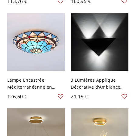
113,76 €
160,95 €
Lumières Plafonnier en
Industriel - 110 V-120 V
Rotin de Bambou avec
Bronze 3
Design de Ramure - Brun
110 V-120 V 31,75 cm
Lampe Encastrée
3 Lumières Applique
Méditerranéenne en
Décorative d'Ambiance
Forme de Dôme en Vitrail
Moderne Métallique Noire
126,60 €
21,19 €
à 2/3/4 Lumières
Lampe Murale LED
Plafonnier pour Chambre
d'Intérieur - Argent 110 V-
- 110 V-120 V Bleu-Brun
120 V Blanc
40,64 cm