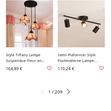
Argent
Télécommande 107,95 cm
Style Tiffany Lampe
Semi-Plafonnier Style
Suspendue Fleur-en
Postmoderne Lampe
Forme Suspension en
Semi-Encastrée en Métal
164,89 €
110,24 €
Vitrail pour Restaurant -
Design de Cylindre - Noir
110 V-120 V Rose 3
110 V-120 V 3
1 / 209