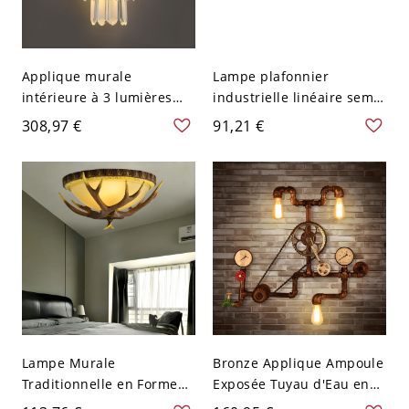
Applique murale
Lampe plafonnier
intérieure à 3 lumières
industrielle linéaire semi-
avec abat-jour en cristal
encastrée à 3 têtes
308,97 €
91,21 €
de roche transparent,
rotatives en fer forgé,
finition dorée - 110 V-120
rouille ionique
V
Lampe Murale
Bronze Applique Ampoule
Traditionnelle en Forme
Exposée Tuyau d'Eau en
de Bol en Verre Dépoli à 3
Métal Lampe Murale Style