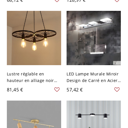
Design Tuyau d'Eau en
pour Bureau - 110 V-120 V
Cuivre Rouge Vieilli
3 Noir
Métallique - 110 V-120 V 3
Cuivre Patiné
Lustre réglable en
LED Lampe Murale Miroir
hauteur en alliage noir
Design de Carré en Acier
minuit rustique, 3, 110V-
Inoxydable Applique
81,45 €
57,42 €
120V, Design 1
Murale Style Simple pour
Salle de Bain - 110 V-120 V
Acier Inoxydable Blanc 3