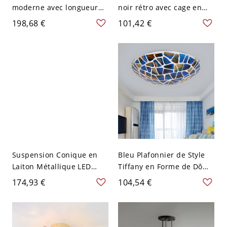
moderne avec longueur
noir rétro avec cage en
de suspension réglable et
diamant à 3 têtes et
198,68 €
101,42 €
abat-jour en verre élégant
corde, avec une coupole
- 110 V-120 V Blanc Crème
ronde
3
Suspension Conique en
Bleu Plafonnier de Style
Laiton Métallique LED
Tiffany en Forme de Dôme
Lampe de Plafond Style
en Verre Craquelé à 2/3/4
174,93 €
104,54 €
Contemporain Abat-Jour
Ampoules Lampe
Goutte de Larme en
Encastrée 12"/16"/19,5"
Cristal Transparent - 110
de Large - Bleu 110 V-120
V-120 V Laiton 3
V 40,64 cm