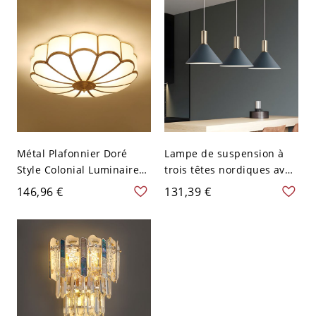
avec Design d'Ancre en
Bois - 110 V-120 V Noir
Métal Plafonnier Doré
Lampe de suspension à
Style Colonial Luminaire
trois têtes nordiques avec
Encastré Fleur-en Forme
abat-jour conique bleu
146,96 €
131,39 €
en Verre Blanc - 110 V-120
foncé et métal - 110 V-120
V 35,56 cm
V Bleu Foncé