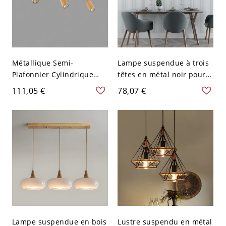
Métallique Semi-
Lampe suspendue à trois
Plafonnier Cylindrique
têtes en métal noir pour
Contemporain Éclairage
plafond linéaire LED
111,05 €
78,07 €
sur Rail au Plafond pour
simple dans le salon avec
Salon - Café Clair 110 V-
lumière blanche
120 V 3
Lampe suspendue en bois
Lustre suspendu en métal