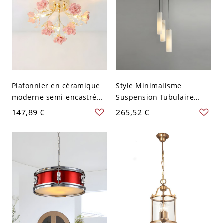
Plafonnier en céramique
Style Minimalisme
moderne semi-encastré
Suspension Tubulaire
avec lumières à broches
Blanche en Marbre à 1
147,89 €
265,52 €
et cristaux - Rose 110 V-
Ampoule Lampe
120 V
Suspendue Intérieure -
110 V-120 V 3 Blanc