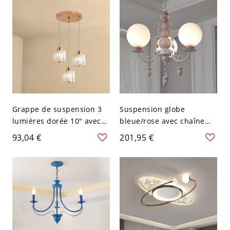
22,5 po
câbles de suspension
réglables de 59
Grappe de suspension 3
Suspension globe
lumières dorée 10" avec
bleue/rose avec chaîne
abat-jour cylindriques en
réglable - 3 Rose 110 V-
93,04 €
201,95 €
verre nervuré et rosace
120 V
ronde pour éclairage de
coin repas ou d’entrée