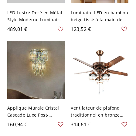
LED Lustre Doré en Métal
Luminaire LED en bambou
Style Moderne Luminaire
beige tissé à la main de
Suspendu avec
style asiatique, plafonnier
489,01 €
123,52 €
Décoration en Cristal -
oblong de 16" de large
110 V-120 V Or 40+60+80
cm Blanc
Applique Murale Cristal
Ventilateur de plafond
Cascade Luxe Post-
traditionnel en bronze
Moderne Prisme Multi-
avec 5 pales en métal et
160,94 €
314,61 €
Niveaux Goutte de Pluie -
composants en cristal
27,94 cm 110 V-120 V
transparent - 110 V-120 V