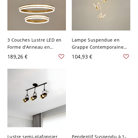
3 Couches Lustre LED en
Lampe Suspendue en
Forme d'Anneau en
Grappe Contemporaine
Acrylique Lampe
en Or Suspension LED en
189,26 €
104,93 €
Suspendue Contemporain
Acrylique en Forme de
Intérieure - 110 V-120 V
Papillon pour Escalier -
Or 40,64 cm+59,69 cm
110 V-120 V Or 3 Blanc
Blanc
Lustre semi-plafonnier
Pendentif Suspendu à 1-