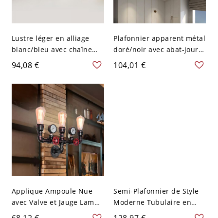
Lustre léger en alliage
Plafonnier apparent métal
blanc/bleu avec chaîne
doré/noir avec abat-jour
réglable - 110 V-120 V
en acrylique - Noir 110 V-
94,08 €
104,01 €
Bleu 3
120 V Gradation à trois
niveaux Ovale
Applique Ampoule Nue
Semi-Plafonnier de Style
avec Valve et Jauge Lampe
Moderne Tubulaire en
Murale Style Industriel
Métal Éclairage sur Rail
68,12 €
128,97 €