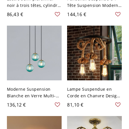
noir à trois têtes, cylindre
Tête Suspension Moderne
métallique rotatif vintage
Abat-Jour Sphérique en
86,43 €
144,16 €
avec poignée pour
Verre - 110 V-120 V
restaurant
Transparent Linéaire
Moderne Suspension
Lampe Suspendue en
Blanche en Verre Multi-
Corde en Chanvre Design
Boule Lampe Suspendue
d'Ampoule Nue Lustre
136,12 €
81,10 €
pour Escalier - 110 V-120
Industriel en Noir - 110 V-
V Bleu 3
120 V Noir 3