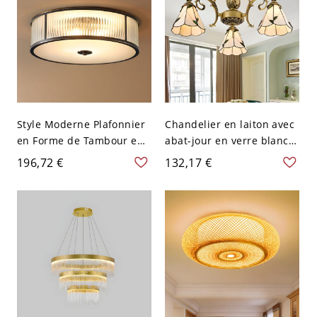
Style Moderne Plafonnier
Chandelier en laiton avec
en Forme de Tambour en
abat-jour en verre blanc
Métal Luminaire Encastré
taché - Style Tiffany - 110
196,72 €
132,17 €
avec Abat-Jour en Verre -
V-120 V 3
Noir 110 V-120 V 35,56 cm