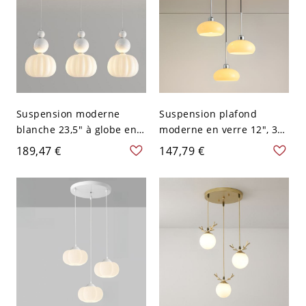
Suspension moderne
Suspension plafond
blanche 23,5" à globe en
moderne en verre 12", 3
verre avec cadre
lumières, argent, avec
189,47 €
147,79 €
métallique pour salles à
structure métallique
manger, îlots de cuisine et
suspendue, pour salle à
éclairage de plafond
manger ou îlot de cuisine,
décoratif
110V-120V