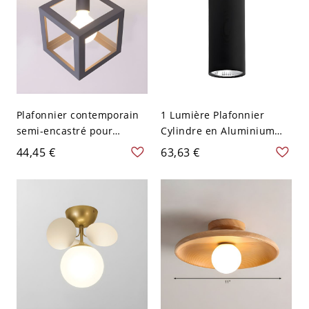
Plafonnier contemporain
1 Lumière Plafonnier
semi-encastré pour
Cylindre en Aluminium
chambre carrée en métal
Lampe Encastrée Style
44,45 €
63,63 €
gris avec 1 ampoule
Moderne - Noir 110 V-120
V 30,48 cm Blanc