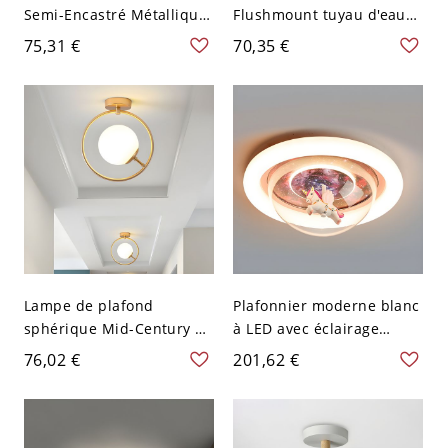
Semi-Encastré Métallique
Flushmount tuyau d'eau
avec Décor de Cristal
en métal industriel LED
75,31 €
70,35 €
Semi-Plafonnier pour
Semi Flush plafonnier
Couloir - 110 V-120 V Noir
pour la cuisine
A
Lampe de plafond
Plafonnier moderne blanc
sphérique Mid-Century en
à LED avec éclairage
verre blanc avec 1
d'ambiance - 110 V-120 V
76,02 €
201,62 €
ampoule, lumière semi-
Licorne
encastrée pour le hall
d'entrée avec anneau
doré