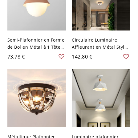
Semi-Plafonnier en Forme
Circulaire Luminaire
de Bol en Métal à 1 Tête
Affleurant en Métal Style
Montage Semi-Encastré
Minimalisme Plafonnier
73,78 €
142,80 €
Moderne avec Abat-Jour
LED pour Corridor - Noir
en Verre Blanc de Boule -
110 V-120 V Blanc
Rose 110 V-120 V
Métallique Plafonnier
Luminaire plafonnier