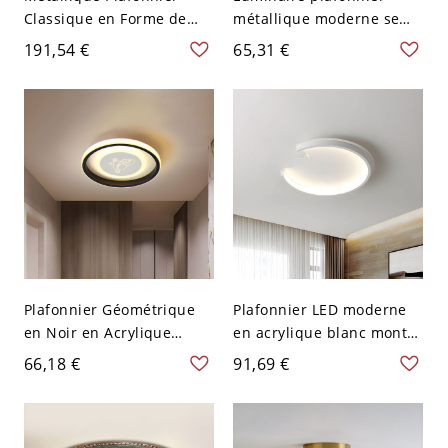
Classique en Forme de
métallique moderne semi-
Cage de Bol Luminaire
encastré en bois
191,54 €
65,31 €
Encastré avec Décor de
géométrique pour 1
Cristal Clair - 110 V-120 V
ampoule - 110 V-120 V
3 Noir
Blanc
Plafonnier Géométrique
Plafonnier LED moderne
en Noir en Acrylique
en acrylique blanc monté
Lampe Encastrée LED
au plafond, style blanc
66,18 €
91,69 €
Style Moderne - Noir 110
coquille d'œuf, pour
V-120 V Panda
chambre