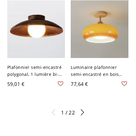
Libellule - Laiton 110 V-
- Bleu 110 V-120 V
120 V A
Plafonnier semi-encastré
Luminaire plafonnier
polygonal, 1 lumière bi-
semi-encastré en bois
pin simple en alliage avec
moderne avec abat-jour
59,01 €
77,64 €
abat-jour vitré, 110V-120V,
en verre blanc - Orange
noyer
110 V-120 V
1 / 22