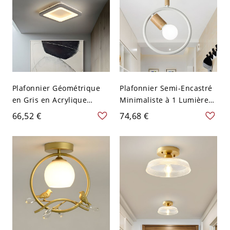
Plafonnier Géométrique
Plafonnier Semi-Encastré
en Gris en Acrylique
Minimaliste à 1 Lumière
Lampe Encastrée LED
en Fer Blanc et Bois
66,52 €
74,68 €
Style Moderne pour
Chambre à Coucher - 110
V-120 V Gris Blanc Carré