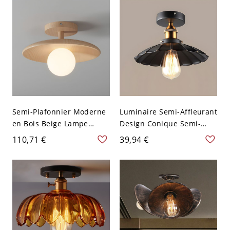
laiton antique
Laiton 110 V-120 V
Semi-Plafonnier Moderne
Luminaire Semi-Affleurant
en Bois Beige Lampe
Design Conique Semi-
Semi-Encastrée 1 Tête
Plafonnier Industriel en
110,71 €
39,94 €
Abat-Jour Boule en Verre -
Métal Noir 1 Tête - Noir
Bois 110 V-120 V 27,94 cm
110 V-120 V 25,4 cm