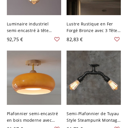
Luminaire industriel
Lustre Rustique en Fer
semi-encastré à tête
Forgé Bronze avec 3 Têtes
unique en verre ambré
pour Plafond de Cuisine
92,75 €
82,83 €
pour plafond bas
Plafonnier semi-encastré
Semi-Plafonnier de Tuyau
en bois moderne avec
Style Steampunk Montage
abat-jour en verre blanc,
Semi-Encastré en Métal