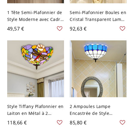
1 Tête Semi-Plafonnier de
Semi-Plafonnier Boules en
Style Moderne avec Cadre
Cristal Transparent Lampe
de Diamant Doré en Métal
Semi-Encastrée à 1-Tête
49,57 €
92,63 €
Lampe Encastrée pour
Style Contemporain avec
Couloir - 110 V-120 V Or
Auvent Rond en Laiton -
Laiton 110 V-120 V
Style Tiffany Plafonnier en
2 Ampoules Lampe
Laiton en Métal à 2
Encastrée de Style
Ampoules avec Abat-Jour
Traditionnel en Forme de
118,66 €
85,80 €
de Bol en Vitrail Lampe
Dôme en Verre Jaune/Bleu
Encastrée avec Motif de
Plafonnier pour Chambre