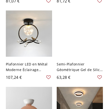
81,07 €
81,72 €
10 à 14 pouces - Orange
Noir - 110 V-120 V Style 6
110 V-120 V
Plafonnier LED en Métal
Semi-Plafonnier
Moderne Éclairage
Géométrique Gel de Silice
Encastré à Abat-Jour en
Lampe Semi-Encastrée
107,24 €
63,28 €
Verre Clair Sphérique -
Moderne 2-Lumière - Noir
110 V-120 V Oiseau Noir
110 V-120 V Carré
Blanc