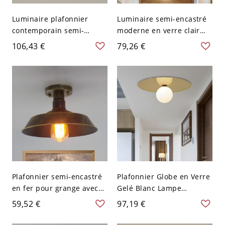
Luminaire plafonnier
Luminaire semi-encastré
contemporain semi-
moderne en verre clair
encastré en métal doré
pour plafond de grange
106,43 €
79,26 €
avec oiseau et décoration
avec 1 ampoule dorée
en cristal
pour couloir
Plafonnier semi-encastré
Plafonnier Globe en Verre
en fer pour grange avec
Gelé Blanc Lampe
abat-jour, 1 ampoule,
Encastrée à 1 Ampoule
59,52 €
97,19 €
lumière de plafond pour
Style Contemporain avec
salon de style ferme en
Plaque Ronde en Laiton -