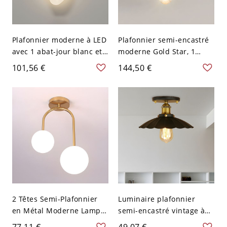
Plafonnier moderne à LED
Plafonnier semi-encastré
avec 1 abat-jour blanc et
moderne Gold Star, 1
base d'ampoule SMD - 110
lumière, 10-14 pouces,
101,56 €
144,50 €
V-120 V Double Feuilles
LED/incandescent/fluores
cent - 110 V-120 V
2 Têtes Semi-Plafonnier
Luminaire plafonnier
en Métal Moderne Lampe
semi-encastré vintage à
de Plafond à Abat-Jour en
ampoule unique en métal
77,11 €
49,07 €