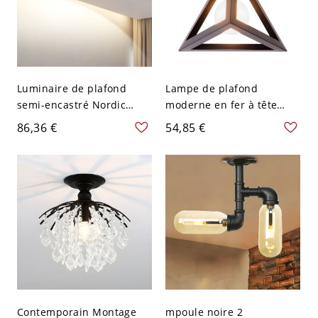
Luminaire de plafond
Lampe de plafond
semi-encastré Nordic
moderne en fer à tête
Barn Shade avec une tête
unique en forme de
86,36 €
54,85 €
en métal gris métallique
triangle semi-encastrée
pour la chambre
en gris pour chambre
Contemporain Montage
mpoule noire 2