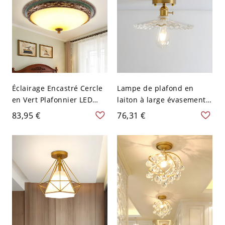
Éclairage Encastré Cercle
Lampe de plafond en
en Vert Plafonnier LED
laiton à large évasement,
Style Rustique avec Abat-
verre clair nervuré
83,95 €
76,31 €
Jour Bol en Verre Blanc -
moderne, 1 ampoule,
Vert 110 V-120 V
luminaire semi-encastré
pour couloir