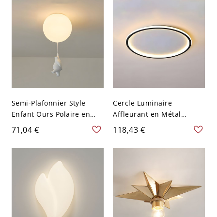
Semi-Plafonnier Style
Cercle Luminaire
Enfant Ours Polaire en
Affleurant en Métal
Blanc en Métal Luminaire
Plafonnier LED
71,04 €
118,43 €
Semi-Encastré 1 Tête -
Minimaliste pour Salon -
Blanc 110 V-120 V Debout
110 V-120 V Blanc 30,48
cm Noir