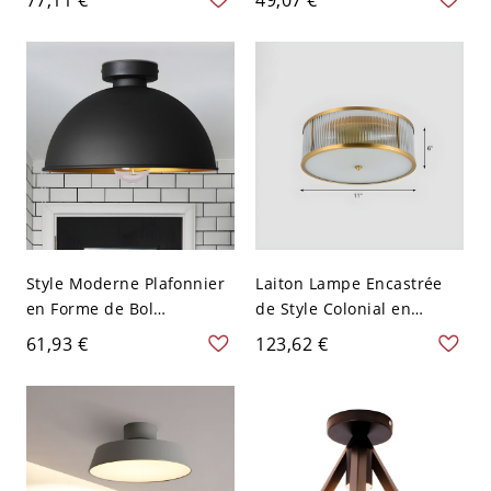
Verre de Sphère - Or 110
noir avec bordure
V-120 V Blanc Laiteux
festonnée
Style Moderne Plafonnier
Laiton Lampe Encastrée
en Forme de Bol
de Style Colonial en
Métallique à 1 Ampoule
Forme de Tambour en
61,93 €
123,62 €
Luminaire Affleurant pour
Métal Plafonnier avec
Cuisine - 110 V-120 V Noir
Abat-Jour en Verre Dépoli
- 110 V-120 V 2 Laiton