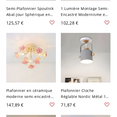
Semi-Plafonnier Spoutnik
1 Lumière Montage Semi-
Abat-Jour Sphérique en
Encastré Modernisme en
Verre Lampe Semi-
Forme de Disque en Bois
125,57 €
102,28 €
Encastrée Style Moderne -
Semi-Plafonnier pour
Blanc 110 V-120 V 1
Cuisine - 110 V-120 V Bois
Plafonnier en céramique
Plafonnier Cloche
moderne semi-encastré
Réglable Nordic Métal 1
avec lumières à broches
Ampoule Spot de Couloir
147,89 €
71,87 €
et cristaux - Rose 110 V-
en Gris avec Poignée
120 V