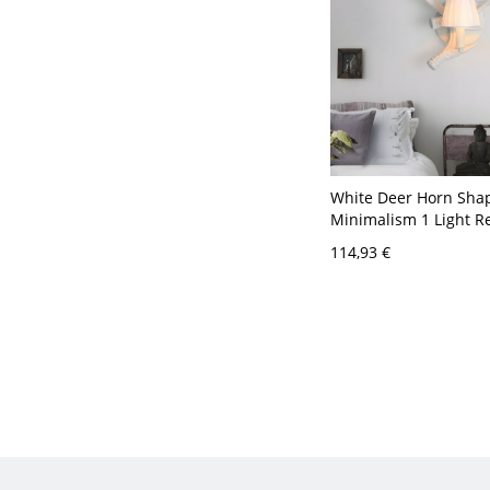
White Deer Horn Sha
Minimalism 1 Light R
Lamp Fixture with/wit
114,93 €
Pleated Shade - 110 A
Blanco Con pantalla