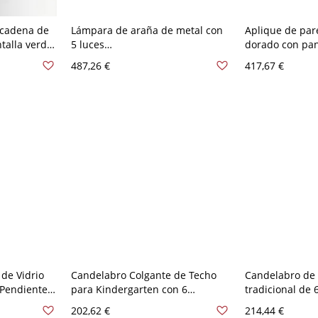
 cadena de
Lámpara de araña de metal con
Aplique de par
ntalla verde
5 luces
dorado con pant
al, 110V-
LED/incandescentes/fluorescentes
beige para uso 
487,26 €
417,67 €
y cristales claros - 110 A 120 V
A 120 V Con pa
Con pantalla
de Vidrio
Candelabro Colgante de Techo
Candelabro de 
z Pendiente
para Kindergarten con 6
tradicional de 
eño de
Bombillas y Cristales en Amarillo
sombra para sa
202,62 €
214,44 €
 - 110 A 120
con Pantalla