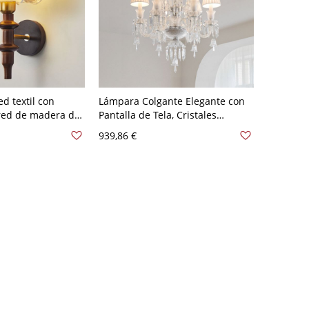
d textil con
Lámpara Colgante Elegante con
red de madera de
Pantalla de Tela, Cristales
riba, 1 luz
Transparentes en Cadena
939,86 €
lla blanca, 110V-
Ajustable - 6 110 A 120 V Con
n pantalla
pantalla