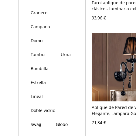
Farol aplique de pare
clásico - luminaria ex
Granero
aluminio fundido a p
93,96 €
pantalla de vidrio acu
Campana
120 V 41,91 cm Con pa
Domo
Tambor
Urna
Bombilla
Estrella
Lineal
Aplique de Pared de 
Doble vidrio
Elegante, Lámpara Gó
con Gotas de Cristal 
71,34 €
Swag
Globo
A 120 V Con pantalla 