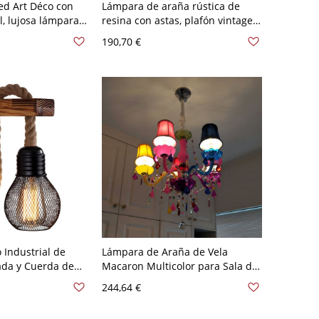
ed Art Déco con
Lámpara de araña rústica de
al, lujosa lámpara
resina con astas, plafón vintage
ada y negra para
de cuernos de ciervo sintéticos
190,70 €
de estar - Dorado
para cabaña y lodge - 110 A 120
n pantalla
V Blanco 3 Con pantalla
 Industrial de
Lámpara de Araña de Vela
da y Cuerda de
Macaron Multicolor para Sala de
ón 110 A 120 V
Estar - 110 A 120 V Con pantalla 5
244,64 €