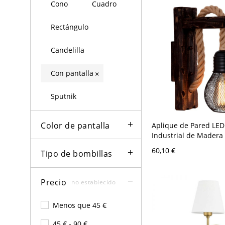
Cono
Cuadro
Rectángulo
Candelilla
Con pantalla
×
Sputnik
Color de pantalla
Aplique de Pared LED
Industrial de Madera 
Con/Sin Pantalla para
60,10 €
Tipo de bombillas
Café y Sala de Estar 
A 120 V Con pantalla
Precio
no establecido
Menos que 45 €
45 € - 90 €