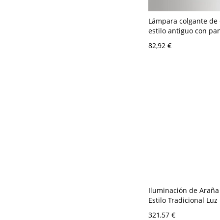
Lámpara colgante de
estilo antiguo con pa
para uso no residenci
82,92 €
120V, con pantalla
Iluminación de Araña 
Estilo Tradicional Lu
de Candelero con Dis
321,57 €
Perlas Claro para Sala