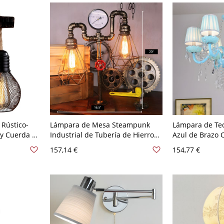
 Rústico-
Lámpara de Mesa Steampunk
Lámpara de Te
y Cuerda -
Industrial de Tubería de Hierro
Azul de Brazo 
 Granero,
con Acabado de Bronce Vintage -
Cadenas de Cris
157,14 €
154,77 €
- Marrón 110
110 A 120 V Bronce Con pantalla
110 A 120 V Co