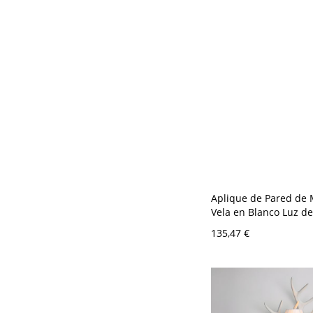
V 6 Dorado Con panta
Aplique de Pared de 
Vela en Blanco Luz d
Modernista 1 Cabeza
135,47 €
Corredor - Blanco 110
Con pantalla