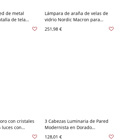
ed de metal
Lámpara de araña de velas de
alla de tela
vidrio Nordic Macron para
residencial - 110
habitación infantil - 110 A 120 V
251,98 €
ntalla
Dorado 6 Con pantalla
oro con cristales
3 Cabezas Luminaria de Pared
6 luces con
Modernista en Dorado
la de estar
Iluminación de Pared de Metal
128,01 €
de Candelas para Salón - Dorado