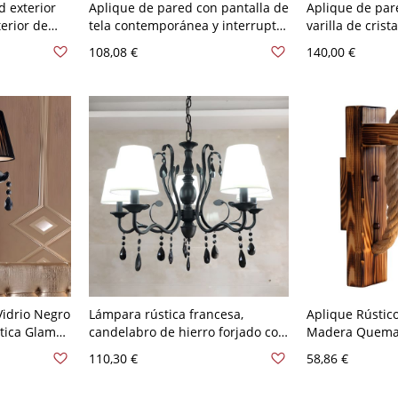
d exterior
Aplique de pared con pantalla de
Aplique de par
terior de
tela contemporánea y interruptor
varilla de crist
resión con
integrado - Negro Blanco 110 A
de tocador dor
108,08 €
140,00 €
oso - 110 A
120 V Con pantalla
pasillo y sala 
ntalla Café
110 A 120 V Co
Vidrio Negro
Lámpara rústica francesa,
Aplique Rústico
tica Glam
candelabro de hierro forjado con
Madera Quema
- Negro 110
gotas de cristal - 5 Negro 110 A
Cáñamo - Marr
110,30 €
58,86 €
1
120 V Con pantalla
Con pantalla