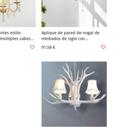
ntes estilo
Aplique de pared de nogal de
múltiples cabezas
mediados de siglo con
tar - 3 110 A 120 V
interruptor de cadena y pantalla
91,58 €
de tela texturizada para
dormitorio - 110 A 120 V Con
pantalla