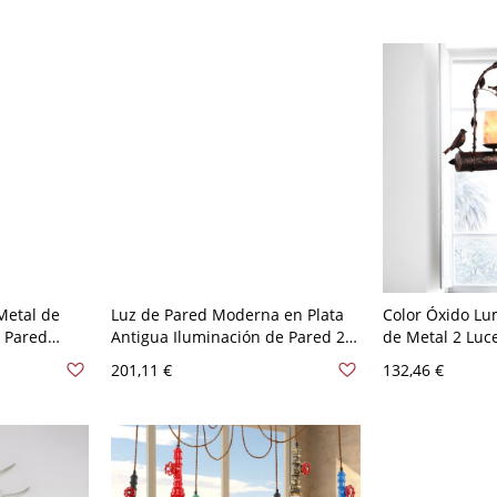
lla
Metal de
Luz de Pared Moderna en Plata
Color Óxido Lu
e Pared
Antigua Iluminación de Pared 2
de Metal 2 Luc
 para
Cabezas de Metal con Pantalla
Pendiente Rura
201,11 €
132,46 €
 A 120 V
de Tela de Campanilla - 110 A
Pájaros - Rústi
120 V Con pantalla Plata
pantalla
envejecida