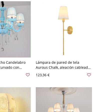
cho Candelabro
Lámpara de pared de tela
Curvado con
Aurous Chalk, aleación cableada,
tal Claro - Azul
110V-120V, con pantalla
123,36 €
n pantalla