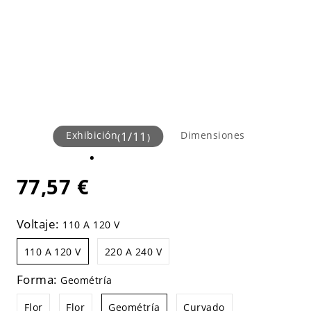
Exhibición
1
/
11
Dimensiones
(
)
77,57 €
Voltaje:
110 A 120 V
110 A 120 V
220 A 240 V
Forma:
Geométría
Flor
Flor
Geométría
Curvado