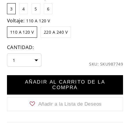
3
4
5
6
Voltaje:
110 A 120 V
110 A 120 V
220 A 240 V
CANTIDAD:
1
SKU: SKU987749
AÑADIR AL CARRITO DE LA
COMPRA
Añadir a la Lista de Deseos