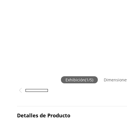
Exhibición
(
1
/
5
)
Dimensione
Detalles de Producto