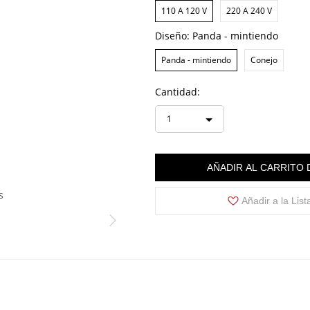
110 A 120 V
220 A 240 V
Diseño:
Panda - mintiendo
Panda - mintiendo
Conejo
Cantidad:
1
AÑADIR AL CARRITO
s
Añadir a la Lis