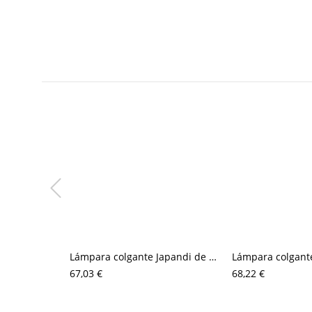
Lámpara colgante Japandi de travertino natural, mini lámpara colgante de piedra con detalles de madera
67,03 €
68,22 €