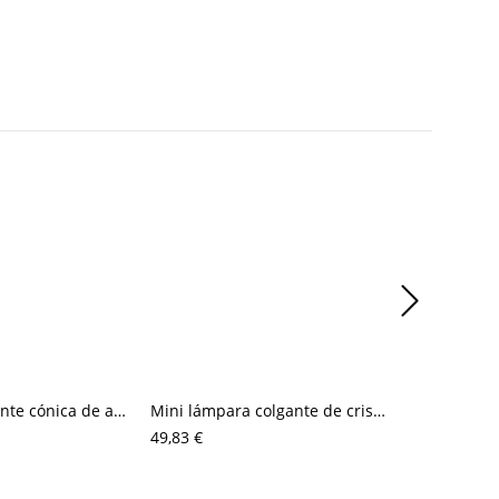
Lámpara colgante cónica de aluminio escandinavo, acabado mate, para isla de cocina y comedor
Mini lámpara colgante de cristal geométrico de lujo, acabado latón cepillado para isla de cocina o bar
49,83 €
74,74 €