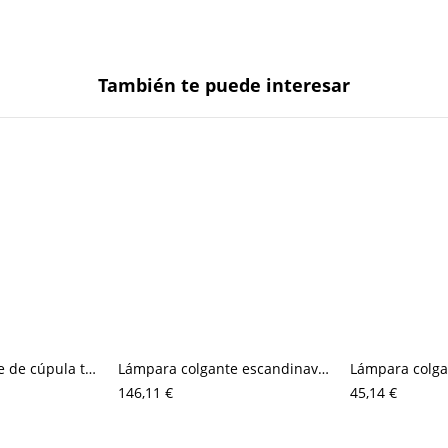
También te puede interesar
Lámpara colgante de cúpula texturizada moderna orgánica, luminaria colgante wabi-sabi para isla de cocina
Lámpara colgante escandinava escalonada, luminaria de pantalla mate en capas con acento dorado para comedor
146,11 €
45,14 €