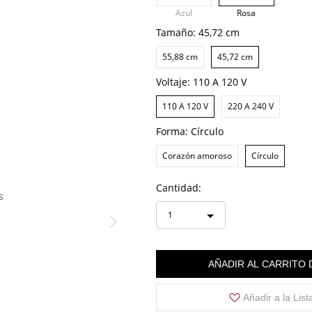
Azul
Rosa
Tamaño:
45,72 cm
55,88 cm
45,72 cm
Voltaje:
110 A 120 V
110 A 120 V
220 A 240 V
Forma:
Círculo
Corazón amoroso
Círculo
Cantidad:
s
1
AÑADIR AL CARRITO
Añadir a la Lis