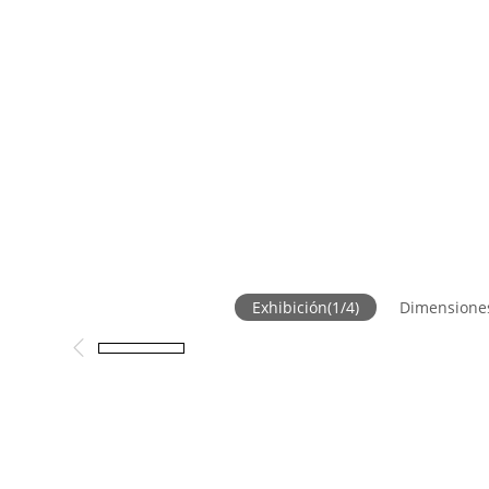
Exhibición
(
1
/
4
)
Dimensione