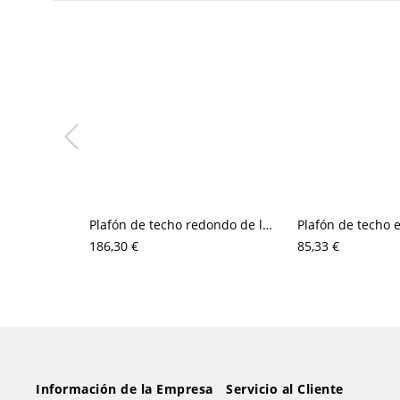
Plafón de techo redondo de lujo con halo de resina texturizada tipo hielo y acabado metálico cepillado
186,30 €
85,33 €
Información de la Empresa
Servicio al Cliente