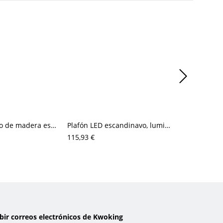
Plafón de techo de madera estilo Japandi, pantalla plisada crema con ambiente LED ajustable
Plafón LED escandinavo, luminaria creativa regulable con acento en tono madera, temperatura de color ajustable para dormitorio infantil
115,93 €
82,52 €
ibir correos electrónicos de Kwoking