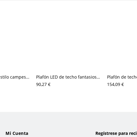
Plafón de techo estilo campestre francés con detalles en relieve floral ornamentado
Plafón LED de techo fantasioso con atenuación regulable para habitación infantil
90,27 €
154,09 €
Mi Cuenta
Regístrese para rec