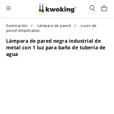
Muebles de sala de estar
Iluminación exterior
Iluminación interior
TODOS LOS MUEBLES DE SALÓN
Comprar por categoría
TODA LA ILUMINACIÓN PARA
Iluminación
Lámpara de pared
Luces de
OTROS ESPACIOS
pared empotradas
SELECCIONES DESTACADAS
COMPRAR POR ESTILO
Lámpara de pared negra industrial de
COMPRAR POR CATEGORÍA
metal con 1 luz para baño de tubería de
COMPRAR POR ESTILO
Shop by Colors
agua
COMPRAR POR ESTILO
Comprar por características
COMPRAR POR DISEÑO
COMPRAR POR COLOR
Comprar por material
COMPRAR POR DIMENSIONES