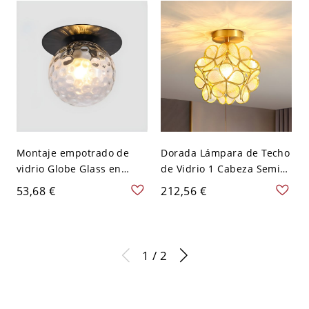
V Transparente
Dorado 110 A 120 V
Montaje empotrado de
Dorada Lámpara de Techo
vidrio Globe Glass en
de Vidrio 1 Cabeza Semi
estilo artístico moderno,
Plafón Colonial para
53,68 €
212,56 €
accesorio de techo de
Corredor - Dorado 110 A
hierro - Negro 110 A 120 V
120 V Flor
Transparente
1 / 2