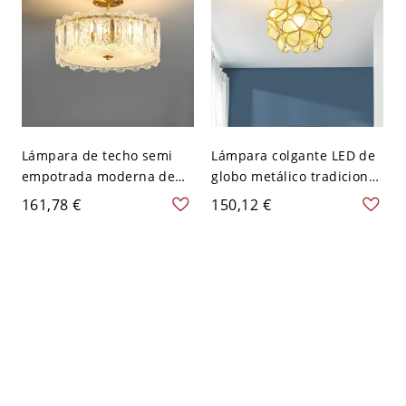
Lámpara de techo semi
Lámpara colgante LED de
empotrada moderna de
globo metálico tradicional
tambor de vidrio
de 10 pulgadas para uso
161,78 €
150,12 €
transparente con fuente
residencial
de alimentación de
semiempotrada - 110 A
bombilla LED - 110 A 120
120 V
V 40,64 cm