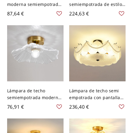
moderna semiempotrada
semiempotrada de estilo
con vidrio de agua y
moderno con tambor
87,64 €
224,63 €
diseño geométrico en
dorado y 8 pantallas de
dorado - 110 A 120 V
vidrio transparente con
agua - 110 A 120 V
Lámpara de techo
Lámpara de techo semi
semiempotrada moderna
empotrada con pantalla
de geometría dorada con
blanca y cristal hacia
76,91 €
236,40 €
pantalla de vidrio de agua
abajo en estilo moderno -
- 110 A 120 V
110 A 120 V Negro 40,64
cm