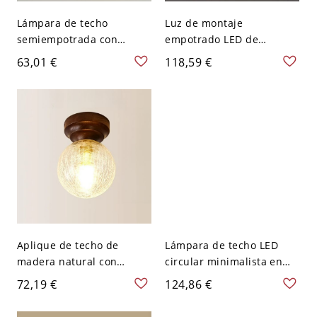
Lámpara de techo
Luz de montaje
semiempotrada con
empotrado LED de
pantalla vítrea,
aleación Aurous 1 de
63,01 €
118,59 €
LED/incandescente/fluore
vidrio para uso
scente, 1 luz de aleación
residencial, 110V-120V, 6"
áurea, transparente,
110V-120V
Aplique de techo de
Lámpara de techo LED
madera natural con
circular minimalista en
pantalla de vidrio, luz
marfil con pantalla de
72,19 €
124,86 €
LED/incandescente/fluore
vidrio blanco - 110 A 120 V
scente, forma angular, 1
30,48 cm Luz cálida