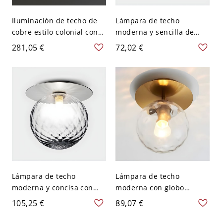
Iluminación de techo de
Lámpara de techo
cobre estilo colonial con
moderna y sencilla de
pantalla de vidrio y
forma esférica de hierro
281,05 €
72,02 €
montaje empotrado de
con 1 luz para sala de
cilindro - 110 A 120 V
estar - Dorado 110 A 120 V
40,64 cm
Transparente
Lámpara de techo
Lámpara de techo
moderna y concisa con
moderna con globo
globo de hierro
artístico, metal
105,25 €
89,07 €
electroplateado y pantalla
electroplateado y pantalla
de vidrio - Plata 110 A 120
de vidrio ondulado -