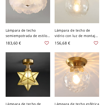
Lámpara de techo
Lámpara de techo de
semiempotrada de estilo
vidrio con luz de montaje
moderno con pantalla de
empotrado de 1 luz y
183,60 €
156,68 €
vidrio transparente para
diseño geométrico
uso residencial - 110 A
nórdico para pasillos -
120 V 45,72 cm
110 A 120 V Globo
Lámpara de techo de
Lámpara de techo esférica