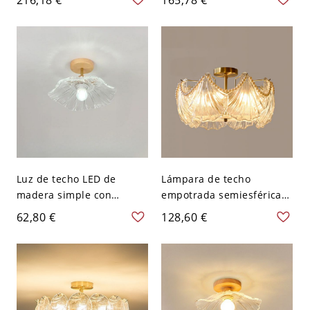
vidrio transparente de
pantallas de vidrio
agua - 110 A 120 V 40,64
transparente con agua -
cm
110 A 120 V 40,64 cm
Luz de techo LED de
Lámpara de techo
madera simple con
empotrada semiesférica
pantalla de vidrio
de geometría dorada
62,80 €
128,60 €
transparente - Madera
elegante con pantalla de
110 A 120 V 27,94 cm
vidrio para decoración
moderna del hogar - 110
A 120 V 45,72 cm perla
Transparente