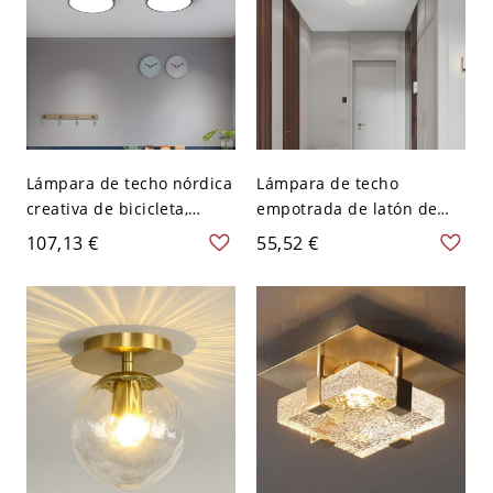
Lámpara de techo nórdica
Lámpara de techo
creativa de bicicleta,
empotrada de latón de
plafón LED para
mediados de siglo, globo
107,13 €
55,52 €
dormitorio infantil y
de vidrio para pasillo
guardería - 110 A 120 V
dormitorio, lámpara de
Gris Luz cálida
entrada de perfil bajo -
110 A 120 V Transparente