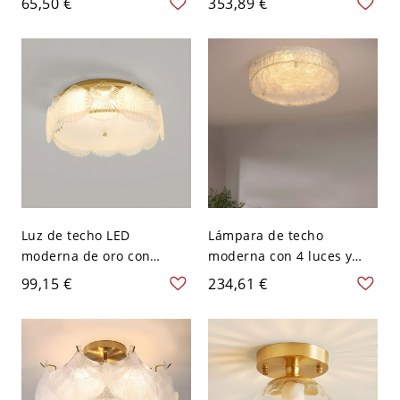
65,50 €
353,89 €
pantalla blanca y luces
transparente con efecto
LED - 110 A 120 V 9.1"
de agua - 110 A 120 V
(23cm)
46,99 cm
Luz de techo LED
Lámpara de techo
moderna de oro con
moderna con 4 luces y
pantalla de vidrio
cilindro de vidrio
99,15 €
234,61 €
transparente para uso
transparente - 110 A 120
residencial - 110 A 120 V
V 40,64 cm
40,64 cm Caparazón