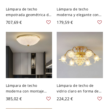
Lámpara de techo
Lámpara de techo
empotrada geométrica de
moderna y elegante con
níquel cepillado moderno
pantalla de vidrio y
707,69 €
179,59 €
con pantalla de vidrio
montaje empotrado en
transparente de agua -
tambor de color blanco -
110 A 120 V 59,69 cm
110 A 120 V 40,64 cm
Lámpara de techo
Lámpara de techo de
moderna con montaje
vidrio claro en forma de
empotrado en tambor
campana elegante para
385,02 €
224,22 €
dorado y pantalla de
ambiente contemporáneo
vidrio transparente con
- Dorado 110 A 120 V