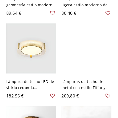
geometría estilo moderno
ligera estilo moderno de
con vidrio y 1 luz - 110 A
vidrio para restaurante -
89,64 €
80,40 €
120 V 20,32 cm Claro y
110 A 120 V Vidrio de
texturizado
Agua
Lámpara de techo LED de
Lámparas de techo de
vidrio redonda
metal con estilo Tiffany
posmoderna para sala de
para sala de estar con
182,56 €
209,80 €
estar - 110 A 120 V 40,64
geometría - 110 A 120 V
cm Vidrio de Agua
Transparente 3