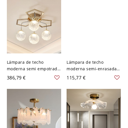
agua - 110 A 120 V 30,48
64,77 cm
cm
Lámpara de techo
Lámpara de techo
moderna semi empotrada
moderna semi-enrasada
en oro con globos de
con acabado dorado y
386,79 €
115,77 €
vidrio transparente - 110
pantalla de vidrio de agua
A 120 V 4
- 110 A 120 V