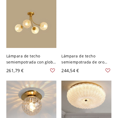
luz de montaje superficial
para uso residencial,
110V-120V, nogal
Lámpara de techo
Lámpara de techo
semiempotrada con globo
semiempotrada de oro
de vidrio de agua dorado
elegante con pantallas de
261,79 €
244,54 €
moderno - 110 A 120 V 4
vidrio transparente - 110
Transparente
A 120 V 40,64 cm Estilo 1