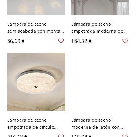
Lámpara de techo
Lámpara de techo
semiacabada con montaje
empotrada moderna de
en semiempotrado de
metal dorado geométrico
86,69 €
184,32 €
aleación aurea con bi-pin
con pantalla de vidrio
de 1 luz y pantalla de
transparente - 110 A 120
vidrio esférico, diseño 1,
V 40,64 cm
110V-120V, transparente
Lámpara de techo
Lámpara de techo
empotrada de círculo
moderna de latón con
plateado con pantalla de
montaje semiempotrado y
216,18 €
165,78 €