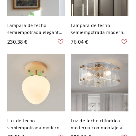
Lámpara de techo
Lámpara de techo
semiempotrada elegante
semiempotrada moderna
de cilindro dorado con
en oro con pantalla de
230,38 €
76,04 €
pantalla de vidrio hacia
vidrio transparente hacia
abajo - 110 A 120 V 40,64
abajo - 110 A 120 V
cm
Volante
Luz de techo
Luz de techo cilíndrica
semiempotrada moderna
moderna con montaje al
de madera natural con
ras y pantalla de vidrio