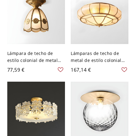
Lámpara de techo de
Lámparas de techo de
estilo colonial de metal
metal de estilo colonial
con 1 luz montada en el
con fijación al techo en
77,59 €
167,14 €
techo en bronce - 110 A
bronce - 110 A 120 V 3
120 V 17,78 cm
Diamante