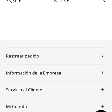
36,30 €
61,13 €
62,1
Rastrear pedido
Información de la Empresa
Servicio al Cliente
Mi Cuenta