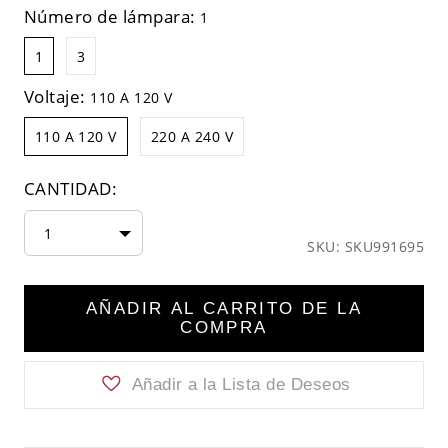
Número de lámpara:
1
1
3
Voltaje:
110 A 120 V
110 A 120 V
220 A 240 V
CANTIDAD:
1
SKU: SKU991695
AÑADIR AL CARRITO DE LA
COMPRA
Añadir a la Lista de Deseos