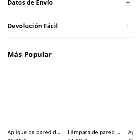
Datos de Envío
Devolución Fácil
Más Popular
Aplique de pared de tiza claro de 1 luz con pantalla de hierro fundido ambiental, cableado directo
Lámpara de pared blanca con pantalla acrílica para dormitorio