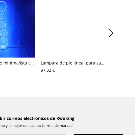
Lámpara de pie minimalista creativa metálica para sala de estar
Lámpara de pie lineal para sala de estar, acrílico, estilo sencillo, LED, de trabajo, en plata
97,32 €
84,21 €
ibir correos electrónicos de Kwoking
mo y lo mejor de nuestra familia de marcas!