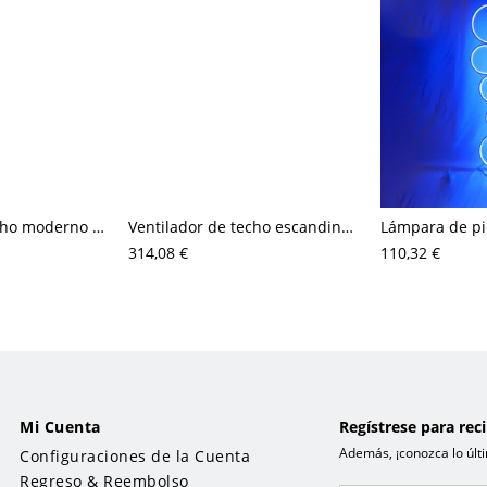
Ventilador de techo moderno de montaje al ras con luz LED, motor DC silencioso y control remoto
Ventilador de techo escandinavo de madera maciza con luz LED regulable y motor DC silencioso
314,08 €
110,32 €
Mi Cuenta
Regístrese para rec
Además, ¡conozca lo últi
Configuraciones de la Cuenta
Regreso & Reembolso