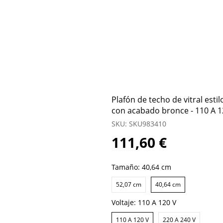
Plafón de techo de vitral esti
con acabado bronce - 110 A 1
SKU: SKU983410
111,60 €
Tamaño:
40,64 cm
52,07 cm
40,64 cm
Voltaje:
110 A 120 V
110 A 120 V
220 A 240 V