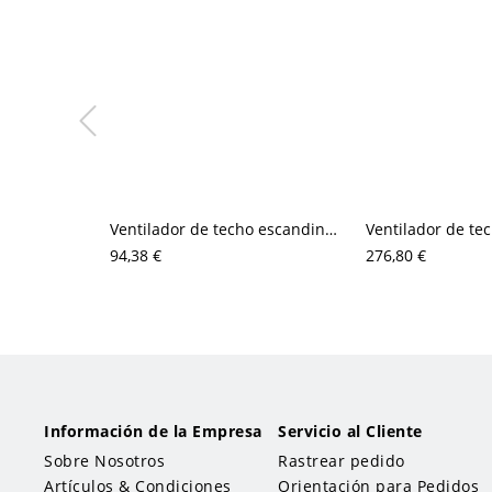
Ventilador de techo escandinavo de montaje al ras con luz LED, motor DC silencioso de 6 velocidades, diseño de perfil bajo
94,38 €
276,80 €
Información de la Empresa
Servicio al Cliente
Sobre Nosotros
Rastrear pedido
Artículos & Condiciones
Orientación para Pedidos