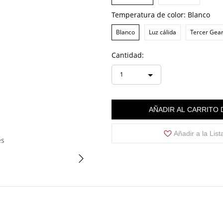
Temperatura de color:
Blanco
Blanco
Luz cálida
Tercer Gea
Cantidad:
1
AÑADIR AL CARRITO
Añadir a la Lis
es