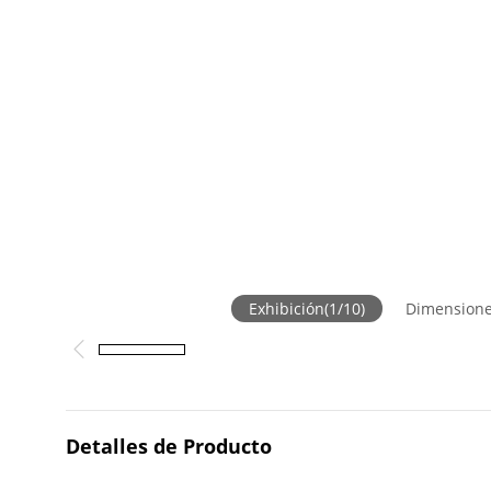
Exhibición
(
1
/
10
)
Dimension
Detalles de Producto