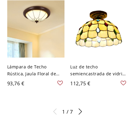
Curvado
Lámpara de Techo
Luz de techo
Rústica, Jaula Floral de
semiencastrada de vidrio
Bronce Vintage para
emplomado estilo Tiffany
93,76 €
112,75 €
Dormitorio, Pasillo,
hecha a mano - 110 A 120
Entrada - 110 A 120 V
V Amarillo
31,75 cm Estilo 1
1 / 7