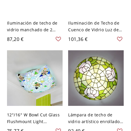
Iluminación de techo de
Iluminación de Techo de
vidrio manchado de 2
Cuenco de Vidrio Luz de
luces en cúpula de rejilla
Techo Tiffany en Marrón
87,20 €
101,36 €
azul claro, 12" W
para Habitación - Marrón
110 A 120 V 30,48 cm
12"/16" W Bowl Cut Glass
Lámpara de techo de
Flushmount Light
vidrio artístico enrollado a
Victorian 2/3 Heads
mano en estilo Tiffany
75,77 €
92,40 €