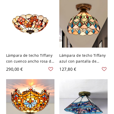
110 A 120 V 40,64 cm
Blanco
Lámpara de techo Tiffany
Lámpara de techo Tiffany
con cuenco ancho rosa de
azul con pantalla de
12" de ancho y 3 cabezas
concha joya
290,00 €
127,80 €
conchas para pasillo