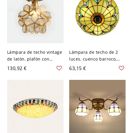
Lámpara de techo vintage
Lámpara de techo de 2
de latón, plafón con
luces, cuenco barroco,
pétalos de flor de vidrio
vidrio emplomado
130,92 €
63,15 €
texturizado, decoración
amarillo con patrón de
boho artesanal - Dorado
tulipanes, plafón, 10" de
110 A 120 V
ancho