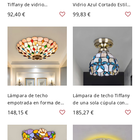
Tiffany de vidrio
Vidrio Azul Cortado Estilo
manchado en tonos beige
Tiffany 2 Luces Latón
92,40 €
99,83 €
para techo de cocina -
Antiguo Montaje Semi
Beige 110 A 120 V 30,48
Empotrado con Patrón de
cm
Pétalos, 12" Ancho
Lámpara de techo
Lámpara de techo Tiffany
empotrada en forma de
de una sola cúpula con
cesta con vidrio cortado
carcasa de latón y
148,15 €
185,27 €
Tiffany, 3 bombillas, color
decoración de joyas,
beige con gemas de
montaje empotrado,
cabujón, 16" de ancho
ancho de 5"