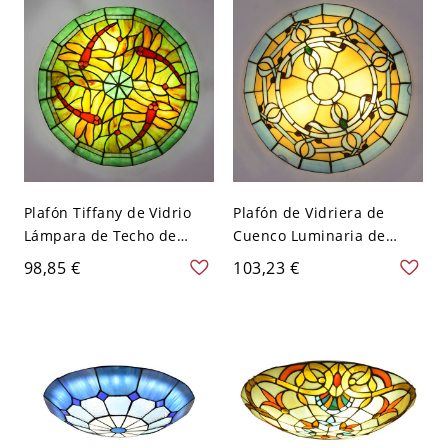
Plafón Tiffany de Vidrio
Plafón de Vidriera de
Lámpara de Techo de
Cuenco Luminaria de
Vitral en Verde para
Techo Tiffany para
98,85 €
103,23 €
Habitación - Verde 110 A
Habitación - Amarillo 110
120 V 30,48 cm
A 120 V 30,48 cm