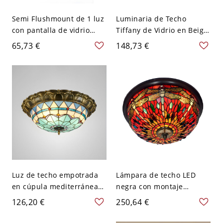
Semi Flushmount de 1 luz
Luminaria de Techo
con pantalla de vidrio
Tiffany de Vidrio en Beige
colorido estilo Tiffany,
Lámpara de Techo de
65,73 €
148,73 €
interior - Blanco 110 A 120
Cuenco para Dormitorio -
V
Beige 110 A 120 V 30,48
cm
Luz de techo empotrada
Lámpara de techo LED
en cúpula mediterránea
negra con montaje
con vidrio artístico
empotrado de vidrio rojo
126,20 €
250,64 €
enrollado a mano y LED
en forma de media esfera
en bronce-azul - Bronce
y joyas estilo Tiffany