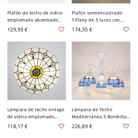
Plafón de techo de vidrio
Plafón semiencastrado
emplomado abombado
Tiffany de 3 luces con
estilo Tiffany, 1 luz, beige,
vidrio tallado, morado,
129,93 €
174,35 €
para sala de estar, 12" de
para sala de estar
ancho
Lámpara de techo vintage
Lámpara de Techo
de vidrio emplomado,
Mediterránea 5 Bombillas
plafón Art Déco artesanal
Vidrio Azul y Transparente
118,17 €
226,89 €
- 110 A 120 V Verde claro
Montaje Semiempotrado
con Brazo Metálico