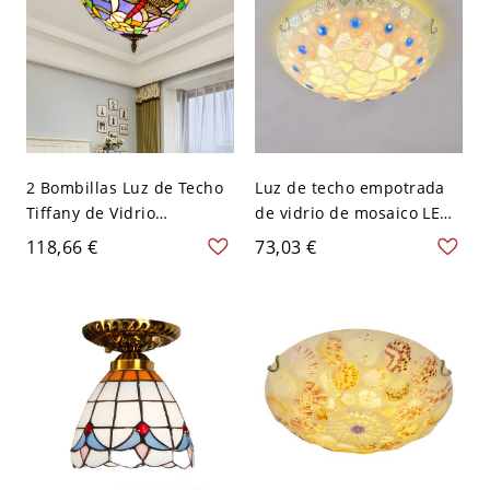
2 Bombillas Luz de Techo
Luz de techo empotrada
Tiffany de Vidrio
de vidrio de mosaico LED,
Luminaria de Techo de
cúpula beige
118,66 €
73,03 €
Cuenco con Base en Latón
mediterránea - 110 A 120
para Salón - Latón 110 A
V 30,48 cm Blanco
120 V A