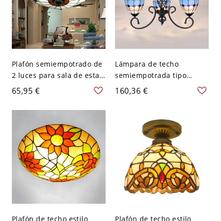
Plafón semiempotrado de
Lámpara de techo
2 luces para sala de estar
semiempotrada tipo
de 10" de ancho, latón
plafón, vidrio azul Tiffany
65,95 €
160,36 €
barroco, patrón de
y transparente, 3
tulipanes, con pantalla de
bombillas, negra
vidrio tallado beige tipo
cuenco
Plafón de techo estilo
Plafón de techo estilo