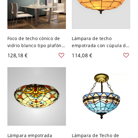
Foco de techo cónico de
Lámpara de techo
vidrio blanco tipo plafón,
empotrada con cúpula de
estilo mediterráneo, 3
vidrio hecho a mano, luz
128,18 €
114,08 €
luces, con patrón de hojas
Tiffany para comedor -
verdes
Beige 110 A 120 V 30,48
cm
Lámpara empotrada
Lámpara de Techo de