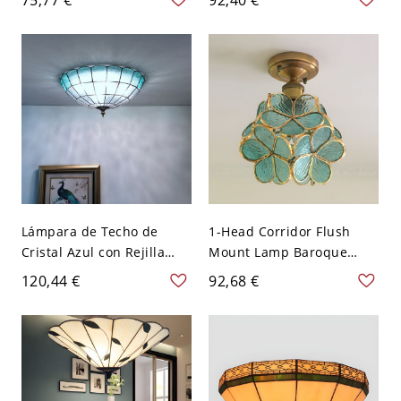
White/Blue Finish Mosaic
para dormitorio - Beige
Patterned Flush Mount
110 A 120 V 30,48 cm
Lighting - 110 A 120 V
Blanco 30,48 cm
Lámpara de Techo de
1-Head Corridor Flush
Cristal Azul con Rejilla
Mount Lamp Baroque
Barroca, 2 Luces, para
Brass Ceiling Fixture with
120,44 €
92,68 €
Sala de Estar, 12" Ancho
Petal Pink/Clear/Blue
Glass Shade - 110 A 120 V
Verde