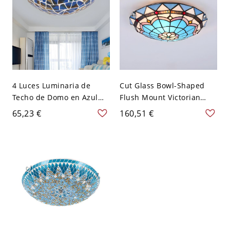
4 Luces Luminaria de
Cut Glass Bowl-Shaped
Techo de Domo en Azul
Flush Mount Victorian
Iluminación de Techo
2/3/4 Lights Blue/Blue and
65,23 €
160,51 €
Tiffany de Vidrio para
Brown Ceiling Lighting
Salón - Azul 110 A 120 V
with Petal Pattern,
30,48 cm
12"/16"/19.5" Wide - 110 A
120 V Azul-marrón 30,48
cm