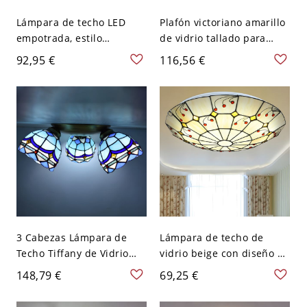
Lámpara de techo LED
Plafón victoriano amarillo
empotrada, estilo
de vidrio tallado para
victoriano, redonda, vidrio
techo, 3 luces, acabado
92,95 €
116,56 €
azul con patrón de
verde, con patrón de
rombos, 12" de ancho
libélulas
3 Cabezas Lámpara de
Lámpara de techo de
Techo Tiffany de Vidrio
vidrio beige con diseño de
Iluminación de Techo de
celosía barroca 12" LED
148,79 €
69,25 €
Flores para Dormitorio -
rojo acabado en luz
Azul océano 110 A 120 V
blanca