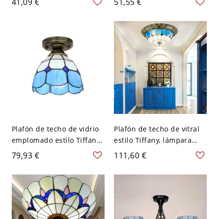
41,09 €
51,55 €
Copper Ceiling Light
Light Brass Grid Patterned
Fixture - 110 A 120 V Azul
Flush Mount Lamp for
Corridor - 110 A 120 V
Naranja 15,24 cm
Plafón de techo de vidrio
Plafón de techo de vitral
emplomado estilo Tiffany,
estilo Tiffany, lámpara
mini lámpara vintage de 7
mediterránea azul con
79,93 €
111,60 €
pulgadas para pasillo y
acabado bronce - 110 A
entrada - Azul celeste 110
120 V 40,64 cm Blanco
A 120 V