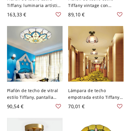
Tiffany, luminaria artística
Tiffany vintage con
vintage de vitral con base
pantalla de vitral
163,33 €
89,10 €
metálica para dormitorio
artesanal, luminaria Art
y recibidor - 110 A 120 V
Déco para dormitorio o
Rojo-verde 40,64 cm
recibidor - 110 A 120 V
Redondo
Plafón de techo de vitral
Lámpara de techo
estilo Tiffany, pantalla
empotrada estilo Tiffany
artesanal de arte
vintage, vitral floral -
90,54 €
70,01 €
geométrico para
Rojo-blanco 110 A 120 V
dormitorio y recibidor -
110 A 120 V Amarillo 30,48
cm