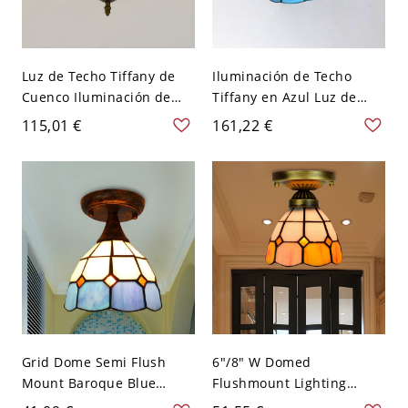
Luz de Techo Tiffany de
Iluminación de Techo
Cuenco Iluminación de
Tiffany en Azul Luz de
Techo de Vidrio con
Techo Semi Rasante de
115,01 €
161,22 €
Patrón de Flor en Azul
Vidrio de Cono 1 Cabeza
para Dormitorio - Azul 110
para Sala - Azul 110 A 120
A 120 V 30,48 cm
V
Grid Dome Semi Flush
6"/8" W Domed
Mount Baroque Blue
Flushmount Lighting
Stained Glass 1 Light
Baroque Orange Glass 1