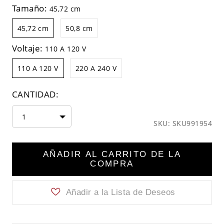
Tamaño:
45,72 cm
45,72 cm
50,8 cm
Voltaje:
110 A 120 V
110 A 120 V
220 A 240 V
CANTIDAD:
1
SKU: SKU991954
AÑADIR AL CARRITO DE LA
COMPRA
Añadir a la Lista de Deseos