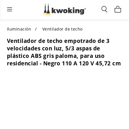
Muebles de sala de estar
Iluminación exterior
Iluminación interior
TODOS LOS MUEBLES DE SALÓN
Comprar por categoría
TODA LA ILUMINACIÓN PARA
Iluminación
Ventilador de techo
OTROS ESPACIOS
Ventilador de techo empotrado de 3
SELECCIONES DESTACADAS
COMPRAR POR ESTILO
velocidades con luz, 5/3 aspas de
COMPRAR POR CATEGORÍA
plástico ABS gris paloma, para uso
COMPRAR POR ESTILO
Shop by Colors
residencial - Negro 110 A 120 V 45,72 cm
COMPRAR POR ESTILO
Comprar por características
COMPRAR POR DISEÑO
COMPRAR POR COLOR
Comprar por material
COMPRAR POR DIMENSIONES