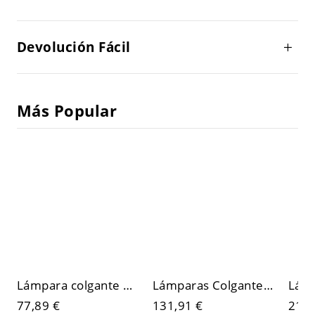
Devolución Fácil
Más Popular
Lámpara colgante de estilo moderno con múltiples luces para escaleras, sala de estar y comedor
Lámparas Colgantes Modernas con Pantalla de Vidrio, Luminarias de Colores Múltiples
77,89 €
131,91 €
215,