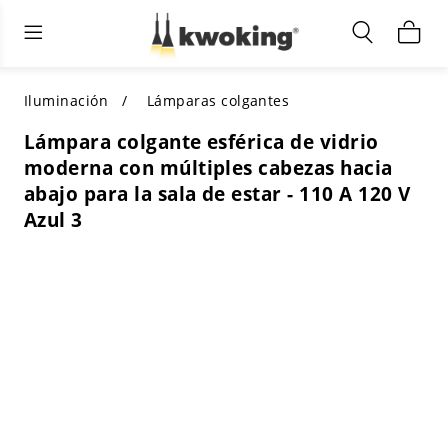
Muebles de sala de estar
Iluminación exterior
Iluminación interior
TODOS LOS MUEBLES DE SALÓN
Comprar por categoría
TODA LA ILUMINACIÓN PARA
Iluminación
Lámparas colgantes
OTROS ESPACIOS
Lámpara colgante esférica de vidrio
SELECCIONES DESTACADAS
COMPRAR POR ESTILO
moderna con múltiples cabezas hacia
COMPRAR POR CATEGORÍA
abajo para la sala de estar - 110 A 120 V
COMPRAR POR ESTILO
Shop by Colors
Azul 3
COMPRAR POR ESTILO
Comprar por características
COMPRAR POR DISEÑO
COMPRAR POR COLOR
Comprar por material
COMPRAR POR DIMENSIONES