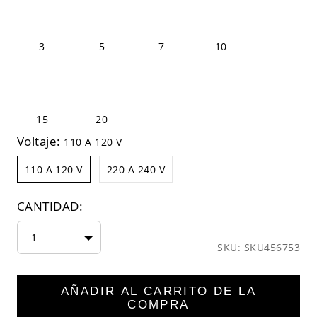
3
5
7
10
15
20
Voltaje:
110 A 120 V
110 A 120 V
220 A 240 V
CANTIDAD:
1
SKU: SKU456753
AÑADIR AL CARRITO DE LA
COMPRA