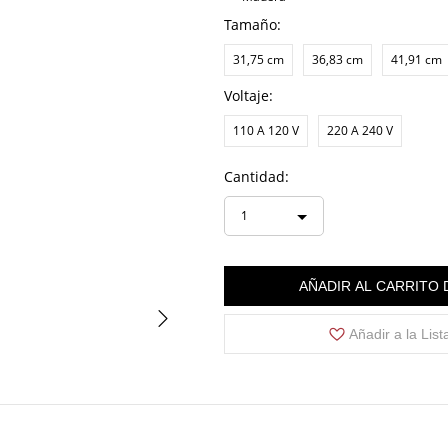
Tamaño:
31,75 cm
36,83 cm
41,91 cm
Voltaje:
110 A 120 V
220 A 240 V
Cantidad:
1
AÑADIR AL CARRITO
Añadir a la Lis