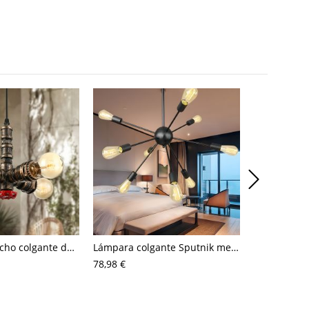
Lámpara de techo colgante de metal antiguo estilo industrial con tuberías de agua pequeñas y 4 luces
Lámpara colgante Sputnik metálica con 9/12/15 bombillas antiguas para el techo de la sala de estar en negro
78,98 €
65,21 €