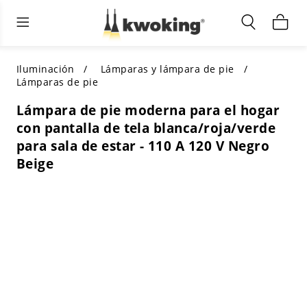
Muebles de sala de estar
Iluminación exterior
Iluminación interior
TODOS LOS MUEBLES DE SALÓN
Comprar por categoría
TODA LA ILUMINACIÓN PARA
Iluminación
Lámparas y lámpara de pie
OTROS ESPACIOS
Lámparas de pie
SELECCIONES DESTACADAS
COMPRAR POR ESTILO
Lámpara de pie moderna para el hogar
COMPRAR POR CATEGORÍA
con pantalla de tela blanca/roja/verde
COMPRAR POR ESTILO
Shop by Colors
para sala de estar - 110 A 120 V Negro
COMPRAR POR ESTILO
Beige
Comprar por características
COMPRAR POR DISEÑO
COMPRAR POR COLOR
Comprar por material
COMPRAR POR DIMENSIONES