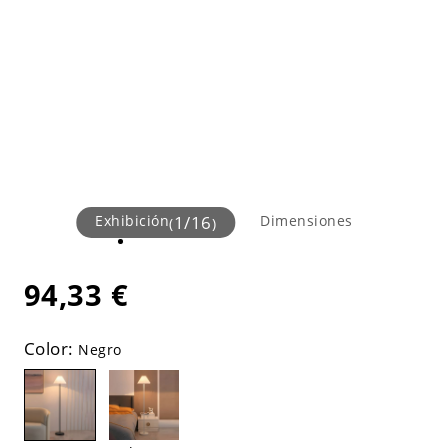
Exhibición
1
/
16
Dimensiones
(
)
94,33 €
Color:
Negro