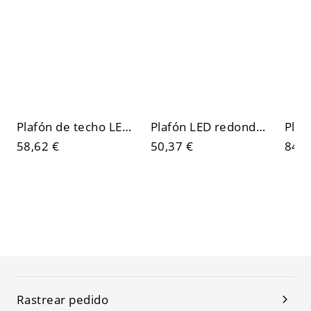
Plafón de techo LED minimalista, luminaria ultrafina de perfil bajo con detalles laterales
Plafón LED redondo minimalista, luminaria ultrafina de perfil bajo con pantalla acrílica antipolvo
58,62 €
50,37 €
84,3
Rastrear pedido