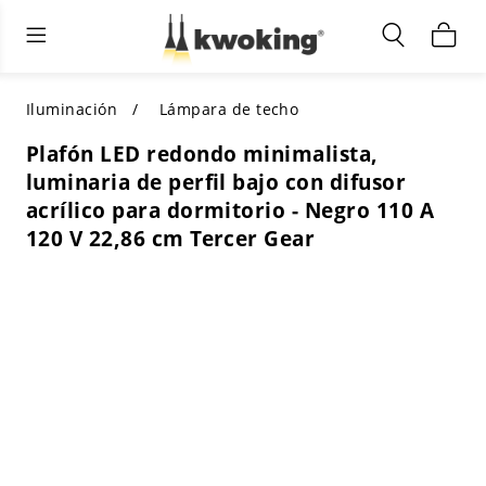
Muebles de sala de estar
Iluminación exterior
Iluminación interior
TODOS LOS MUEBLES DE SALÓN
Comprar por categoría
TODA LA ILUMINACIÓN PARA
Iluminación
Lámpara de techo
OTROS ESPACIOS
Plafón LED redondo minimalista,
SELECCIONES DESTACADAS
COMPRAR POR ESTILO
luminaria de perfil bajo con difusor
COMPRAR POR CATEGORÍA
acrílico para dormitorio - Negro 110 A
COMPRAR POR ESTILO
Shop by Colors
120 V 22,86 cm Tercer Gear
COMPRAR POR ESTILO
Comprar por características
COMPRAR POR DISEÑO
COMPRAR POR COLOR
Comprar por material
COMPRAR POR DIMENSIONES