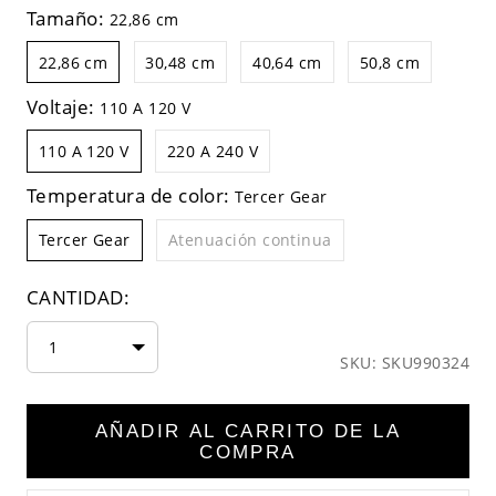
Tamaño:
22,86 cm
22,86 cm
30,48 cm
40,64 cm
50,8 cm
Voltaje:
110 A 120 V
110 A 120 V
220 A 240 V
Temperatura de color:
Tercer Gear
Tercer Gear
Atenuación continua
CANTIDAD:
1
SKU: SKU990324
AÑADIR AL CARRITO DE LA
COMPRA